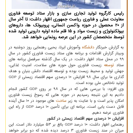
رئیس كارگروه تولید تجاری سازی و بازار ستاد توسعه فناوری
معاونت عملی و فناوری ریاست جمهوری اظهار داشت: تا آخر سال
از ۲۰ محصول در حوزه واكسن انسانی، پروبیوتك ها، داروهای
بیوتكنولوژی و زیست مواد و ۱۵ قلم ماده اولیه دارویی تولید شده
توسط متخصصان كشور در این عرصه رونمایی خواهد شد.
به گزارش خبرنگار
دانشگاه
وآموزش ایرنا، یحیی رهنمایی روز دوشنبه در
وبینار گزارش اقدامات و برنامه های ستاد زیست فناوری کشور در سال
۹۹ در محل ستاد اظهار داشت: در یک سال گذشته سرفصل برنامه های
ستاد
توسعه
زیست فناوری حول حوزه های سلامت، امنیت غذایی،
جهش تولید و محیط زیست بوده و توسعه اقتصاد دانش بنیان و هدف
گذاری ما برای سال ۹۸ افزایش ۱۰ درصدی سهم اقتصاد زیستی از GDP
تولید ناخالص ملی بوده است.
وی افزود: با بررسی هایی که در سال ۹۸ بر روی GDP کشور انجام
دادیم به این نتیجه رسیدیم در حوزه هایی که رسوخ زیست فناوری
امکان پذیر است و با عنایت به زیر
ساخت
های موجود در ۱۰ سال آینده
قابل دست یابی است، برنامه ای برای تأمین ۱۰ درصد GDP از راه این
فناوری عرضه دهیم.
افزایش ۱۰ درصدی سهم اقتصاد زیستی در کشور
رهنمایی اظهار داشت: ۱۰ درصد GDP بالغ بر ۵۳ میلیارد دلار است. این
میزان در سند زیست فناوری ۳ درصد دیده شده که دو برابر خواهد