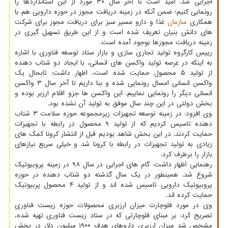
اجرایی شد. امید است تا آخر سال ۳۰ مورد از این استانداردها را
رونمایی کنیم؛ ضمن آنکه در زمینه دریافت مجوز در حوزه دارویی هم با
همکاری
سازمان
غذا و دارو مسیر سبز برای دریافت مجوز برای شرکت
های دانش بنیان تعریف شده است و از این طریق تسهیل گیری در
زمینه دریافت مجوزها بوجود آمده است.
رییس کارگروه تولید تجاری سازی و بازار ستاد توسعه فناوری با اشاره
به اینکه در عرصه تولید واکسن های انسانی، با ایجاد دو شتاب دهنده
از تولید ۵ محصول حمایت شده است، اظهار داشت: تابحال یک
واکسن انسانی امسال رونمایی شده و بنا داریم تا آخر سال ۳ واکسن
انسانی دیگر را رونمایی نماییم. این واکسن ها جزو اقلام ارزبر بوده و
بخش دولتی در این چند سال موفق به تولید آن نشده بود.
وی افزود: در زمینه توسعه تجهیزات زیرمجموعه حوزه سلامت ۳ شتاب
دهنده تاسیس کردیم که از تولید ۹ محصول در رابطه با تجهیزات
حمایت کردند. در این بخش شاهد بودیم قبل از انتشار کرونا کمک های
زیادی به تولید تجهیزات در رابطه با کرونا شد و خیلی سریع نیازهای
بازار را برطرف کرد.
رهنمایی اظهار داشت: گام های اجرایی در سال ۹۸ در زمینه پروبیوتیک
شروع شد. همینطور در یک سال گذشته دو شتاب دهنده در حوزه
پروبیوتیک دارویی تاسیس شده اند و از تولید ۴ محصول پربیوتیک
حمایت کرده اند.
وی در مورد فلوچارت میزان ارزبری محصولات حوزه زیست فناوری
تصریح کرد: بر مبنای فلوچارتی که در ستاد زیست فناوری تهیه شده،
مشخص شد میزان ارزبری داروهای هدف ۱۹۰۰ میلیون دلار در بخش