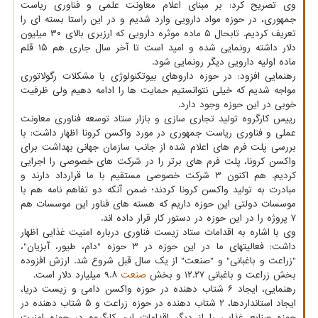
وی تصریح کرد: بر مبنای اعلام معاونت علمی و فناوری ریاست
جمهوری، در حوزه مواد دارویی وارد شدیم و در این راستا بسته ای را
تعریف کردیم. تابحال ۵ ماده موثره دارویی که ارزبری بالای ۳۰ میلیون
دلار داشته رونمایی شده و امید است تا آخر سال جاری هم ۱۵ قلم
ماده اولیه دارویی دیگر رونمایی شود.
رهنمایی افزود: در حوزه داروهای بیوتکنولوژی با مشکلات رگولاتوری
مواجه شدیم که خیلی نتوانستیم حمایت ها را ادامه دهیم ولی ظرفیت
خوبی در این حوزه وجود دارد.
رییس کارگروه تولید تجاری سازی و بازار ستاد توسعه فناوری معاونت
عملی و فناوری ریاست جمهوری در مورد واکسن کرونا اظهار داشت: با
بررسی پلت فرم های اعلام شده از جانب سازمان جهانی بهداشت برای
واکسن کرونا، پلت فرم های برتر را در شرکت های خصوصی را اجرایی
کردیم. هم اکنون ۳ شرکت خصوصی مستقیم با ما قرارداد دارند و
مبادرت به تولید واکسن کرونا کردند؛ ضمن آنکه دو تفاهم نامه هم با
موسسات دولتی این حوزه داریم که هسته های فناور این موسسات هم
۷ پروژه را در این حوزه در دستور کار قرار داده اند.
وی با اشاره به اقدامات ستاد زیست فناوری درباره امنیت غذایی اظهار
داشت: فعالیتهای ما در این حوزه در ۳ حوزه "دام، طیور، آبزیان"،
"زراعت و باغبانی" و "صنعت" از یک سال قبل شروع شد. ارزش افزوده
بخش زراعت و باغبانی ۱۲.۲۷ و بخش
صنعت
۹.۸ میلیارد دلار است.
رهنمایی، ایجاد ۶ شتاب دهنده در حوزه واکسن دامی و زیست دریا،
ایجاد استانداردها، ۲ شتاب دهنده در حوزه زراعت و ۵ شتاب دهنده در
حوزه صنایع غذایی را از دیگر اقدامات این کارگروه در حوزه امنیت