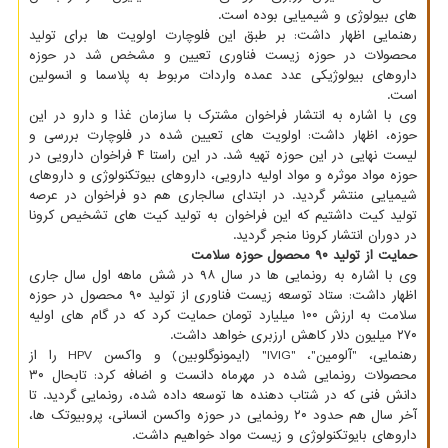
های بیولوژی و شیمیایی بوده است.
رهنمایی اظهار داشت: بر طبق این فلوچارت اولویت ها برای تولید
محصولات در حوزه زیست فناوری تعیین و مشخص شد در حوزه
داروهای بیولوژیکی عدد عمده واردات مربوط به پلاسما و انسولین
است.
وی با اشاره به انتشار فراخوان مشترک با سازمان غذا و دارو در این
حوزه، اظهار داشت: اولویت های تعیین شده در فلوچارت بررسی و
لیست نهایی در این حوزه تهیه شد. در این راستا ۴ فراخوان دارویی در
حوزه مواد موثره و مواد اولیه دارویی، داروهای بیوتکنولوژی و داروهای
شیمیایی منتشر گردید. در ابتدای سالجاری هم دو فراخوان در عرصه
تولید کیت داشتیم که این فراخوان به تولید کیت های تشخیص کرونا
در دوران انتشار کرونا منجر گردید.
حمایت از تولید ۹۰ محصول حوزه سلامت
وی با اشاره به رونمایی ها در سال ۹۸ در شش ماهه اول سال جاری
اظهار داشت: ستاد توسعه زیست فناوری از تولید ۹۰ محصول در حوزه
سلامت به ارزش ۱۰۰ میلیارد تومان حمایت کرد که در گام های اولیه
۲۷۰ میلیون دلار کاهش ارزبری خواهد داشت.
رهنمایی، "آلومین"، "IVIG" (ایمونوگلوبین) و واکسن HPV را از
محصولات رونمایی شده در مهرماه دانست و اضافه کرد: تابحال ۳۰
دانش فنی که در شتاب دهنده ها توسعه داده شده، رونمایی گردید. تا
آخر سال هم حدود ۲۰ رونمایی در حوزه واکسن انسانی، پروبیوتک ها،
داروهای بایوتکنولوژی و زیست مواد خواهیم داشت.