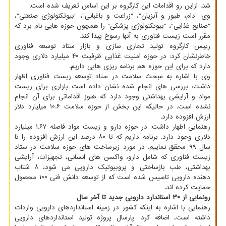
شد. ازاین رو اقدامات این کارگروه بر این اساس تعریف شده است.
وی "دام، طیور و آبزیان"، "زراعت و باغبانی"، "بیوتکنولوژی صنعتی"،
"صنایع غذایی"، "بیوتکنولوژی پزشکی" را همچون حوزه هایی نام برد که
مقرر است زیست فناوری به آنها رسوخ پیدا کند.
رییس کارگروه تولید تجاری سازی و بازار ستاد توسعه فناوری
خاطرنشان کرد: در حوزه امنیت غذایی ظرفیت ۴۰ میلیارد دلاری وجود
دارد که برای این حوزه هم برنامه ریزی هایی داریم.
وی با اشاره به مبحث سلامت در ستاد توسعه زیست فناوری اظهار
داشت: بررسی های انجام شده نشان داده است بازاری برای زیست
مواد و آرایشی بهداشتی وجود دارد که هنوز اقداماتی برای آن انجام
نشده است. در حالیکه این بخش از حوزه سلامت ۱۰.۶ میلیارد دلار
ارزش افزوده دارد.
رهنمایی اظهار داشت: در حوزه دارو و زیست مواد فاصله ۱.۶۷ میلیارد
دلاری وجود دارد. برنامه داریم که تا ۸۰ درصد این ارزش افزوده را تا
سال ۹۹ محقق نماییم. در مورد زیرساخت های حوزه سلامت در ستاد
زیست فناوری که شامل دارو، واکسن های انسانی، تجهیزات، آرایشی
بهداشتی، طب بازساختی و پروبیوتیک دارویی می شود، ۸ شتاب
دهنده دارویی تاسیس شده است که از توسعه دانش فنی ۱۰۰ محصول
حمایت کرده اند.
رونمایی از ۳۰ استاندارد دارویی جدید تا آخر سال
رهنمایی با اشاره به اینکه کشور در زمینه استانداردهای دارویی واردات
داشته است، اضافه کرد: پارسال پروژه تولید استانداردهای دارویی