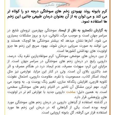
كرم بابونه روند بهبودی زخم های سوختگی درجه دو را كوتاه تر
می كند و می توان به از آن بعنوان درمان طبیعی جانبی این زخم
ها استفاده نمود.
به گزارش نکسترو به نقل از ایسنا،
سوختگی چهارمین ترومای شایع در
سراسر جهان است و موجب مرگ، ناتوانی، درد و بروز مشکلات بسیاری
می شود. آمارها نشان میدهد که بیشتر سوختگی ها کوچک هستند و
می توانند به صورت سرپایی درمان شوند. بهبود سریع این زخم ها جزو
اولویت های بهداشتی کشورها است.
از بین درمان های موضعی سوختگی؛ کرم سولفادیازین نقره یک درصد،
دارویی رایج در درمان زخم های سوختگی در سراسر جهان است. از
مزایای این کرم؛ سهولت مصرف، عدم ایجاد درد در هنگام مصرف و اثر
ضد باکتری بالای آن است. ولی در کنار این مزایا، عوارضی نیز مثل
ایجاد اسکار کاذب، مسمومیت با نقره، مقاومت دارویی، احتمال عفونت
ثانویه قارچی، افزایش رنگدانه سازی، تغییر رنگ پوست و... به وجود می
آورد. مهم ترین مشکل آن تاخیر در التیام زخم های سوختگی سطحی
است. به همین دلیل؛
ساخت
دارویی جدید با عوارض کم تر در اولویت
های پژوهشی قرار دارد.
در گذشته استفاده از گیاهان دارویی در درمان زخم های سوختگی مورد
توجه بوده است. یکی از گیاهانی که در درمان این زخم ها مورد
استفاده قرار می گرفته، گل بابونه اروپایی است.