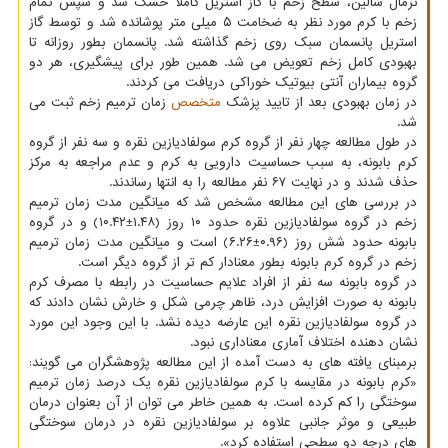
نرمال سالین، سطح زخم با گاز استریل کاملا خشک شد و سپس تمام
زخم با کرم مورد نظر به ضخامت ۵ میلی متر پوشانده شد و توسط گاز
استریل پانسمان سبک روی زخم گذاشته شد. پانسمان بطور روزانه تا
بهبودی کامل زخم تعویض می شد. همین طور برای پیشگیری، هر دو
گروه بیماران آنتی بیوتیک خوراکی دریافت می کردند.
در زمان بهبودی بعد از تایید پزشک
متخصص
زمان ترمیم زخم ثبت می
شد.
در طول مطالعه چهار نفر از گروه کرم سولفادیازین نقره و سه نفر از گروه
کرم بابونه، به سبب حساسیت دارویی به کرم و عدم مراجعه به مرکز
حذف شدند و در نهایت ۶۷ نفر مطالعه را به انتها رساندند.
در بررسی های این مطالعه مشخص شد که میانگین مدت زمان ترمیم
زخم در گروه سولفادیازین نقره حدود ۱۰ روز (۱.۴۸±۱۰.۴۲) و در گروه
بابونه حدود شش روز (۰.۹۶±۶.۲۶) است و میانگین مدت زمان ترمیم
زخم در گروه کرم بابونه بطور معنادار کم تر از گروه دیگر است.
در گروه بابونه سه نفر از افراد علایم حساسیت در رابطه با مصرف کرم
بابونه به صورت افزایش درد، ظاهر چرمی شکل و خارش نشان دادند که
در گروه سولفادیازین نقره این عارضه دیده نشد. با این وجود این مورد
نشان دهنده اختلاف آماری معناداری نبود.
برمبنای یافته های به دست آمده از این مطالعه پژوهشگران می گویند:
«کرم بابونه در مقایسه با کرم سولفادیازین نقره یک درصد زمان ترمیم
سوختگی را کم کرده است. به همین خاطر می توان از آن بعنوان درمان
طبیعی و موثر جانبی علاوه بر سولفادیازین نقره در درمان سوختگی
های درجه دو سطحی استفاده کرد».