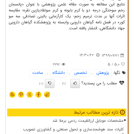
نتایج این مطالعه به صورت مقاله علمی پژوهشی با عنوان «پانسمان
زخم سوختگی درجه دو با کرم بابونه و کرم سولفادیازین نقره؛ مقایسه
اثرات آنها بر مدت ترمیم زخم؛ یک کارآزمایی بالینی تصادفی سه سو
کور» در فصل نامه گیاهان دارویی وابسته به پژوهشکده گیاهان دارویی
جهاد دانشگاهی، انتشار یافته است.
14:30:42
1399/07/21
1992
/ 5
5.0
تگها:
پژوهش
,
تخصص
,
دانشگاه
,
ساخت
مطلب را می پسندید؟
(0)
(1)
X
تازه ترین مطالب مرتبط
مشخصات موبایل ارزانقیمت ردمی برملا شد
کلیات سند هوشمندسازی و تحول صنعتی و کشاورزی تصویب