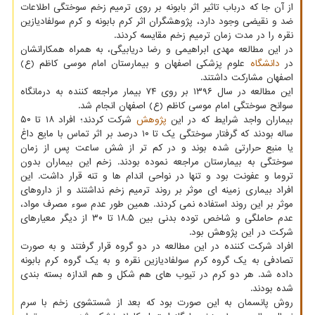
از آن جا که درباب تاثیر اثر بابونه بر روی ترمیم زخم سوختگی اطلاعات
ضد و نقیضی وجود دارد، پژوهشگران اثر کرم بابونه و کرم سولفادیازین
نقره را در مدت زمان ترمیم زخم مقایسه کردند.
در این مطالعه مهدی ابراهیمی و رضا دریابیگی، به همراه همکارانشان
در
دانشگاه
علوم پزشکی اصفهان و بیمارستان امام موسی کاظم (ع)
اصفهان مشارکت داشتند.
این مطالعه در سال ۱۳۹۶ بر روی ۷۴ بیمار مراجعه کننده به درمانگاه
سوانح سوختگی امام موسی کاظم (ع) اصفهان انجام شد.
بیماران واجد شرایط که در این
پژوهش
شرکت کردند؛ افراد ۱۸ تا ۵۰
ساله بودند که گرفتار سوختگی یک تا ۱۰ درصد بر اثر تماس با مایع داغ
یا منبع حرارتی شده بوند و در کم تر از شش ساعت پس از زمان
سوختگی به بیمارستان مراجعه نموده بودند. زخم این بیماران بدون
تروما و عفونت بود و تنها در نواحی اندام ها و تنه قرار داشت. این
افراد بیماری زمینه ای موثر بر روند ترمیم زخم نداشتند و از داروهای
موثر بر این روند استفاده نمی کردند. همین طور عدم سوء مصرف مواد،
عدم حاملگی و شاخص توده بدنی بین ۱۸.۵ تا ۳۰ از دیگر معیارهای
شرکت در این پژوهش بود.
افراد شرکت کننده در این مطالعه در دو گروه قرار گرفتند و به صورت
تصادفی به یک گروه کرم سولفادیازین نقره و به یک گروه کرم بابونه
داده شد. هر دو کرم در تیوب های هم شکل و هم اندازه بسته بندی
شده بودند.
روش پانسمان به این صورت بود که بعد از شستشوی زخم با سرم