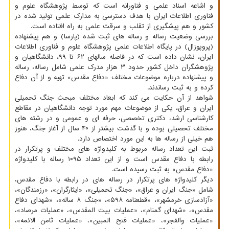
و اشاعه اسناد علمی و فناورانه است که توسط پژوهشگاه علوم و
فناوری اطلاعات ایران با هدف دسترسی به مدارک علمی تولید شده در
کشور و هم پیشگیری از تقلب و سرقت علمی به راه افتاده است.
بررسی وضعیت رساله و رساله های ثبت شده (پارسا) و هم پیشنهاده
(پروپوزال) در پایگاه اطلاعات علمی پژوهشگاه علوم و فناوری اطلاعات
ایران، نشان داده است که در فاصله سالهای ۶۲ تا ۹۹، دانشگاهیان و
پژوهشگران داخل کشور حدود ۳ هزار مدرک علمی شامل رساله، رساله
و پیشنهاده درباره موضوعات مختلف «دفاع مقدس» تهیه و از آن دفاع
کرده و به ثبت رساندند.
شواهد از آن حکایت می کند که ابعاد مختلف مبحث جنگ تحمیلی
ایران و عراق، یکی از موضوعات مهم مورد توجه دانشگاهیان در مقاطع
کارشناسی ارشد، دکتری تخصصی، حرفه ای و عمومی و در رشته های
مختلف تحصیلی بوده و با گذشت بیشتر از ۴۰ سال از آغاز جنگ، هنوز
هم خیلی از رساله ها به این مورد اختصاص دارد.
ثبت این تعداد رساله مربوط به کلیدواژه های مختلف و پرتکرار در
رابطه با دفاع مقدس است و از این تعداد ۱۰۹۵ رساله با کلیدواژه
«دفاع مقدس» به ثبت رسیده است.
دیگر کلیدواژه های پرتکرار در رساله های در رابطه با دفاع مقدس،
شامل «جنگ ایران و عراق»، «جنگ تحمیلی»، «ایثارگران»، «رزمندگان»،
«آزادسازی خرمشهر»، «قطعنامه ۵۹۸»، «جنگ ۸ ساله»، «شهدای دفاع
مقدس»، «شهدای گمنام»، «عملیات بیت المقدس»، «عملیات مرصاد»،
«عملیات والفجر»، «عملیات فتح المبین»، «عملیات ثامن الائمه»،