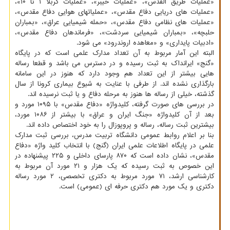
«عملیات طریق القدس»، «عملیات خیبر»، «عملیات کربلا ۱ تا ۱۰»،
«عملیات های دریایی دفاع مقدس»، «عملیاتهای هوایی دفاع مقدس»،
«عملیات های نظامی دفاع مقدس»، «حمله شیمیایی عراق»، «بمباران
حلبچه»، «بمباران شیمیایی سردشت»، «فرماندهان دفاع مقدس»،
«ادبیات پایداری» و «معاهده اروندرود» می شود.
البته این آمار مربوط به آن تعداد مدارک علمی است که در پایگاه
«گنج» ایرانداک به ثبت رسیده و در دسترس می باشد و قطعا رساله
هایی بیشتر از این تعداد هم وجود دارد که هنوز در این سامانه
بارگذاری نشده اند. از طرفی با عنایت به شیوع بیماری کرونا از سال
گذشته، خیلی از رساله ها هنوز به مرحله دفاع و یا ثبت نرسیده اند.
در بررسی های صورت گرفته، کلیدواژه «دفاع مقدس» با ۱۰۹۵ مورد و
بعد از آن کلیدواژه «جنگ ایران و عراق» با بیشتر از ۱۰۸۶ مورد،
بیشترین ثبت رساله، رساله و پروپوزال را به خود اختصاص داده اند.
بنا بر اعلام روابط عمومی دانشگاه تربیت مدرس، بررسی ثبت مدارک
علمی در پایگاه اطلاعات علمی ایران (گنج) با انتخاب کلید واژه «دفاع
مقدس»، نشان داده است که ۸۷۰ پارسای داخلی و ۲۲۵ پیشنهاده در
این خصوص به ثبت رسیده که یک هزار و ۲۱ مورد آن مربوط به
کارشناسی ارشد، ۷۱ مورد مربوط به دکتری تخصصی، ۲ مورد رساله
دکتری و یک مورد هم دکتری حرفه ای (عمومی) است.