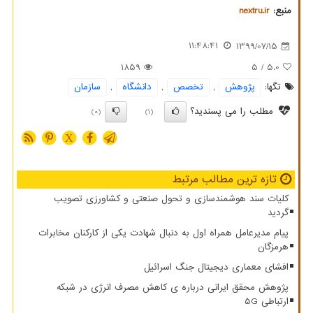
منبع:
nextru.ir
11:48:41
1399/07/15
1859
/ 5
5.0
تگها:
پژوهش
,
تخصص
,
دانشگاه
,
سازمان
مطلب را می پسندید؟
(0)
(1)
X
تازه ترین مطالب مرتبط
کلیات سند هوشمندسازی و تحول صنعتی و کشاورزی تصویب
گردید
پیام مدیرعامل همراه اول به دنبال شهادت یکی از کارکنان مخابرات
هرمزگان
افشای معماری دیجیتال جنگ اسرائیل
پژوهش محقق ایرانی درباره ی کاهش مصرف انرژی در شبکه
ارتباطی 5G