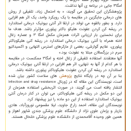
امگا۳ جایی در برنامه ی آنها نداشت.
پژوهشگران این تحقیق می گویند: « به احتمال زیاد، تلفیقی از روش
های درمانی جایگزین در مقایسه با یک رویکرد واحد، یک اثر هم افزایی
دارد. و بطور بالقوه می تواند در ارتقا اثر آنتی بیوتیک درمانی استاندارد
در ریشه کن کردن عفونت هلیکو باکتر پیلوری مؤثرتر باشد. هدف ما
برای نخستین بار ارزیابی اثرات همزمان مکمل امگا 3 و عصاره زغال
اخته همراه با آنتی بیوتیک درمانی استاندارد در ریشه کنی هلیکوباکتر
پیلوری، علایم گوارشی، بعضی از مارکرهای استرس التهابی و اکسیداتیو
سرم در بزرگسالان مبتلا به عفونت بود.»
آنها معتقدند استفاده تلفیقی از زغال اخته و امگا3 ممکنست در مقایسه
با هر کدام از آنها به تنهایی، اثر هم افزایی در ارتقا آنتی بیوتیک درمانی
استاندارد در ریشه کن کردن عفونت هلیکوباکتر پیلوری داشته باشد.
بنا بر آن چه در پایگاه نتایج
پژوهش
های سلامت کشور بیان شده
است، نویسندگان این مقاله که در ژورنال Infection and drug resistance
انتشار یافته است می گویند: در صورت اثربخشی استفاده همزمان از
این دو مکمل در ریشه کنی هلیکوباکتر، می توان در کنار درمان آنتی
بیوتیک استاندارد استفاده از این دو ماده را نیز پیشنهاد کرد.
نویسندگان این مقاله، احمد زارع جاوید، لیلا مقسومی نوروزآباد، هادی
بازیار و پژمان علوی نژاد از دانشگاه علوم پزشکی جندی شاپور اهواز و
همین طور وحیده آقامحمدی از دانشکده علوم پزشکی خلخال هستند.