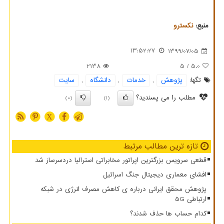
منبع:
نكسترو
13:52:27
1399/07/05
2138
/ 5
5.0
تگها:
پژوهش
,
خدمات
,
دانشگاه
,
سایت
مطلب را می پسندید؟
(0)
(1)
X
تازه ترین مطالب مرتبط
قطعی سرویس بزرگترین اپراتور مخابراتی استرالیا دردسرساز شد
افشای معماری دیجیتال جنگ اسرائیل
پژوهش محقق ایرانی درباره ی کاهش مصرف انرژی در شبکه
ارتباطی 5G
کدام حساب ها حذف شدند؟