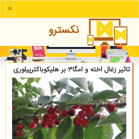
منو
نكسترو
تاثیر زغال اخته و امگا۳ بر هلیكوباكترپیلوری