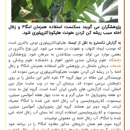
پژوهشگران می گویند ممكنست استفاده همزمان امگا3 و زغال
اخته سبب ریشه كن كردن عفونت هلیكوباكترپیلوری شود.
به گزارش نکسترو به نقل از ایسنا،
هلیکوباکترپیلوری نوعی باکتری است
که موجب ایجاد التهاب و عفونت در معده می شود. این نوع باکتری در
بعضی موارد می تواند موجب مبتلاشدن به سرطان شود. پژوهشگران
دانشگاه
علوم پزشکی جندی شاپور اهواز و دانشکده علوم پزشکی و
خدمات
درمانی خلخال در پژوهشی تاثیر استفاده همزمان امگا۳ و زغال
اخته را در ریشه کن کردن عفونت هلیکوباکترپیلوری بررسی نموده اند.
نویسندگان این مقاله در چهار گروه ۲۳ نفره تاثیر این مکمل را بر روی
داوطلبان بررسی نموده اند. برمبنای آن چه در وب سایت مرکز بین
المللی ثبت کارآزمایی های بالینی ایران آمده است، گروه اول به مدت
دو هفته پنتوپرازول ۸۰ میلی گرم و به مدت چهار هفته آموکسی سیلین،
بیسموت، کلاریترومایسین و آب زغال اخته غنی شده با امگا۳ مصرف
کردند. گروه دوم نیز همانند گروه اول پنتوپرازول، آموکسی سیلین،
بیسموت و کلاریترومایسین استفاده کردند اما بجای آب زغال اخته غنی
شده با امگا۳، آب زغال اخته ی معمولی نوشیدند.
گروه سوم هم همان داروهای مذکور بعلاوه امگا۳ را در برنامه خود
داشتند. گروه چهارم فقط داروها را استفاده کردند و آب زغال اخته و