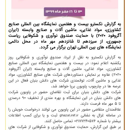
به گزارش نكسترو بیست و هفتمین نمایشگاه بین المللی صنایع
كشاورزی، مواد غذایی، ماشین آلات و صنایع وابسته (ایران
آگروفود ۲۰۲۰) با حمایت صندوق نوآوری و شكوفایی ریاست
جمهوری، از سیزدهم تا شانزدهم مهر ماه در محل دائمی
نمایشگاه های بین المللی تهران برگزار می گردد.
به گزارش نکسترو به نقل از ایرنا، صندوق نوآوری و شکوفایی روز
یکشنبه اعلام نمود: در بیست و هفتمین نمایشگاه بین المللی صنایع
کشاورزی، مواد غذایی، ماشین آلات و صنایع وابسته (ایران آگروفود
۲۰۲۰) علاوه بر نمایش دستاوردهای شرکت های صنایع کشاورزی، مواد
غذایی و ماشین آلات، توانمندی شرکت های دانش بنیان فعال در این
عرصه ها در چارچوب پاویون برپا خواهد شد،
شرکت های دانش بنیان برای ثبت تقاضای حضور در پاویون شرکت
های دانش بنیان در این نمایشگاه و بهره مندی از تخفیف ۹۰ درصدی
تا ۵ مهر ماه فرصت دارند.
علاقمندان متقاضی حضور در این پاویون می توانند درخواست خویش را
در سامانه غزال به نشانی ghazal.inif.ir ثبت و یا برای کسب اطلاعات
بیشتر با شماره ۰۲۱۷۷۲۴۰۵۷۶ تماس حاصل کنند.
بر طبق این گزارش، حمایت صندوق نوآوری و شکوفایی از شرکت های