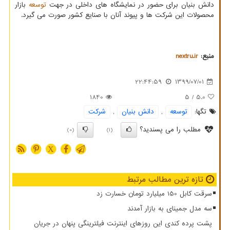
دانش بنیان برای حضور در نمایشگاه های داخلی در جهت
توسعه
بازار
محصولات این شرکت ها و پیوند آنان با صنایع کشور صورت می گیرد.
منبع:
nextru.ir
22:44:59
1399/07/01
1840
/ 5
5.0
تگها:
توسعه
,
دانش بنیان
,
شركت
مطلب را می پسندید؟
(0)
(1)
X
تازه ترین مطالب مرتبط
سرقت کابل 150 میلیارد تومان خسارت زد
سه مدل جمینای به بازار آمدند
پشت پرده کندی این روزهای اینترنت فیلترینگی پنهان در جریان