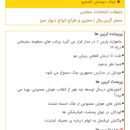
لینک دوستان نكسترو
تبلیغات انتخابات مجلس
مستر گرین وال | مجری و طراح انواع دیوار سبز
پربیننده ترین ها
ماهواره پارس 2 در مدار قرار می گیرد پرتاب های منظومه سلیمانی
در1405
علت تا درمان قطعی ریزش مو
شما نظر بدهید
موبایل در مدارس جمهوری چک ممنوع می شود
پربحث ترین ها
کشورهای درحال توسعه چه طور از انقلاب هوش مصنوعی بهره می
برند؟
عامل های هوش مصنوعی از هک خسته نشدند
کودکان در تونل وحشت فیلترشکن ها
واکنش ایرانسل به ابهام درباره ی مصرف اینترنت
جدیدترین ها