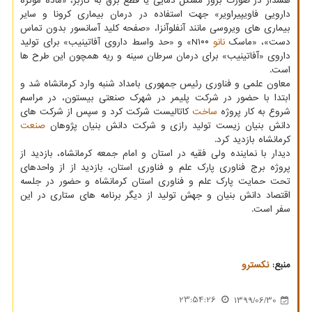
هشدار در صورت بروز مشکل دمایی یا قطع برق به کاربر، «ماده موثره
دارویی فاویپیراویر» جهت استفاده در درمان بیماری کرونا و سایر
بیماری های ویروسی مانند آنفلوآنزا، «صفحه کلید آسانسور بدون تماس
دست»، «ماسک
نانو
N۱۰۰» و «حد واسط داروی آفاتینیب» برای تولید
داروی «آفاتینیب» برای درمان سرطان سینه و ریه همچون این طرح ها
است.
معاون علمی و فناوری رئیس جمهوری بامداد شنبه وارد کرمانشاه شد و
ابتدا با حضور در شرکت پلیمر در شهرک صنعتی بیستون، در مراسم
شروع به کار پروژه
ساخت
کاتالیست شرکت کرد و سپس از شرکت های
دانش بنیان زیست تولید رازی و شرکت دانش بنیان پژوهان
صنعت
کرمانشاه بازدید کرد.
دیدار با نماینده ولی فقیه در استان و امام جمعه کرمانشاه، بازدید از
پروژه برج فناوری پارک علم و فناوری استان، بازدید از از واحدهای
تحت حمایت پارک علم و فناوری استان کرمانشاه و حضور در جلسه
اقتصاد دانش بنیان و جهش تولید از دیگر برنامه های ستاری در این
سفر است.
منبع:
نكسترو
23:54:26
1399/06/30