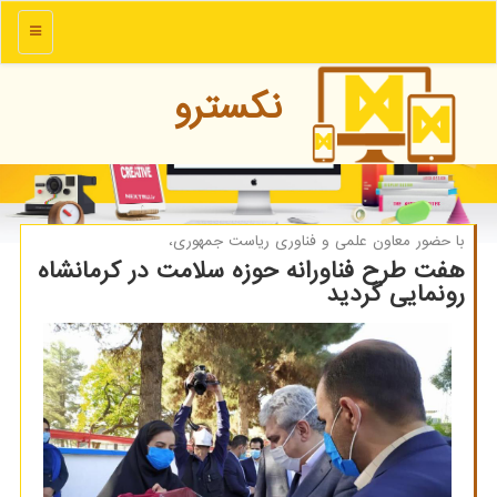
منو
نكسترو
با حضور معاون علمی و فناوری ریاست جمهوری،
هفت طرح فناورانه حوزه سلامت در كرمانشاه
رونمایی گردید