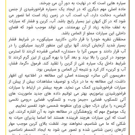
سیاره هایی است که در نهایت به دور آن می چرخند.
ماده اصلی مهم دیگری که در ایجاد یک «سیاره فراخورشیدی از جنس
الماس» دخالت دارد، آب است. آب در زمین زیاد است اما تصور می
شود که در کل کیهان نیز بسیار رایج باشد. آب، کربن و فشار که سیارات
به لطف جاذبه زیاد از آن بهرمندند، می تواند موجب شود که فضای
داخلی این سیارات مملو از الماس باشد.
محققان نظریه خودرا با قرار دادن «کاربید سیلیکون» در شرایط فشار
بسیار شدید آزمایش کردند. آنها برای این منظور کاربید سیلیکون را در
آب قرار دادند و سپس آنرا با «سندان» الماس فشرده کردند تا استرس
موجود در کربن را بالا برند و بعد آنرا با بهره گیری از لیزر گرم کردند تا
شرایط داخل یک سیاره غنی از کربن را تقلید کند. فرمول «گرما، فشار،
آب و کربن» کار کرد و نتیجه آن الماس و سیلیس بود.
«هریسون آلن ساتر» نویسنده اصلی این مطالعه در اطلاعیه ای اظهار
داشت: این مطالعه به ما در درک و توصیف مشاهدات بیش از پیش از
سیارات فراخورشیدی کمک می نماید. هرچه بیشتر در ارتباط با سیارات
فراخورشیدی بیاموزیم، بهتر می توانیم داده های جدید ماموریت های
آتی تلسکوپ فضایی «جیمز وب» و تلسکوپ فضایی «رومی نانسی
گریس» را برای درک جهان ورای منظومه شمسی خود تفسیر نماییم.
یک موضوع مهم که پژوهشگران در مطالعه خود به آن اشاره کردند، این
است که این سیارات هرچند فریبنده هستند اما اساسا پذیرای حیات به
شکلی که ما می شناسیم، نخواهند بود. غلظت بالای کربن موجب مهار
کارهای زمین شناسی شده و تصور می شود به ایجاد اتمسفر نامناسبی