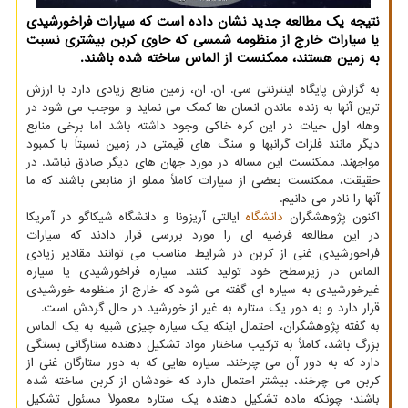
نتیجه یك مطالعه جدید نشان داده است كه سیارات فراخورشیدی
یا سیارات خارج از منظومه شمسی كه حاوی كربن بیشتری نسبت
به زمین هستند، ممكنست از الماس ساخته شده باشند.
به گزارش پایگاه اینترنتی سی. ان. ان، زمین منابع زیادی دارد با ارزش
ترین آنها به زنده ماندن انسان ها کمک می نماید و موجب می شود در
وهله اول حیات در این کره خاکی وجود داشته باشد اما برخی منابع
دیگر مانند فلزات گرانبها و سنگ های قیمتی در زمین نسبتاً با کمبود
مواجهند. ممکنست این مساله در مورد جهان های دیگر صادق نباشد. در
حقیقت، ممکنست بعضی از سیارات کاملاً مملو از منابعی باشند که ما
آنها را نادر می دانیم.
اکنون پژوهشگران
دانشگاه
ایالتی آریزونا و دانشگاه شیکاگو در آمریکا
در این مطالعه فرضیه ای را مورد بررسی قرار دادند که سیارات
فراخورشیدی غنی از کربن در شرایط مناسب می توانند مقادیر زیادی
الماس در زیرسطح خود تولید کنند. سیاره فراخورشیدی یا سیاره
غیرخورشیدی به سیاره ای گفته می شود که خارج از منظومه خورشیدی
قرار دارد و به دور یک ستاره به غیر از خورشید در حال گردش است.
به گفته پژوهشگران، احتمال اینکه یک سیاره چیزی شبیه به یک الماس
بزرگ باشد، کاملاً به ترکیب ساختار مواد تشکیل دهنده ستارگانی بستگی
دارد که به دور آن می چرخند. سیاره هایی که به دور ستارگان غنی از
کربن می چرخند، بیشتر احتمال دارد که خودشان از کربن ساخته شده
باشند؛ چونکه ماده تشکیل دهنده یک ستاره معمولاً مسئول تشکیل