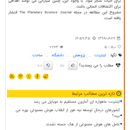
برای حیات منجر شود. با وجود این، چنین سیاراتی می توانند اهدافی
برای اکتشافات انسانی باشند.
مشروح این مطالعه در مجله The Planetary Science Journal انتشار
یافته است.
14:59:35
1399/06/29
2273
/ 5
5.0
تگها:
اینترنت
,
پژوهش
,
دانشگاه
,
ساخت
مطلب را می پسندید؟
(0)
(1)
X
تازه ترین مطالب مرتبط
اینترنت ماهواره ای آمازون مستقیم به موبایل می رسد
کشورهای درحال توسعه چه طور از انقلاب هوش مصنوعی بهره می
برند؟
عامل های هوش مصنوعی از هک خسته نشدند