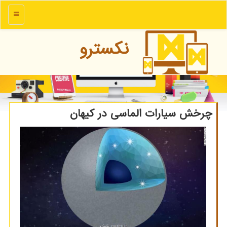
منو
نكسترو
چرخش سیارات الماسی در كیهان