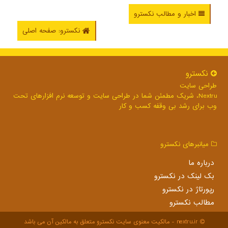
اخبار و مطالب نکسترو
نکسترو: صفحه اصلی
نكسترو
طراحی سایت
Nextru، شریک مطمئن شما در طراحی سایت و توسعه نرم افزارهای تحت
وب برای رشد بی وقفه کسب و کار
میانبرهای نكسترو
درباره ما
بک لینک در نكسترو
رپورتاژ در نكسترو
مطالب نكسترو
nextru.ir - مالکیت معنوی سایت نكسترو متعلق به مالکین آن می باشد