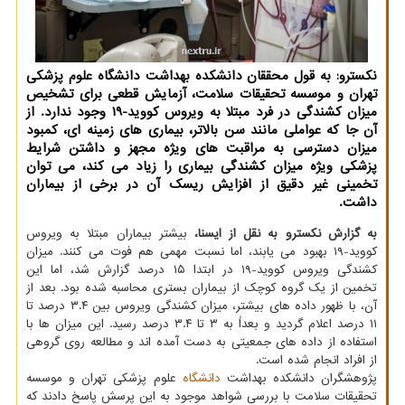
نكسترو: به قول محققان دانشكده بهداشت دانشگاه علوم پزشكی
تهران و موسسه تحقیقات سلامت، آزمایش قطعی برای تشخیص
میزان كشندگی در فرد مبتلا به ویروس كووید-۱۹ وجود ندارد. از
آن جا كه عواملی مانند سن بالاتر، بیماری های زمینه ای، كمبود
میزان دسترسی به مراقبت های ویژه مجهز و داشتن شرایط
پزشكی ویژه میزان كشندگی بیماری را زیاد می كند، می توان
تخمینی غیر دقیق از افزایش ریسك آن در برخی از بیماران
داشت.
به گزارش نکسترو به نقل از ایسنا،
بیشتر بیماران مبتلا به ویروس
کووید-۱۹ بهبود می یابند، اما نسبت مهمی هم فوت می کنند. میزان
کشندگی ویروس کووید-۱۹ در ابتدا ۱۵ درصد گزارش شد، اما این
تخمین از یک گروه کوچک از بیماران بستری محاسبه شده بود. بعد از
آن، با ظهور داده های بیشتر، میزان کشندگی ویروس بین ۳.۴ درصد تا
۱۱ درصد اعلام گردید و بعداً به ۳ تا ۳.۴ درصد رسید. این میزان ها با
استفاده از داده های جمعیتی به دست آمده اند و مطالعه روی گروهی
از افراد انجام شده است.
پژوهشگران دانشکده بهداشت
دانشگاه
علوم پزشکی تهران و موسسه
تحقیقات سلامت با بررسی شواهد موجود به این پرسش پاسخ دادند که