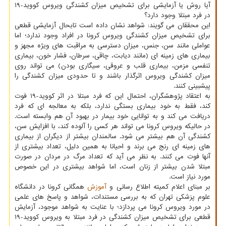
آیا روش یا آزمایشی برای تشخیص میزان کشندگی ویروس کووید-۱۹
در فرد مبتلا وجود دارد؟
این محققان می گویند: شواهد نشان داده است تابحال آزمایشی قطعی
برای تشخیص میزان کشندگی ویروس کرونا در افراد وجود ندارد؛ اما
عواملی مانند سن، جنس، میزان دسترسی به مراقبت های ویژه مجهز و
بیماری های زمینه ای (مانند دیابت، چاقی، سرطان، فشار خون، بیماری
تنفسی مزمن، بیماری قلب و عروقی، سیگاری بودن) می تواند روی
میزان کشندگی ویروس اثرگذار باشند و تا حدودی میزان کشندگی را
پیشبینی کنند.
به اعتقاد پژوهشگران، احتمال این که فرد مبتلا در اثر کووید-۱۹ فوت
کند، فقط به خود بیماری بستگی ندارد، بلکه به معالجه ای که فرد
دریافت می کند و به توانایی خود بیمار در بهبود آن هم وابسته است.
در حالیکه ویروس کرونا می تواند هر کسی را آلوده کند، با افزایش سن،
کشندگی آن هم بیشتر می شود. سالمندان بیشتر از دیگران از بیماری
های زمینه ای رنج می برند و احیانا به همین دلیل، تعداد بیشتری از
آنها فوت می کنند. به نظر می آید که تعداد مرگ در مردان در صورت
مبتلا شدن بیشتر از زنان است، اما شواهد بیشتری در این خصوص
مورد نیاز است.
بر مبنای اعلام کمیته اطلاع رسانی و
آموزش
همگانی کرونا در دانشگاه
علوم پزشکی تهران که به بررسی مستندات، شواهد و پاسخ های علمی
در مورد ویروس کرونا می پردازد؛ با عنایت به شواهد موجود، آزمایش
قطعی برای تشخیص میزان کشندگی در فرد مبتلا به ویروس کووید-۱۹