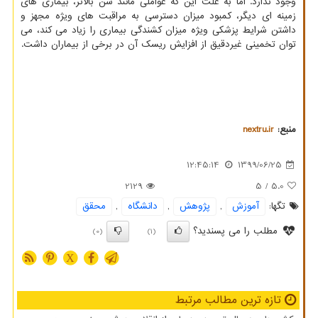
وجود ندارد. اما به علت این که عواملی مانند سن بالاتر، بیماری های
زمینه ای دیگر، کمبود میزان دسترسی به مراقبت های ویژه مجهز و
داشتن شرایط پزشکی ویژه میزان کشندگی بیماری را زیاد می کند، می
توان تخمینی غیردقیق از افزایش ریسک آن در برخی از بیماران داشت.
منبع:
nextru.ir
12:45:14
1399/06/25
2129
/ 5
5.0
تگها:
آموزش
,
پژوهش
,
دانشگاه
,
محقق
مطلب را می پسندید؟
(0)
(1)
X
تازه ترین مطالب مرتبط