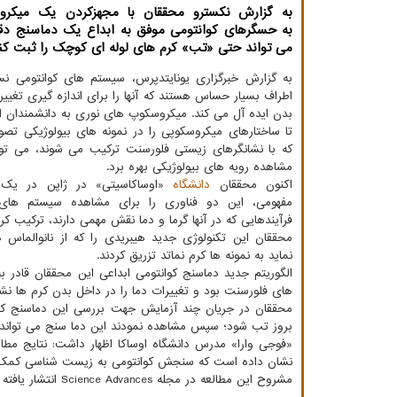
به گزارش نكسترو محققان با مجهزكردن یك میكرو
به حسگرهای كوانتومی موفق به ابداع یك دماسنج دق
می تواند حتی «تب» كرم های لوله ای كوچك را ثبت كن
به گزارش خبرگزاری یونایتدپرس، سیستم های کوانتومی 
اطراف بسیار حساس هستند که آنها را برای اندازه گیری تغیی
بدن ایده آل می کند. میکروسکوپ های نوری به دانشمندان 
تا ساختارهای میکروسکوپی را در نمونه های بیولوژیکی تصور
که با نشانگرهای زیستی فلورسنت ترکیب می شوند، می توان
مشاهده رویه های بیولوژیکی بهره برد.
اکنون محققان
دانشگاه
«اوساکاسیتی» در ژاپن در یک م
مفهومی، این دو فناوری را برای مشاهده سیستم های 
فرآیندهایی که در آنها گرما و دما نقش مهمی دارند، ترکیب کرد
محققان این تکنولوژی جدید هیبریدی را که از نانوالماس 
نماید به نمونه ها کرم نماتد تزریق کردند.
الگوریتم جدید دماسنج کوانتومی ابداعی این محققان قادر
های فلورسنت بود و تغییرات دما را در داخل بدن کرم ها نشا
محققان در جریان چند آزمایش جهت بررسی این دماسنج کوانت
بروز تب شود؛ سپس مشاهده نمودند این دما سنج می تواند ا
«فوجی وارا» مدرس دانشگاه اوساکا اظهار داشت: نتایج م
نشان داده است که سنجش کوانتومی به زیست شناسی کمک 
مشروح این مطالعه در مجله Science Advances انتشار یافته است.