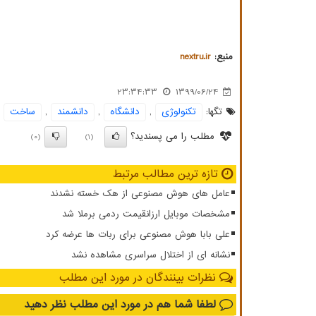
منبع:
nextru.ir
23:34:33
1399/06/24
تگها:
تكنولوژی
,
دانشگاه
,
دانشمند
,
ساخت
مطلب را می پسندید؟
(0)
(1)
تازه ترین مطالب مرتبط
عامل های هوش مصنوعی از هک خسته نشدند
مشخصات موبایل ارزانقیمت ردمی برملا شد
علی بابا هوش مصنوعی برای ربات ها عرضه کرد
نشانه ای از اختلال سراسری مشاهده نشد
نظرات بینندگان در مورد این مطلب
لطفا شما هم
در مورد این مطلب
نظر دهید