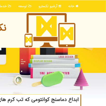
خانه
آرشیو نكسترو
توسعه
خدما
نك
ابداع دماسنج كوانتومی كه تب كرم ها