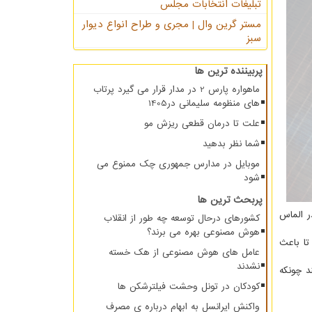
تبلیغات انتخابات مجلس
مستر گرین وال | مجری و طراح انواع دیوار
سبز
پربیننده ترین ها
ماهواره پارس 2 در مدار قرار می گیرد پرتاب
های منظومه سلیمانی در1405
علت تا درمان قطعی ریزش مو
شما نظر بدهید
موبایل در مدارس جمهوری چک ممنوع می
شود
پربحث ترین ها
ر الماس
کشورهای درحال توسعه چه طور از انقلاب
هوش مصنوعی بهره می برند؟
تا باعث
عامل های هوش مصنوعی از هک خسته
نشدند
د چونکه
کودکان در تونل وحشت فیلترشکن ها
واکنش ایرانسل به ابهام درباره ی مصرف