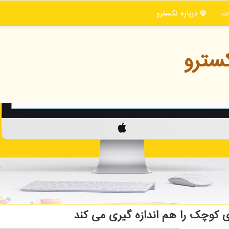
ت
درباره نكسترو
سترو
ی كوچك را هم اندازه گیری می كند