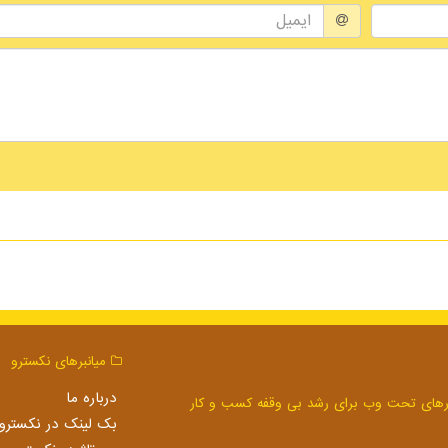
میانبرهای نكسترو
درباره ما
بک لینک در نكسترو