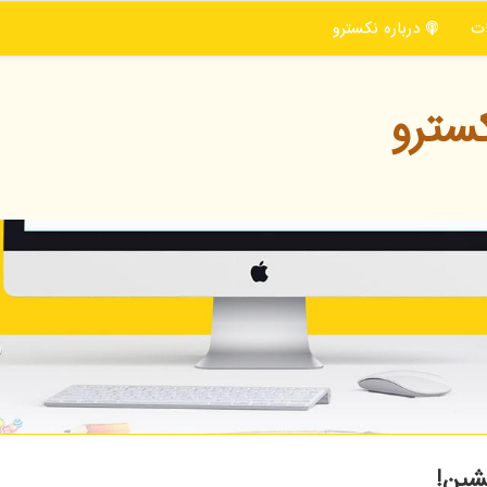
ت
درباره نكسترو
سترو
شین!