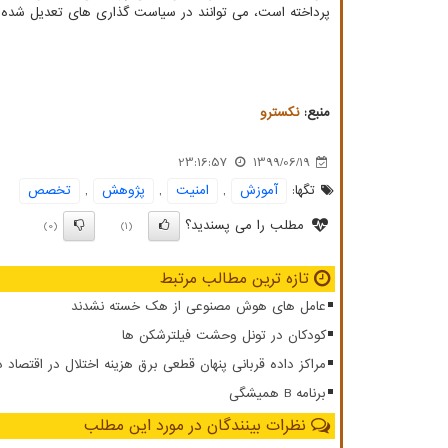
پرداخته است، می توانند در سیاست گذاری های تعدیل شده د
منبع:
نكسترو
23:16:57
1399/06/19
تگها:
آموزش
,
امنیت
,
پژوهش
,
تخصص
مطلب را می پسندید؟
(0)
(1)
تازه ترین مطالب مرتبط
عامل های هوش مصنوعی از هک خسته نشدند
کودکان در تونل وحشت فیلترشکن ها
مراکز داده قربانی پنهان قطعی برق هزینه اختلال در اقتصاد 
برنامه B همیشگی
نظرات بینندگان در مورد این مطلب