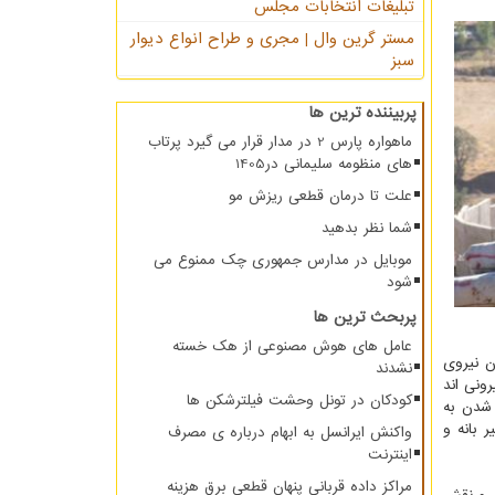
تبلیغات انتخابات مجلس
مستر گرین وال | مجری و طراح انواع دیوار
سبز
پربیننده ترین ها
ماهواره پارس 2 در مدار قرار می گیرد پرتاب
های منظومه سلیمانی در1405
علت تا درمان قطعی ریزش مو
شما نظر بدهید
موبایل در مدارس جمهوری چک ممنوع می
شود
پربحث ترین ها
عامل های هوش مصنوعی از هک خسته
ن نیروی
نشدند
ونی اند
کودکان در تونل وحشت فیلترشکن ها
 شدن به
 بانه و
واکنش ایرانسل به ابهام درباره ی مصرف
اینترنت
مراکز داده قربانی پنهان قطعی برق هزینه