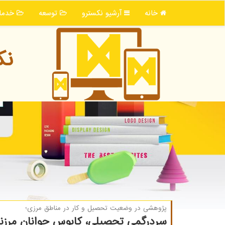
خانه
آرشیو نكسترو
توسعه
خدما
نك
پژوهشی در وضعیت تحصیل و كار در مناطق مرزی؛
سردرگمی تحصیلی، كابوس جوانان مرزن