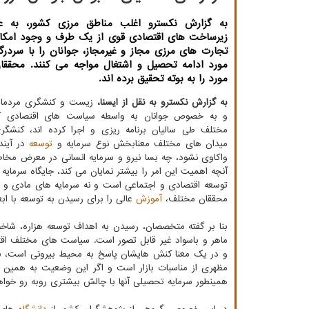
به گزارش نكسترو اغلب مناطق مرزی كشور، به ع
زیرساخت های اقتصادی قوی از یك طرف و وجود امكان
تجارت های مرزی مجاز و غیرمجاز، جوانان را با سردر
مورد ادامه تحصیل و اشتغال مواجه می كنند. محققا
مورد را به بوته تحقیق برده اند.
به گزارش نکسترو به نقل از ایسنا،
زیست و کنشگری مردمان
و به خصوص جوانان به واسطه سیاست های اقتصادی 
مختلف طی سالیان برنامه ریزی و اجرا کرده اند، کنش
میدان های مختلف معنابخش نوع سرمایه و
توسعه
در آیند
واکاوی نشود، چه بسا نیرو و سرمایه انسانی در معرض مخاطر
آنچه اهمیت این امر را بیشتر نمایان می کند، جایگاه سرمایه
توسعه اقتصادی و اجتماعی است و نه سرمایه های مادی و من
محققان مختلف،
آموزش
عالی را برای رسیدن به توسعه با اب
بنا بر گفته متخصصان، رسیدن به اهداف توسعه هزاره، شاخ
ماهر و باسواد غیر قابل تصور است. سیاست های مختلف اق
و در یک معنا کنش هایشان پاسخ به محیط بیرونی است، ب
مظهری از مناسبات بازار است و اگر این وضعیت به همین م
همینطور سرمایه تحصیلی آنها با چالش بیشتری روبه رو خواه