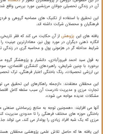
در این خصوص، گروهی از پژوهشگران کشور از
دانشگاه
های ت
آن در زندگی تحصیلی جوانان مرزنشین مورد بررسی واقع شد
این تحقیق با استفاده از تکنیک های مصاحبه گروهی و فرد
فرهنگیان و محصلان شرکت داشته اند.
یافته های این
پژوهش
از آن حکایت می کند که فقر تاریخی،
انگاره ذهنی دیگران در مورد پول نیز، معنادارترین عینیت 
شرایط مداخله گر در هژمونی پول و محاسبه گری در زندگی تأثی
به قول سید احمد فیروزآبادی، دانشیار و پژوهشگر گروه م
برخورد با چنین شرایطی، راهبردهای کنشگری اقتصادی، سو
بی ارزشی تحصیلات، رنگ باختگی اعتبار فرهنگی، ترک تحصی
این محققان معتقدند: «ازجمله راهکارهای این تحقیق می توا
تجارت مرزی و مدیریت نادرست آن سبب سلطه کامل اقتصاد نا
مشکلات عدیده مواجه می شود».
آنها می افزایند: «همچنین توجه به منابع زیرساختی صنعتی
باختگی حوزه های مختلف فرهنگی را تا حدودی مدیریت کند.
مرزی که یک شبه افراد زیادی را پولدار می کند، می تواند جذا
این یافته ها که حاصل تلاش علمی پژوهشی محققان هستند و