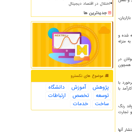
ی و نقش
اختلال در اقتصاد دیجیتال
جدیدترین ها
زاریان،
ه شده و
ه منزله
انان در
ی همچون
موضوع های نكسترو
خورد با
پژوهش
آموزش
دانشگاه
رآمد با
توسعه
تخصص
ارتباطات
ساخت
خدمات
اند رنگ
و تجارت
ار آنها