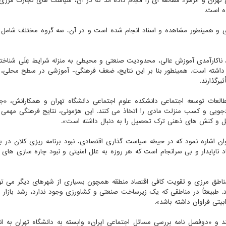
هران و الزهرا، مطالعه ای را انجام داده اند که در آن، سیاست های تجارت مرز
ه است.
ی و همینطور مشاهده و اسناد انجام شده است و در آن، سه گروه مختلف شامل با
 ناکارآمدی آموزش عالی، محدودیت صنعتی و محیطی به منزله شرایط عِلَی شناخت
را داشته است. همینطور بنا بر این نتایج، ضعف فرهنگی- آموزشی در سطح محلی، ب
رگذارند.
طالعات توسعه اجتماعی دانشکده علوم اجتماعی دانشگاه تهران و همکارانش، «جو
دجویی و کسب منزلت مادی را اتخاذ می کنند. این هژمونی، نتایج فرهنگی مهم
ل و کنش های ذهنی ترک تحصیل را به دنبال داشته است».
ن اشاره نمود که در حیطه سیاست گذاری اقتصادی، نبود برنامه ریزی کلان در بر
پایدار و بی سرانجام است که هر روزه به علل امنیتی و نبود چاره سازی های کا
 مناطق مرزی و تقویت کافی اقتصاد منطقه همچون بسیاری از شهرهای دیگر می تو
 طبیعتاً در مناطقی که یک زیرساخت صنعتی و کشاورزی وجود ندارد، رشد بازار 
بیتی فراوان داشته باشد».
 «دوفصل نامه بررسی مسائل اجتماعی ایران» وابسته به دانشگاه تهران به انتش