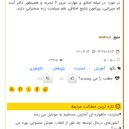
در مورد در میانه اخلاق و مهارت: مرور ۶ تجربه و همینطور دکتر آیت
اله میرزایی، پیرامون نتایج اخلاقی علم سیاست زده سخنرانی دارند.
منبع:
nextru.ir
22:04:13
1399/06/13
2345
/ 5
5.0
تگها:
آموزش
,
اینترنت
,
پژوهش
,
تكنولوژی
مطلب را می پسندید؟
(0)
(1)
X
تازه ترین مطالب مرتبط
اینترنت ماهواره ای آمازون مستقیم به موبایل می رسد
کشورهای درحال توسعه چه طور از انقلاب هوش مصنوعی بهره می
برند؟