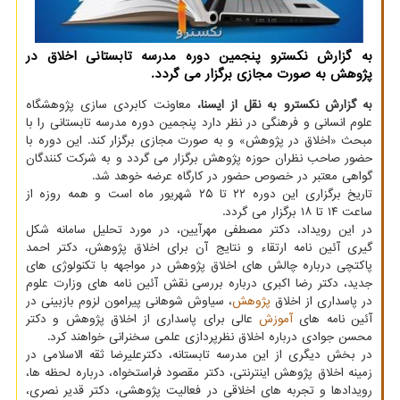
به گزارش نكسترو پنجمین دوره مدرسه تابستانی اخلاق در
پژوهش به صورت مجازی برگزار می گردد.
به گزارش نکسترو به نقل از ایسنا،
معاونت کابردی سازی پژوهشگاه
علوم انسانی و فرهنگی در نظر دارد پنجمین دوره مدرسه تابستانی را با
مبحث «اخلاق در پژوهش» و به صورت مجازی برگزار کند. این دوره با
حضور صاحب نظران حوزه پژوهش برگزار می گردد و به شرکت کنندگان
گواهی معتبر در خصوص حضور در کارگاه عرضه خوهد شد.
تاریخ برگزاری این دوره ۲۲ تا ۲۵ شهریور ماه است و همه روزه از
ساعت ۱۴ تا ۱۸ برگزار می گردد.
در این رویداد، دکتر مصطفی مهرآیین، در مورد تحلیل سامانه شکل
گیری آئین نامه ارتقاء و نتایج آن برای اخلاق پژوهش، دکتر احمد
پاکتچی درباره چالش های اخلاق پژوهش در مواجهه با تکنولوژی های
جدید، دکتر رضا اکبری درباره بررسی نقش آئین نامه های وزارت علوم
در پاسداری از اخلاق
پژوهش
، سیاوش شوهانی پیرامون لزوم بازبینی در
آئین نامه های
آموزش
عالی برای پاسداری از اخلاق پژوهش و دکتر
محسن جوادی درباره اخلاق نظرپردازی علمی سخنرانی خواهند کرد.
در بخش دیگری از این مدرسه تابستانه، دکترعلیرضا ثقه الاسلامی در
زمینه اخلاق پژوهش اینترنتی، دکتر مقصود فراستخواه، درباره لحظه ها،
رویدادها و تجربه های اخلاقی در فعالیت پژوهشی، دکتر قدیر نصری،