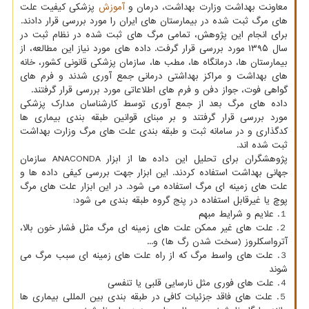
معاونت بهداشت وزارت بهداشت، درمان و
آموزش
پزشکی کیفیت علت
های مرگ ثبت شده در بیمارستان های ایران را مورد بررسی قرار دادند.
برای انجام این پژوهش، تمامی مرگ های ثبت شده در نظام ثبت در
سال ۱۳۹۵ مورد بررسی قرار گرفت. داده های مورد نیاز این مطالعه، از
بیمارستان ها، درمانگاه ها، مطب ها، سازمان پزشکی قانونی کشور، خانه
های بهداشت و مراکز بهداشتی درمانی جمع آوری شدند و فرم های
گواهی فوت، جواز دفن و فرم های اطلاعاتی مورد بررسی قرار گرفتند.
داده های مرگ بعد از جمع آوری توسط کارشناسان مدارک پزشکی
مورد بررسی قرار گرفتند و بر مبنای قوانین طبقه بندی بیماری ها
کدگذاری و در سامانه ثبت و طبقه بندی علت های مرگ وزارت بهداشت
ثبت شده اند.
پژوهشگران برای تحلیل این داده ها از ابزار ANACONDA سازمان
جهانی بهداشت استفاده کردند. این ابزار جهت بررسی کیفی داده ها و
علت های زمینه ای مرگ استفاده می شود. در این ابزار علت های مرگ
پوچ یا غیرقابل استفاده در پنج گروه طبقه بندی می شود:
１. علایم و شرایط مبهم
２. علت های غیر ممکن علت های زمینه ای مرگ مثل فشار خون بالا،
آترواسکلروز (سخت شدن رگ ها) و...
３. علت های واسط مرگ که از راه علت های زمینه ای سبب مرگ می
شوند
４. علت های فوری مثل نارسایی قلبی یا تنفسی
５. علت های فاقد جزئیات کافی در طبقه بندی بین المللی بیماری ها