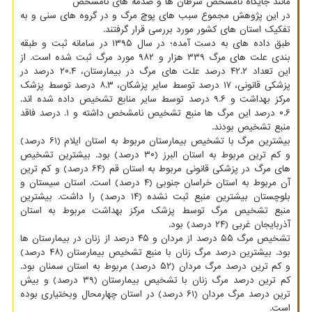
مانند جایگاه نامشخص سرطان ها و صدمه های نامشخص
در این پژوهش مجموع سبب های پوچ مرگ و در گروه های سنی و به
تفکیک استان های کشور مورد بررسی قرار گرفتند.
طبق داده های به دست آمده؛ در سال ۱۳۹۵ در سامانه ثبت و طبقه
بندی علت های مرگ ۳۳۹ هزار و ۹۸۲ مورد مرگ ثبت شده است. از
این تعداد ۴۲.۲ درصد علت های مرگ در بیمارستان، ۲۰.۴ درصد در
پزشکی قانونی، ۱۷ درصد توسط سایر پزشکان، ۸.۳ درصد توسط پزشک
مرکز بهداشت و ۹.۶ درصد توسط سایر منابع تشخیص داده شده اند.
۰.۶ درصد این مرگ ها منبع تشخیص نامشخص داشته و ۱. درصد فاقد
منبع تشخیص بودند.
بیشترین مرگ با تشخیص بیمارستان مربوط به استان ایلام (۶۱ درصد)
و کم ترین مربوط به استان البرز (۳۰ درصد) بود. بیشترین تشخیص
های مرگ در پزشکی قانونی مربوط به استان قم (۶۴ درصد) و کم ترین
آن مربوط به استان خراسان جنوبی (۴ درصد) است. استان سیستان و
بلوچستان بیشترین منبع ثبت نشده (۱۴ درصد) را داشت. بیشترین
منبع تشخیص مرگ توسط پزشک مرکز بهداشت مربوط به استان
آذربایجان غربی (۲۴ درصد) بود.
تشخیص مرگ ۵۵ درصد از مردان و ۴۵ درصد از زنان در بیمارستان ها
بود. بیشترین درصد مرگ زنان با منبع تشخیص بیمارستان (۴۸ درصد)
و کم ترین درصد مرگ مردان (۵۲ درصد) مربوط به استان سمنان بود.
کم ترین درصد مرگ زنان با تشخیص بیمارستان (۳۹ درصد) و بیش
ترین درصد مرگ مردان (۶۱ درصد) در استان چهارمحال وبختیاری بوده
است.