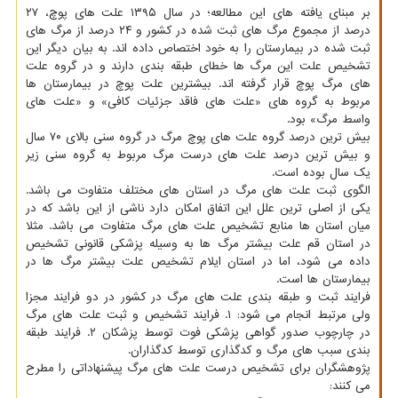
بر مبنای یافته های این مطالعه؛ در سال ۱۳۹۵ علت های پوچ، ۲۷
درصد از مجموع مرگ های ثبت شده در کشور و ۲۴ درصد از مرگ های
ثبت شده در بیمارستان را به خود اختصاص داده اند. به بیان دیگر این
تشخیص علت این مرگ ها خطای طبقه بندی دارند و در گروه علت
های مرگ پوچ قرار گرفته اند. بیشترین علت پوچ در بیمارستان ها
مربوط به گروه های «علت های فاقد جزئیات کافی» و «علت های
واسط مرگ» بود.
بیش ترین درصد گروه علت های پوچ مرگ در گروه سنی بالای ۷۰ سال
و بیش ترین درصد علت های درست مرگ مربوط به گروه سنی زیر
یک سال بوده است.
الگوی ثبت علت های مرگ در استان های مختلف متفاوت می باشد.
یکی از اصلی ترین علل این اتفاق امکان دارد ناشی از این باشد که در
میان استان ها منابع تشخیص علت های مرگ متفاوت می باشد. مثلا
در استان قم علت بیشتر مرگ ها به وسیله پزشکی قانونی تشخیص
داده می شود، اما در استان ایلام تشخیص علت بیشتر مرگ ها در
بیمارستان ها است.
فرایند ثبت و طبقه بندی علت های مرگ در کشور در دو فرایند مجزا
ولی مرتبط انجام می شود: ۱. فرایند تشخیص و ثبت علت های مرگ
در چارچوب صدور گواهی پزشکی فوت توسط پزشکان ۲. فرایند طبقه
بندی سبب های مرگ و کدگذاری توسط کدگذاران.
پژوهشگران برای تشخیص درست علت های مرگ پیشنهاداتی را مطرح
می کنند: