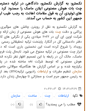
نکسترو: به گزارش نکسترو، دادگاهی در ترکیه دسترس
چت بات هوش مصنوعی ایلان ماسک را مسدود کرد چ
های تولیدی آن به قول مقامات اهانت به رجب طیب ار
جمهور این کشور به حساب می آمدند.
به گزارش نکسترو به نقل از رویترز، چالش های سوگیری
پراکنی و دقت
چت
بات های هوش مصنوعی از زمان ارائه 
شرکت اوپن ای آی در ۲۰۲۲ میلادی یکی از نگرانی
دفتر دادستانی کل در آنکارا، پایتخت ترکیه تحقیقاتی رسمی د
رویداد را شروع کرده است این نخستین باری است که د
ابزار چت مصنوعی در ترکیه ممنوع می شود. تابحال پلت فرم 
ماسک، مالک آن در رابطه با این تصمیم اظهار نظر نکرده ان
هوش مصنوعی که توسط شرکت xAI ساخ
یکپارچه شده و بر اساس گزارش ها هنگامیکه سوالاتی خاص ب
سازمان
تنظیم مقررات و
ارتباطات
رادیویی ت
به رئیس جمهور جرم است و مجازاتی تا چهارسال زندان دارد.
20:46:03
1404/04/19
تگها:
ارتباطات
,
چت
,
ساخت
,
سازمان
مطلب را می پسندید؟
(0)
(1)