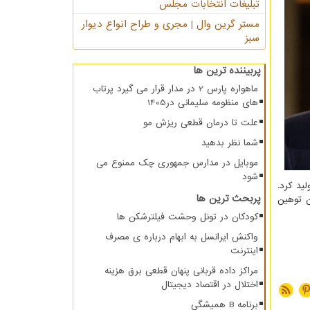
تبلیغات انتخابات مجلس
مستر گرین وال | مجری و طراح انواع دیوار
سبز
پربیننده ترین ها
ماهواره پارس 2 در مدار قرار می گیرد پرتاب
های منظومه سلیمانی در1405
علت تا درمان قطعی ریزش مو
شما نظر بدهید
موبایل در مدارس جمهوری چک ممنوع می
شود
ید کرد.
پربحث ترین ها
 آن توهین
کودکان در تونل وحشت فیلترشکن ها
واکنش ایرانسل به ابهام درباره ی مصرف
اینترنت
مراکز داده قربانی پنهان قطعی برق هزینه
اختلال در اقتصاد دیجیتال
برنامه B همیشگی