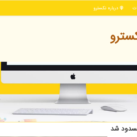
ت
درباره نكسترو
سترو
مسدود شد