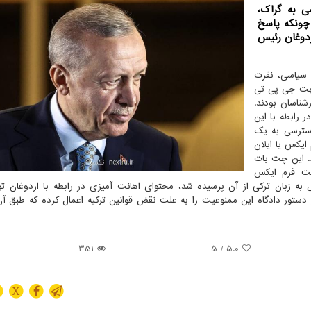
ی به گراک،
ونکه پاسخ
دوغان رئیس
 سیاسی، نفرت
چت جی پی تی
 های کارشناسان بودند.
ر رابطه با این
سترسی به یک
ایکس یا ایلان
د. این چت بات
ته شده در پلت فرم ایکس
ه زبان ترکی از آن پرسیده شد، محتوای اهانت آمیزی در رابطه با اردوغان تول
رکیه(BTK) بعد از دستور دادگاه این ممنوعیت را به علت نقض قوانین ترکیه اعمال کرده که طبق
351
/ 5
5.0
X