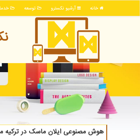
خانه
آرشیو نكسترو
توسعه
خدما
نك
هوش مصنوعی ایلان ماسک در ترکیه 