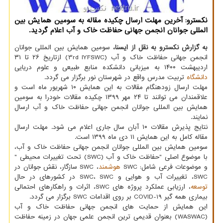
نكسترو: آخرین مهلت ارسال چكیده مقاله به سومین همایش بین
المللی جوانان انجمن جهانی حفاظت خاك و آب اعلام گردید.
به گزارش نکسترو به نقل از ایسنا،
سومین همایش بین المللی جوانان
انجمن جهانی حفاظت خاک و آب (3rd IYFSWC) ازتاریخ ۲۶ تا ۳۱
اردیبهشت ۱۴۰۰ به میزبانی دانشکده منابع طبیعی و علوم دریایی
دانشگاه
تربیت مدرس واقع در شهرستان نور برگزار می گردد.
مهلت ارسال زودهنگام مقالات به این همایش ۱۰ شهریور ماه است و
علاقمندان می توانند تا ۲۴ مهر ۱۳۹۹ چکیده مقالات خودرا به سومین
همایش بین المللی جوانان انجمن جهانی حفاظت خاک و آب ارسال
نمایند.
نتایج پذیرش مقالات ۱۰ آبان سال جاری اعلام می شود. مهلت ارسال
مقاله کامل به این همایش ۱۱ دی ماه ۱۳۹۹ است.
سومین همایش بین المللی جوانان انجمن جهانی حفاظت خاک و آب،
با موضوع اصلی "حفاظت خاک و آب (SWC) تحت تغییرات محیطی "
و موضوعات فرعی شامل: SWC
هوشمند
، SWC سازگار، نقش جوانان در
SWC، تغییرات آب و هوایی و SWC، SWC در کشورهای در حال
توسعه
، ارزیابی عملکرد پروژه های SWC، اثرات و راهکارهای احتمالی
بیماری همه گیر COVID-19 بر روی اقدامات SWC برگزار می گردد.
این همایش از حمایت های انجمن جهانی حفاظت خاک و آب
(WASWAC) بعنوان قدیمی ترین انجمن علمی جهان در زمینه حفاظت