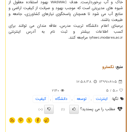
خاک و آب برخوردارست. هدف WASWAC بهبود استفاده معقول از
شیوه های مدیریتی است که موجب بهبود و صیانت از کیفیت اراضی و
منابع آب می شود تا همچنان پاسخگوی نیازهای کشاورزی، جامعه و
طبیعت باشند.
برمبنای اعلام دانشگاه تربیت مدرس، علاقه مندان می توانند برای
کسب اطلاعات بیشتر و ثبت نام به آدرس اینترنتی
iyfswc.modares.ac.ir مراجعه کنند.
منبع:
نكسترو
12:58:38
1399/06/05
2140
/ 5
5.0
تگها:
اینترنت
,
توسعه
,
دانشگاه
,
كیفیت
مطلب را می پسندید؟
(0)
(1)
X