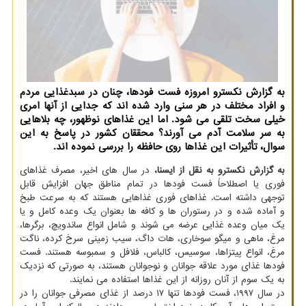
به گزارش نكسترو امروزه فست فودها، چنان در سبدغذایی مردم
و افراد مختلف در هر سنی وارد شده اند كه جدایی از آنها امری
خیلی سخت تلقی می شود. اما این غذاهای نوظهور، چه بلاهایی
به سر سلامت آدم می آورند؟ محققان كشور در پاسخ به این
سوال، تأثیرات این غذاها روی حافظه را بررسی نموده اند.
به گزارش نکسترو به نقل از ایسنا،
در سال های اخیر، مصرف غذاهای
فوری یا اصطلاحاً فست فودها در تمام مناطق جهان افزایش قابل
توجهی داشته است. غذاهای فوری غذاهایی هستند که به سرعت طبخ
و آماده شده و در رستوران ها و کافه ها بعنوان یک وعده کامل و یا
یک میان وعده غذایی عرضه می شوند و شامل انواع ساندویچ، برگرها،
مرغ، ماهی و میگو سوخاری، هات داگ، سیب زمینی سرخ کرده، ناگت
مرغ، انواع پیتزاها، سوسیس، کالباس، فلافل و سمبوسه هستند. فست
فودها غذای مورد علاقه جوانان و نوجوانان هستند، به صورتی که نزدیک
به یک سوم از آنان روزانه از این غذاها استفاده می نمایند.
در سال ۱۹۹۷، فست فودها تنها ۱۷ درصد از غذای مصرفی جوانان را در