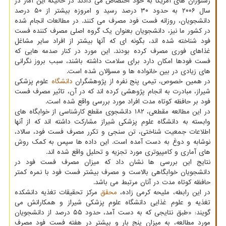
رستوران های آمریکا به خود اختصاص می دادند در حالیکه این آمار در
سال ۲۰۰۶ به حدود ۳۰ درصد رسید و امروزه بیشتر از ۵۰ درصد
دانشجویان، روزانه فست فود مصرف می کنند. در مطالعات انجام شده
در کشور ما نیز، دانشجویان بعنوان یک گروه اصلی مصرف کننده فست
فود شناخته شده اند، بگونه ای که آنها بیشتر از افراد سایر مشاغل
غذاهای فوری مصرف کرده بودند. این مورد در کنار صدمه هایی که
فست فودها امکان دارد برای سلامت داشته باشند، سبب بروز نگرانی
های زیادی در بین خانواده ها و مسؤلان شده است.
در همین خصوص، تیمی پنج نفره از پژوهشگران
دانشگاه
علوم پزشکی
شیراز، مبادرت به انجام پژوهشی کرده اند که در آن، تاثیر مصرف فست
فود بر حافظه کوتاه مدت افراد مورد بررسی واقع شده است.
در این مطالعه مقطعی، ۱۸۲ دانشجوی مقطع کارشناسی از خوابگاه های
وابسته به دانشگاه علوم پزشکی شیراز مشارکت داشته اند که از آنها
اطلاعات جمعیت شناختی، تن سنجی و تکرر مصرف فست فود، سالاد،
نوشابه و دوغ به دست آمده است. این داده ها سپس به کمک روش
های آماری و کامپیوتری مورد تجزیه و تحلیل واقع شده اند.
نتایج این بررسی ها نشان داد که میزان مصرف فست فود در
دانشجویان خوابگاهی بالاست و مصرف بیشتر فست فود با نمره کمتر
حافظه کوتاه مدت در آنان مرتبط می باشد.
در این رابطه، ملیحه کرمی زاده،
محقق
مرکز تحقیقات تغذیه دانشکده
تغذیه و علوم غذایی دانشگاه علوم پزشکی شیراز و همکارانش می
گویند: «طبق نتایجی که به دست آمد، حدود ۵۵ درصد از دانشجویان
مورد مطالعه، به میزان پنج بار و بیشتر در هفته فست فود مصرف