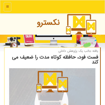
منو
نكسترو
یافته جالب یك پژوهش داخلی
فست فود، حافظه كوتاه مدت را ضعیف می
كند