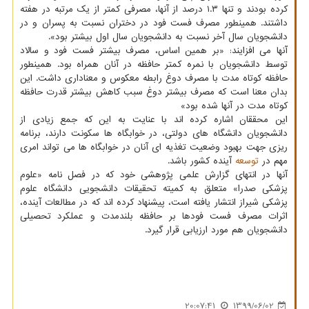
کرده بودند و تنها ۱.۳ درصد از آنها، مصرفی کمتر از یک مرتبه در هفته
داشتند. همینطور مصرف فست فود در دختران نسبت به پسران و در
دانشجویان سال آخر نسبت به دانشجویان سال اول بیشتر بود».
آنها می افزایند: «بر همین اساس، مصرف بیشتر فست فود و سالاد
توسط دانشجویان با نمره کمتر حافظه در آنان همراه بود. همینطور
حافظه کوتاه مدت با مصرف دوغ رابطه معکوس و معناداری داشت. این
بدان معنا است که مصرف بیشتر دوغ سبب کاهش بیشتر قدرت حافظه
کوتاه مدت در آنها شده بود»
این محققان اشاره کرده اند با عنایت به این که جمع زیادی از
دانشجویان دانشگاه های دولتی، در خوابگاه ها سکونت دارند، برنامه
ریزی جهت بهبود وضعیت تغذیه ای آنان در خوابگاه ها می تواند امری
مهم در
توسعه
آینده کشور باشد.
آنها در انتهای گزارش علمی پژوهشی خود که در فصل نامه «علوم
پزشکی صدرا» متعلق به کمیته تحقیقات دانشجویی دانشگاه علوم
پزشکی شیراز انتشار یافته است، پیشنهاد کرده اند که در مطالعات آینده،
اثرات مصرف فست فودها بر حافظه بلندمدت و عملکرد تحصیلی
دانشجویان هم مورد ارزیابی قرار گیرد.
20:07:41
1399/06/02