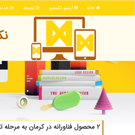
خانه
آرشیو نكسترو
توسعه
خدما
نك
2 محصول فناورانه در كرمان به مرحله تولید رسید