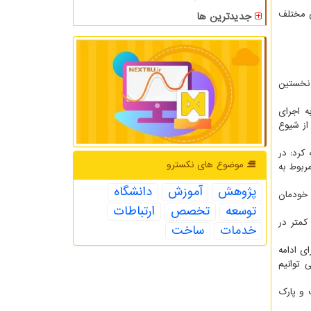
ق و آزمایش نمونه های مختلف
جدیدترین ها
 نخستین
ه اجرای
از شیوع
کرد: در
موضوع های نكسترو
ربوط به
پژوهش
آموزش
دانشگاه
 خودمان
توسعه
تخصص
ارتباطات
کمتر در
خدمات
ساخت
ای ادامه
 توانیم
 و پارک