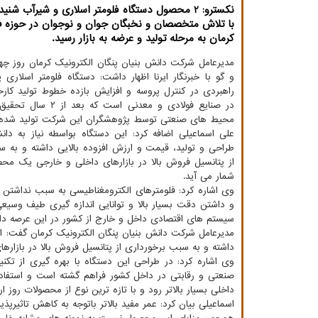
نكسترو: 2 محصول دستگاه فلومتر اسلاری و شیرآب ش
با تلاش متخصصان و نخبگان جوان و نوجوان در حوزه ف
كرمان به مرحله تولید و عرضه به بازار رسید.
مدیرعامل شرکت دانش بنیان پنگان الکترونیک کرمان روز چه
و گو با خبرنگار ایرنا اظهار داشت: دستگاه فلومتر اسلاری ی
راهبردی در کنترل پروسه و افزایش بازده خطوط تولید کار
در صنایع فولادی و معدنی است ک
محیط های صنعتی توسط پژوهشگران این شرکت تولید شده
علی اسماعیلی اضافه کرد: این دستگاه بواسطه نیاز به دان
طراحی و تولید، قیمت و ارزش افزوده بالایی داشته و به 
از پتانسیل فروش بالا در بازارهای داخلی و خارجی یک مح
شمار می آید.
وی اشاره کرد: فلومترهای الکترومغناطیسی به سبب نداشتن
و داشتن دقت بسیار بالا و توانایی اندازه گیری طیف وسیعی 
سیستم های اقتصادی داخل و خارج از کشور در این عرصه دارن
مدیرعامل شرکت دانش بنیان پنگان الکترونیک کرمان گفت: ای
داشته و به سبب برخورداری از پتانسیل فروش بالا در بازار
وی اشاره کرد: در طراحی این دستگاه با بهره گیری از ت
صنعتی و رقابتی در داخل کشور فراهم گشته است و استفاد
داخلی بسیار بالاتر رود و با تازه ترین نوع از محصولات روز ار
اسماعیلی بیان کرد: عمر مفید بالاتر باتوجه به کاهش تاثیرپ