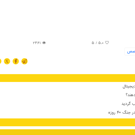
2461
/ 5
5.0
صص
X
دیجیتال
دهند؟
 گردید
 ۴۰ روزه