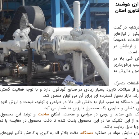
نیداری هوشمند
ناوری استان
ارشنبه در گفت
کی از نیازهای
خانجات خصوصاً
ه بعد از ۲ سال تحقیق و آزمایش در
 است.
ش فنی بالا در
سبب برخورداری
صول باارزش به
 قطعات متحرک
از سیالات، کاربرد بسیار زیادی در صنایع گوناگون دارد و با توجه فعالیت گسترد
د، بازار بسیار گسترده ای برای آن می توان متصور شد.
ن دستگاه به سبب نیاز به دانش فنی بالا در طراحی و تولید، قیمت و ارزش افزوده
های داخلی و خارجی یک محصول باارزش به شمار می آید.
کنیک های جدید و بومی در طراحی و ساخت، امکان
ساخت
و تولید این محصول د
ه از این تکنیک ها در این محصول باعث شده تا دقت محصول در مقایسه با نم
وپا قابل رقابت باشد.
ذیری سایش مواد بر عملکرد
دستگاه
، دقت بالاتر اندازه گیری و کاهش تأثیر نویزها