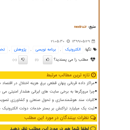
منبع:
nextru.ir
21:05:30
1399/05/29
تگها:
الكترونیك
,
برنامه نویسی
,
پژوهش
,
تخ
مطلب را می پسندید؟
(0)
(1)
تازه ترین مطالب مرتبط
مراکز داده قربانی پنهان قطعی برق هزینه اختلال در اقتصاد 
چرا مرورگرها به برخی سایت های ایرانی هشدار امنیتی می 
کلیات سند هوشمندسازی و تحول صنعتی و کشاورزی تصویب
ثبت یک میلیارد تراکنش بر بستر خدمات دولت الکترونیک در جنگ
نظرات بینندگان در مورد این مطلب
لطفا شما هم
در مورد این مطلب
نظر دهید