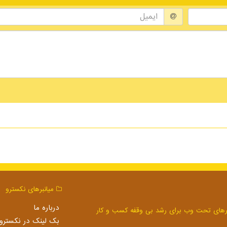
میانبرهای نكسترو
درباره ما
بک لینک در نكسترو