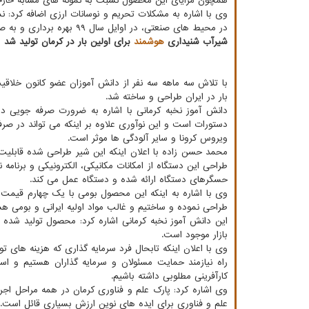
همچون مزایای این محصول نسبت به نمونه های مشابه خار
در محیط های صنعتی، در اوایل سال ۹۹ بهره برداری و به صنایع مختلفی ارائه شد.
شیرآب شنیداری
هوشمند
برای اولین بار در کرمان تولید شد
با تلاش سه ماهه سه نفر از دانش آموزان عضو کانون خلاق
بار در ایران طراحی و ساخته شد.
دانش آموز نخبه کرمانی با اشاره به ضرورت صرفه جویی 
دستورات است و این نوآوری علاوه بر اینکه می تواند در ص
ویروس کرونا و سایر آلودگی ها موثر است.
محمد حسن زاده با اعلان اینکه این شیر طراحی شده قابلی
طراحی این دستگاه از امکانات مکانیکی، الکترونیکی و برنامه
حسگرهای دستگاه ارائه شده و دستگاه عمل می کند.
وی با اشاره به اینکه این محصول بومی با یک چهارم قیمت 
طراحی نموده و ساختیم و غالب مواد اولیه ایرانی و بومی 
این دانش آموز نخبه کرمانی اشاره کرد: محصول تولید شده م
بازار موجود است.
وی با اعلان اینکه تابحال فرد سرمایه گذاری که هزینه های تو
راه نیازمند حمایت مسئولان و سرمایه گذاران هستیم و اس
کارآفرینی مطلوبی داشته باشیم.
وی اشاره کرد: پارک علم و فناوری کرمان در همه مراحل اجر
علم و فناوری برای ایده های نوین ارزش بسیاری قائل است.