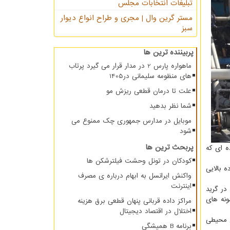
تبلیغات انتخابات مجلس
مستر گرین وال | مجری و طراح انواع دیوار
سبز
پربیننده ترین ها
ماهواره پارس 2 در مدار قرار می گیرد پرتاب
های منظومه سلیمانی در1405
علت تا درمان قطعی ریزش مو
شما نظر بدهید
موبایل در مدارس جمهوری چک ممنوع می
شود
پربحث ترین ها
ه ای که
کودکان در تونل وحشت فیلترشکن ها
 بالایی
واکنش ایرانسل به ابهام درباره ی مصرف
اینترنت
ر گرید
ونه های
مراکز داده قربانی پنهان قطعی برق هزینه
اختلال در اقتصاد دیجیتال
ی محیطی
برنامه B همیشگی