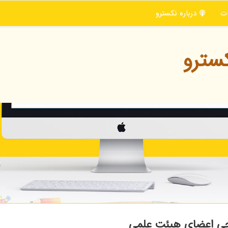
ت
درباره نكسترو
سترو
یجی اعضای هیئت علمی