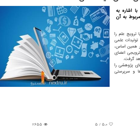
ا اشاره به
ربوط به آن
 ترویج علم را
تولیدات علمی
ر همین اساس،
 ترویجی اعضای
هد گرفت.
های پژوهشی را
 و سرپرستی
2655
/ 5
5.0