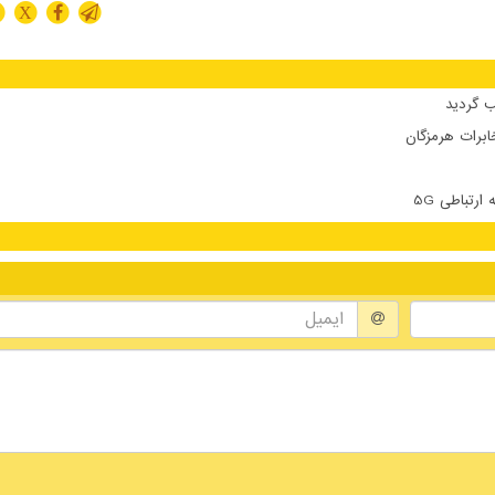
X
 گردید
ابرات هرمزگان
تباطی 5G