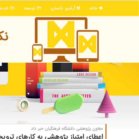
خانه
آرشیو نكسترو
توسعه
خدما
نك
معاون پژوهشی دانشگاه فرهنگیان خبر داد
اعطای امتیاز پژوهشی به كارهای ترو