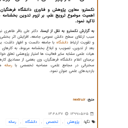
نكسترو: معاون پژوهش و فناوری دانشگاه فرهنگیان ب
اهمیت موضوع ترویج علم، بر لزوم تدوین بخشنامه م
تاكید نمود.
به گزارش نکسترو به نقل از ایسنا،
دکتر علی باقر طاهری نیا
سبب ارتقای سطح دانش عمومی جامعه، افزایش اثر بخشی 
و تقویت ارتباط
دانشگاه
با جامعه دانست و اظهار داشت: ب
بعد از تدوین، تصویب و ابلاغ بخشنامه مربوط، به کارهای
هیات علمی مشابه سایر فعالیت ها امتیاز پژوهشی تعلق خوا
برمبنای اعلام دانشگاه فرهنگیان، وی بعضی از مصادیق کار
سخنرانی در مجامع علمی، مصاحبه تخصصی با
رسانه
ها
بازدیدهای علمی عنوان نمود.
منبع:
nextru.ir
13:48:37
1399/05/25
تگها:
پژوهش
,
تخصص
,
دانشگاه
,
رسانه