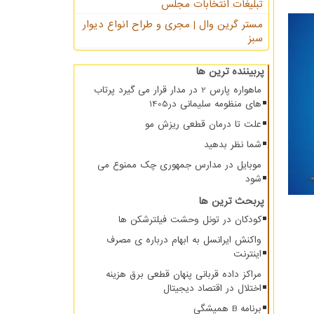
تبلیغات انتخابات مجلس
مستر گرین وال | مجری و طراح انواع دیوار
سبز
پربیننده ترین ها
ماهواره پارس 2 در مدار قرار می گیرد پرتاب
های منظومه سلیمانی در1405
علت تا درمان قطعی ریزش مو
شما نظر بدهید
موبایل در مدارس جمهوری چک ممنوع می
شود
پربحث ترین ها
کودکان در تونل وحشت فیلترشکن ها
واکنش ایرانسل به ابهام درباره ی مصرف
اینترنت
مراکز داده قربانی پنهان قطعی برق هزینه
اختلال در اقتصاد دیجیتال
برنامه B همیشگی