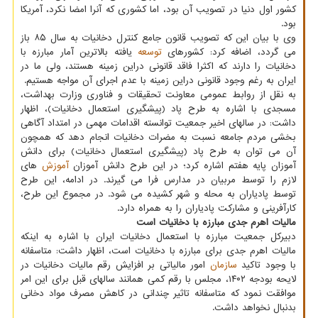
کشور اول دنیا در تصویب آن بود، اما کشوری که آنرا امضا نکرد، آمریکا
بود.
وی با بیان این که تصویب قانون جامع کنترل دخانیات به سال ۸۵ باز
می گردد، اضافه کرد: کشورهای
توسعه
یافته بالاترین آمار مبارزه با
دخانیات را دارند که اکثرا فاقد قانونی دراین زمینه هستند، ولی ما در
ایران به رغم وجود قانونی دراین زمینه با عدم اجرای آن مواجه هستیم.
به نقل از روابط عمومی معاونت تحقیقات و فناوری وزارت بهداشت،
مسجدی با اشاره به طرح پاد (پیشگیری استعمال دخانیات)، اظهار
داشت: در سالهای اخیر جمعیت توانسته اقدامات مهمی در امتداد آگاهی
بخشی مردم جامعه نسبت به مضرات دخانیات انجام دهد که همچون
آن می توان به طرح پاد (پیشگیری استعمال دخانیات) برای دانش
آموزان پایه هفتم اشاره کرد؛ در این طرح دانش آموزان
آموزش
های
لازم را توسط مربیان در مدارس فرا می گیرند. در ادامه، این طرح
توسط پادیاران به محله و شهر کشیده می شود. در مجموع این طرح،
کارآفرینی و مشارکت پادیاران را به همراه دارد.
مالیات اهرم جدی مبارزه با دخانیات است
دبیرکل جمعیت مبارزه با استعمال دخانیات ایران با اشاره به اینکه
مالیات اهرم جدی برای مبارزه با دخانیات است، اظهار داشت: متاسفانه
با وجود تاکید
سازمان
امور مالیاتی بر افزایش رقم مالیات دخانیات در
لایحه بودجه ۱۴۰۲، مجلس با رقم کمی همانند سالهای قبل برای این امر
موافقت نمود که متاسفانه تاثیر چندانی در کاهش مصرف مواد دخانی
بدنبال نخواهد داشت.