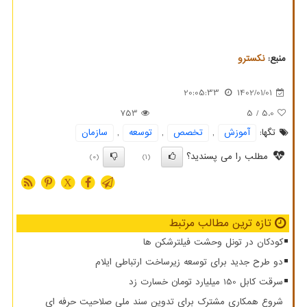
منبع:
نكسترو
20:05:33
1402/01/01
753
/ 5
5.0
تگها:
آموزش
,
تخصص
,
توسعه
,
سازمان
مطلب را می پسندید؟
(0)
(1)
X
تازه ترین مطالب مرتبط
کودکان در تونل وحشت فیلترشکن ها
دو طرح جدید برای توسعه زیرساخت ارتباطی ایلام
سرقت کابل 150 میلیارد تومان خسارت زد
شروع همکاری مشترک برای تدوین سند ملی صلاحیت حرفه ای