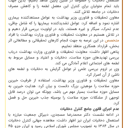
استعمال دخانیات را خصوصاً در سنین پایین شاهد باشیم؛ بدین جهت
باید تمام متولیان برای کنترل این معضل لطمه زا و کاهش مصرف
دخانیات در جامعه تلاش کنند.
معاون تحقیقات و فناوری وزیر بهداشت به عوامل مستعدکننده بیماری
اشاره نمود و اضافه کرد: عوامل تشدیدکننده بیماریها را که شامل چاقی،
عدم تحرک، سیگار و غیره هستند، باید در اولویت بررسی قرار دهیم و
در تلاش هستیم در معاونت تحقیقات و فناوری وزارت بهداشت با افراد
متخصص
در این عرصه به جهت انجام کارهای تحقیقاتی و مطالعاتی اثر
بخش، قرارداد همکاری منعقد نماییم.
پناهی اظهار داشت: معاونت تحقیقات و فناوری وزارت بهداشت درباب
بررسی تهدیدهای حوزه سلامت، دخانیات و اعتیاد و مسایل مربوط به
لطمه های اجتماعی اعلام آمادگی می کند.
وی بر لزوم بررسی علمی تر عوامل گرایش به دخانیات و لطمه های
ناشی از آن اصرار کرد.
معاون تحقیقات و فناوری وزیر بهداشت، استفاده از ظرفیت خیرین
حوزه سلامت را موهبتی بزرگ دانست و بیان کرد: هدایت خیرین به
مسایل حوزه سلامت بسیار مهم می باشد، چونکه می توان درصد قابل
توجهی از مشکلات حوزه سلامت را بوسیله جذب خیرین حل و فصل
کرد.
عدم اجرای قانون جامع کنترل دخانیات
در ادامه نشست دکتر محمدرضا مسجدی، دبیرکل جمعیت مبارزه با
استعمال دخانیات ایران نیز اظهار داشت: معاهده جهانی کنترل دخانیات
در سال ۱۳۸۴ به تصویب مجلس شورای اسلامی رسید و ایران جزو ۴۵