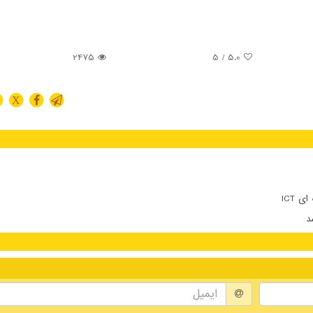
2475
/ 5
5.0
X
 ICT
د