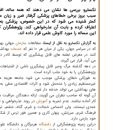
نكسترو: بررسی ها نشان می دهند كه همه ساله، افرا
سبب بروز برخی خطاهای پزشكی گرفتار ضرر و زیان می
كمتر شنیده می شود كه در این خصوص، پزشكی به 
اعتراف كرده و بابت آن عذرخواهی كند. پژوهشگران ك
این مساله را مورد كاوش علمی قرار داده اند.
به گزارش نکسترو به نقل از ایسنا،
مطالعات
سازمان
جهانی به
که در سراسر جهان، یکی از میان هر 10 نفر که
خدمات
بهداشت
کنند در معرض لطمه های قابل پیشگیری که توسط کادر در
می آید، قرار می گیرند.
در دهه گذشته مرگ ومیر قابل پیشگیری ناشی از اشتباهات
پژوهشگران را به خود جلب کرده است.
به طورکلی خطای پزشکی موجب می شود جامعه هزینه ه
غیرمستقیم زیادی را متحمل شود و اثرات اقتصادی منفی به 
های بهداشتی می تواند خدشه دار شود.
آن گونه که صاحب نظران می گویند، ارائه دهندگان مراقبت ه
کار آماده نباشند. عدم تجربه و
آموزش
در روند عذرخواهی و ت
عمدی نیستند، ولی احساس خجالت و شرم، گناه، خشم، ترس
فرهنگ شرم، سرزنش، پنهان کاری و همین طور ترس از شکست و 
خود بازمی دارد.
دراین زمینه پژوهشگرانی از
دانشگاه
هرمزگان و دانشگاه علوم