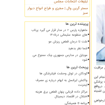
تبلیغات انتخابات مجلس
مستر گرین وال | مجری و طراح انواع دیوار
سبز
پربیننده ترین ها
ماهواره پارس 2 در مدار قرار می گیرد پرتاب
های منظومه سلیمانی در1405
علت تا درمان قطعی ریزش مو
شما نظر بدهید
موبایل در مدارس جمهوری چک ممنوع می
شود
پربحث ترین ها
 مراقبت
کودکان در تونل وحشت فیلترشکن ها
جام این
واکنش ایرانسل به ابهام درباره ی مصرف
ت پزشکی
اینترنت
 درواقع
 اشتباه
مراکز داده قربانی پنهان قطعی برق هزینه
اختلال در اقتصاد دیجیتال
ذرخواهی
برنامه B همیشگی