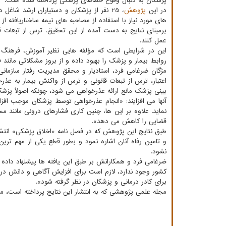
پزشکان به دنبال وقوع خطاهای پزشکی پرداخته شده است.
در این
پژوهش
، 25 نفر از پزشکان و دستیاران ارشد شا
های مورد نیاز با استفاده از مصاحبه های نیمه ساختاریافته از 
برمبنای نتایج به دست آمده از این تحقیق، ترس از تبعات 
عمل کنند.
این در شرایطی است که مؤلفه هایی نظیر آموزش، فرهنگ 
روابط بیمار و پزشک را بهبود داده و از بروز مشکلاتی مانند
مژگان ضرغامی فرد، استادیار و محقق مدیریت رفتار سازمان
اعتبار، ترس از تبعات قانونی و ترس از واکنش بیمار به عذر
بینی پزشک مانع ارائه عذرخواهی می شود، چونکه اصولاً پزش
آنها می افزایند: «انجام عذرخواهی توسط پزشکان موجب اف
نماید. علاوه بر این ها، چنین کاری فشارهای درونی مانند 
قضایی را کاهش می دهد».
طبق نتایج این پژوهش که در فصل نامه «اخلاق پزشکی» انتشار 
و تامین رفاه آنان اشاره نمود و بطور قطع یکی از مهم تری
نشود.
ضرغامی فرد و همکارانش بر طبق این یافته ها پیشنهاد داده
کشور وجود ندارد، لازم است برای افزایش آگاهی و دانش درا
برای کادر درمانی و پزشکان در نظر گرفته شود».
مجله علمی پژوهشی که به انتشار این نتایج پرداخته است، 