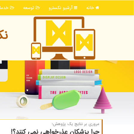
خانه
آرشیو نكسترو
توسعه
خدما
نك
مروری بر نتایج یك پژوهش؛
چرا پزشكان عذرخواهی نمی كنند؟!