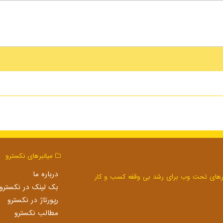
میانبرهای نكسترو
درباره ما
بک لینک در نكسترو
رپورتاژ در نكسترو
مطالب نكسترو