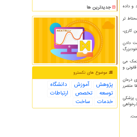
 و داده
جدیدترین ها
حتاط تر
ن کاری،
ست دادن
خودبزرگ
 کمک می
انونی و
موضوع های نكسترو
ی درمان
پژوهش
آموزش
دانشگاه
ا متضرر
توسعه
تخصص
ارتباطات
ش پزشکی
خدمات
ساخت
ذرخواهی
ست.