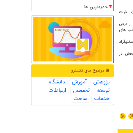
جدیدترین ها
، قابلیت ذخیره سازی ذرات
 مدار۶۰ درجه شمالی (دایره ای از عرض
 قطب های
 سانتیگراد
پخش در
موضوع های نكسترو
پژوهش
آموزش
دانشگاه
توسعه
تخصص
ارتباطات
خدمات
ساخت