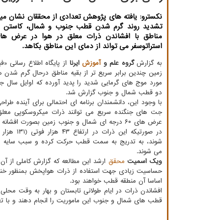
نکسترو: یافته های پژوهش تعدادی از محققان نشان می
تشدید روند گرم شدن قطب جنوب و شمال، کاستن ا
مناطق با افشاندن ذرات معلق در هوا در عرض های 
استراتوسفر می تواند از دمای این مناطق بکاهد.
به گزارش
گروه علم و
آموزش
ایرنا
از پایگاه اطلاع رسانی «
زمین چندین برابر سریع تر از بقیه مناطق درحال گرم شدن
مورد موج های گرمایی شدید را پدید آورده که اوایل سال ج
دو قطب شمال و جنوب گزارش شد.
با وجود این، دانشمندان برنامه ای احتمالی برای آینده طراح
جت های جنگنده سریع می توانند ذرات میکروسکوپی معلق 
عرض های ۶۰ درجه ای شمال و جنوب زمین بصورت افشان
در صورتیکه این ذرات 
شوند، به تدریج به سمت قطب حرکت کرده و سبب سایه د
می شوند.
ویک اسمیت
محقق
ارشد این مطالعه که گزارش کاملی از آن 
حساسیت زیادی جهت استفاده از ذرات هواپخش بمنظور خنک کر
اساسا آن منطقه قطب خواهند بود.
افشاندن ذرات در ایام طولانی تابستان و بهار به وقت مح
قطب های شمال و جنوب این ماموریت را انجام دهند و با تغی