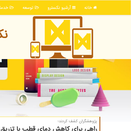
خانه
آرشیو نكسترو
توسعه
خدما
نك
پژوهشگران كشف كردند؛
راهی برای کاهش دمای قطب با تزریق ذ