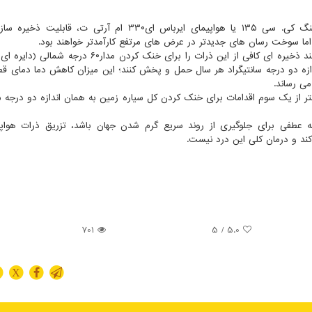
هواپیماهای سوخت رسان هوایی نظامی پیشین مانند بوئینگ کی. سی ۱۳۵ یا هواپیمای ایرباس ای۳۳۰ ام آرتی ت
؛ اما سوخت رسان های جدیدتر در عرض های مرتفع کارآمدتر خواهند بود.
ناوگانی متشکل از ۱۲۵ فروند از این سوخت رسان ها می توانند ذخیره ای کافی از این ذرات را برای خنک کردن
ر دارد) به اندازه دو درجه سانتیگراد هر سال حمل و پخش کنند؛ این میزان کاهش دما دمای
ی رساند.
ارد دلار خواهد بود که کمتر از یک سوم اقدامات برای خنک کردن کل سیاره زمین به همان اندازه دو درجه
طه عطفی برای جلوگیری از روند سریع گرم شدن جهان باشد، تزریق ذرات هوا
 کند و درمان کلی این درد نیست.
701
/ 5
5.0
X