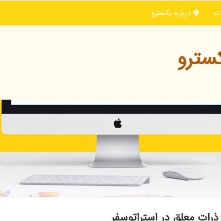
ت
درباره نكسترو
سترو
رات معلق در استراتوسفر