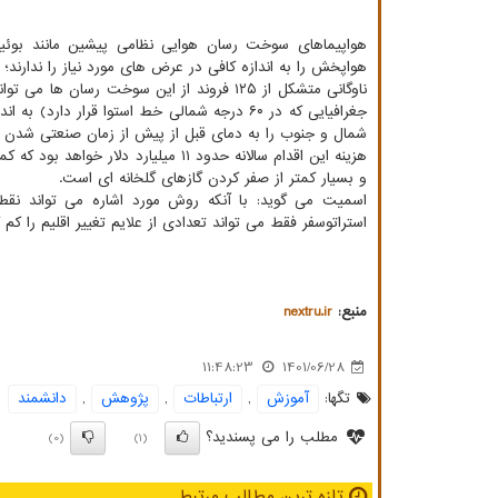
هواپخش را به اندازه کافی در عرض های مورد نیاز را ندارند
جغرافیایی که در ۶۰ درجه شمالی خط استوا قرا
شمال و جنوب را به دمای قبل از پیش از زمان صنعتی شدن م
هزینه این اقدام سالانه حدود ۱۱ میلی
و بسیار کمتر از صفر کردن گازهای گلخانه ای است.
اسمیت می گوید: با آنکه روش مورد اشاره می تواند نق
استراتوسفر فقط می تواند تعدادی از علایم تغییر اقلیم را کم
منبع:
nextru.ir
11:48:23
1401/06/28
تگها:
آموزش
,
ارتباطات
,
پژوهش
,
دانشمند
مطلب را می پسندید؟
(0)
(1)
تازه ترین مطالب مرتبط