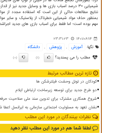
شیمیایی ۳۰ درصد اسباب بازی ها و وسایل جدید نیز از اندازه مجاز بیشتر بود. در هر صورت، اسباب بازی های قدیمی بصورت معناداری بدتر بودند.
نتایج مطالعات حاکی از این است که استفاده مجدد از مواد 
بمنظور حذف مواد شیمیایی خطرناک از پلاستیک و سایر مواد
مهم بوده است؛ اما فقط برای اسباب بازی های جدید اجراشد
23:31:23
1401/06/14
تگها:
آموزش
,
پژوهش
,
دانشگاه
مطلب را می پسندید؟
(0)
(1)
تازه ترین مطالب مرتبط
کودکان در تونل وحشت فیلترشکن ها
دو طرح جدید برای توسعه زیرساخت ارتباطی ایلام
شروع همکاری مشترک برای تدوین سند ملی صلاحیت حرفه ای
نشان تعهد به مسئولیت اجتماعی سازمانی به ایرانسل اعطا ش
نظرات بینندگان در مورد این مطلب
لطفا شما هم
در مورد این مطلب
نظر دهید