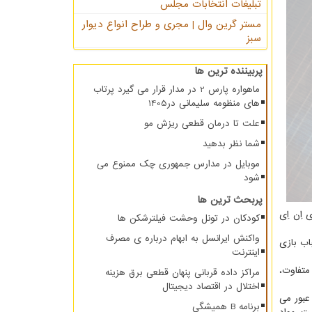
تبلیغات انتخابات مجلس
مستر گرین وال | مجری و طراح انواع دیوار
سبز
پربیننده ترین ها
ماهواره پارس 2 در مدار قرار می گیرد پرتاب
های منظومه سلیمانی در1405
علت تا درمان قطعی ریزش مو
شما نظر بدهید
موبایل در مدارس جمهوری چک ممنوع می
شود
پربحث ترین ها
اِن اِی
کودکان در تونل وحشت فیلترشکن ها
واکنش ایرانسل به ابهام درباره ی مصرف
اب بازی
اینترنت
ی متفاوت،
مراکز داده قربانی پنهان قطعی برق هزینه
اختلال در اقتصاد دیجیتال
 فعلی عبور می
برنامه B همیشگی