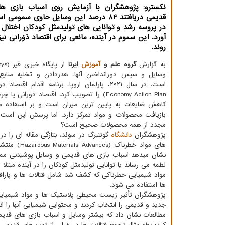
نکسترو: پژوهشگران با آزمایش روی اسباب بازی ها
قدیمی دریافتند 84 درصد این وسایل حاوی سموم
در پروسه رشد و توانایی های تولیدمثل کودکان اختلال
آورد. این سموم در آینده، مانعی برای اقتصاد دَوَرانی نی
روند.
به گزارش
گروه علم و
آموزش
ایرنا
وسایل و سپس دورانداختن آنها، هدردادن و تخلیه مناب
Economy Action Plan) را تصویب کرد. اقتصاد دَوَران
کاهش ضایعات به پایین ترین میزان است و بر استفاده م
بازیافت محصولات و مواد تمرکز دارد. اما پرسش این است ک
مجدد از همه محصولات صحیح است؟
پژوهشگران
دانشگاه
گوتنبرگ در سوئد، بتازگی مقاله ای را د
های مواد خطرناک (ances
نشان میدهد اسباب بازی های قدیمی و وسایل پوشیدنی ممکن
لطمه می رساند یا توانایی تولیدمثل کودکان را در آینده مبتلا 
مواد شیمیایی خطرناکی که کشف شد شامل فتالات ها و پارافین
ها استفاده می شود.
پژوهشگران تأثیر زیست محیطی پلاستیک ها و مواد شیمیایی د
جدید و قدیمی را انتخاب کردند و محتوایی شیمیایی آنها را اند