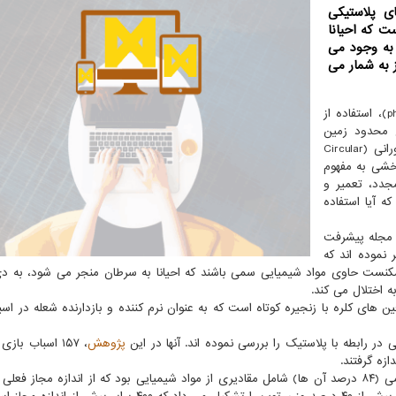
ی پلاستیکی
ی است که احیانا
 به وجود می
ز به شمار می
از پایگاه خبری فیز (phys)، استفاده از
ع محدود زمین
است. در سال ۲۰۲۱، پارلمان اروپا، برنامه اقدام اقتصاد دورانی (Circular
ی یا چرخشی به مفهوم
جدد، تعمیر و
ه آیا استفاده
ر مجله پیشرفت
Hazardous Materials Adv) منتشر نموده اند که
ست حاوی مواد شیمیایی سمی باشند که احیانا به سرطان منجر می شود، به دی 
به اختلال می کند.
 های کلره با زنجیره کوتاه است که به عنوان نرم کننده و بازدارنده شعله در اسب
ر رابطه با پلاستیک را بررسی نموده اند. آنها در این
پژوهش
، ۱۵۷ اسباب باز
ازه گرفتند.
مطالعات نشان داد که بیشتر وسایل و اسباب بازی های قدیمی (۸۴ درصد آن ها) شامل مقادیری از مواد شیمیایی بود که از اندازه مجاز