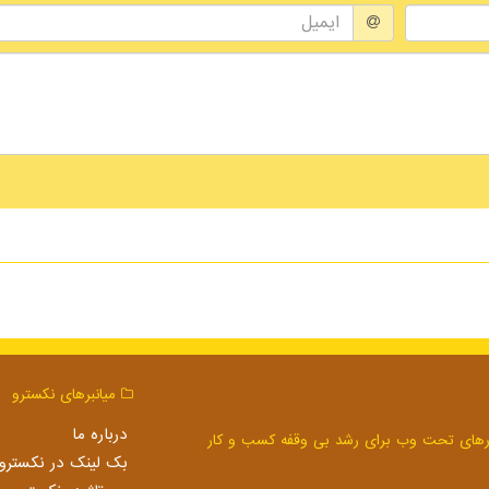
میانبرهای نكسترو
درباره ما
بک لینک در نكسترو