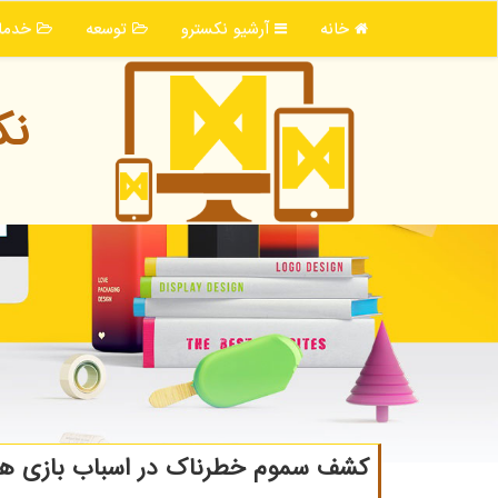
خانه
آرشیو نكسترو
توسعه
خدما
نك
کشف سموم خطرناک در اسباب بازی ها