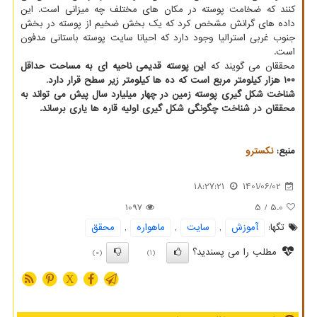
کنند که ضخامت پوسته در مکان های مختلف چه میزانی است. این
داده های گرانش مشخص کرد که یک بخش ضخیم از پوسته در بخش
جنوب غربی استرالیا وجود دارد که احیانا سایت پوسته باستانی مدفون
است.
محققان می گویند که
این پوسته قدیمی ناحیه ای به مساحت حداقل
۱۰۰ هزار کیلومتر مربع است که ده ها کیلومتر زیر سطح قرار دارد
.
شناخت شکل گیری پوسته زمین در چهار میلیارد سال پیش می تواند به
محققان در شناخت چگونگی شکل گیری اولیه قاره ها یاری برساند.
منبع:
نكسترو
18:27:21
1401/06/02
1097
/ 5
5.0
تگها:
آموزش
,
سایت
,
ماهواره
,
محقق
مطلب را می پسندید؟
(0)
(1)
X