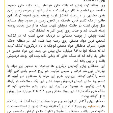
روی داده است.
وی اضافه کرد: زمانی که یافته های خودمان را با داده های موجود
مقایسه می نماییم به نظر می آید که مناطق زیادی در سراسر زمین زمان
بندی مشابهی را در زمینه تشکیل اولیه پوسته زمین تجربه کردند. این
حاکی از یک تغییر قابل ملاحظه در تحول زمین در حدود چهار میلیارد
سال پیش است در حالیکه بمباران شهاب سنگ ها از بین رفت، پوسته
زمینه تثبیت شد و حیات روی زمین آغاز به استقرار کرد.
قطعه پنهانی از پوسته باستانی در نزدیک جایی است که در گذشته
قدیمی ترین مواد معدنی روی زمینه پیدا شده اند. در منطقه «جک
هیلز» استرالیا محققان مواد معدنی کوچک با نام «
زیکرون
» کشف کرده
اند که سابقه آنها به ۴.۴ میلیارد سال پیش می رسد. این مواد معدنی در
حالی بقا یافته اند که سنگ هایی که زمانی نگهدارنده آنها بودند فرسایش
یافته و از بین رفته اند.
این محققان برای آزمایش زیکرون ها مبادرت به تبخیر این مواد با
لیزرهای نیرومند کردند و سپس ترکیب دو زوج عناصر رادیواکتیو آزاد
شده را آنالیز کردند. ایزوتوپ های این مواد به محققان می گوید که
عناصر چه مدتی درحال فرسایش بوده اند و این یک «ساعت» در رابطه
با عمر زیکرون ها بوجود می آورد. این زمان بندی مشخص کرد که
سنگ های نگه دارنده این مواد معدنی بین ۳.۸ تا ۴ میلیارد سال پیش
شکل گرفته بودند.
محققان برای آگاهی از این که این مواد معدنی از کجا آمده اند به داده
های
ماهواره
ای رجوع کردند. از آنجائیکه پوسته زمین از لحاظ ضخامت
متفاوت می باشد، محققان با سنجش تفاوت ها در گرانش مشخص می