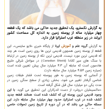
به گزارش نکسترو، یک تحقیق جدید حاکی می باشد که یک قطعه
چهار میلیارد ساله از پوسته زمین به اندازه کل مساحت کشور
ایرلند در زیر منطقه غرب استرالیا قرار دارد.
به گزارش
گروه علم و
آموزش
ایرنا
از پایگاه خبری «لایو ساینس»، این
قطعه از پوسته زمین همچون قدیمی ترین ها روی زمین است هر چند
که قدیمی ترین مورد نیست. قدیمی ترین تکه از پوسته زمین در ارتباط
با سنگ های سپر کانادا (Canadian Shield) در سواحل شرقی خلیج
هادسون است که سابقه آن ۴.۳ میلیارد سال پیش تعیین شده است
(سیاره زمین ۴.۵۴ میلیارد سال سابقه دارد).
از آنجایی که پوسته زمین به طور پیوسته تحت فشار طبقات زمین
شناسی گرفتار تغییر می شود، بخش زیادی از سطح سنگی زمین در
مدت یکی دو میلیارد سال قبل شکل گرفته است.
«ماکسیملیان درولنر» از دست اندرکاران این تحقیق می گوید:
با این
وجود قدیمی ترین پوسته ای که کشف شده است همانند قطعه جدید
کشف شده در غرب استرالیا، حدود چهار میلیارد سال سابقه دارد. این
مسئله حاکی می باشد که در آن دوره از تاریخ زمین تحولات خاصی