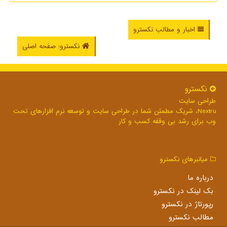
اخبار و مطالب نکسترو
نکسترو: صفحه اصلی
نكسترو
طراحی سایت
Nextru، شریک مطمئن شما در طراحی سایت و توسعه نرم افزارهای تحت
وب برای رشد بی وقفه کسب و کار
میانبرهای نكسترو
درباره ما
بک لینک در نكسترو
رپورتاژ در نكسترو
مطالب نكسترو