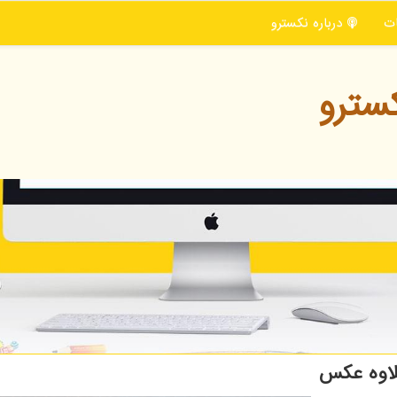
ت
درباره نكسترو
سترو
علاوه عکس