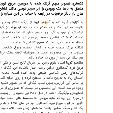
نکسترو: تصویر مبهم گرفته شده با دوربین مریخ نور
متعلق به ناسا یک ورودی را زیر سردر قوسی مانند نشان
سان بار دیگر فرضیات در رابطه با حیات در این سیاره را 
به گزارش
گروه علم و
آموزش
ایرنا
از پایگاه اطلاع رسانی ر
باتوجه به این عکس که هفتم ماه مه
فرضیاتی در مورد زندگی روی مریخ عنوان شد اما دانشمندان
نمودند که خاک شناسی محیط پیرامون این شکاف، تصویر 
مساله به دست می دهد که چطور تشکیل شده است.
شکاف بزرگ سمت چپ در نشان دهنده وقوع شکافت س
متناوب در این محدوده است. در صورتیکه تخته سنگ بزر
هم بنظر می رسد از روی در افتاده باشد.
سانجیو گوپتا
استاد علوم زمین در امپریال کالج لندن و یکی از
مریخ نورد کنجکاوی دراین زمینه اظهار داشت: این شکاف (در 
فرآیندهای زمین شناختی طبیعی پدید آمده است. تخت 
احتمال زیاد به تدریج دامنه را مسطح کرده و روی خرابه افتا
بر اساس این گزارش، بدین سبب شکافی که در تصویر (شبیه د
وجود نیامده است. این نخستین بار نیست که تصویری از مریخ
فضاپیمای وایکینگ ۱ ناسا در
در مورد این بود که شاید مریخی ها مجسمه هایی مانند ابواله
افزون بر ای
یک کلان سنگ مدفون باشد؛ اما همان زمان ناسا اعلام نمود 