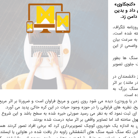
د «کنجکاوی»
 داد و بدین
دامن زد.
وزنامه تلگراف،
 (۱۷ اردیبهشت) گرفته شده است،
 به سرعت بیان
واضحی از این
نگ ها بطور
گ جلوی تصویر
 دانشمندان در
مانند) بر اثر
سنگ بزرگ به
ده است.
ر یا ورودی) دیده می شود روی زمین و مریخ فراوان است و ضرورتا بر اثر مریخ 
، نظریه های فراوانی را در حوزه وجود حیات در این کره خاکی پدید می آورد.
 سال ۱۹۷۷ نیز تصویری از پدیده ای ثبت نمود که به نظر می رسید صورتی خیره شده به سطح باشد و این شرو
ول ساخته اند اما تصاویر واقعی بر اثر سایه درست شده بودند.
ن، مریخ نورد کنجکاوی نیز در سال ۲۰۱۵ از هرمی به اندازه یک خودروی کوچک تصویربرداری کرد که برخی افراد تصور کردن
این تکه سنگ شبیه سنگ های آتشفشانی زاویه دار یافت شده در هاوایی یا ایسلند