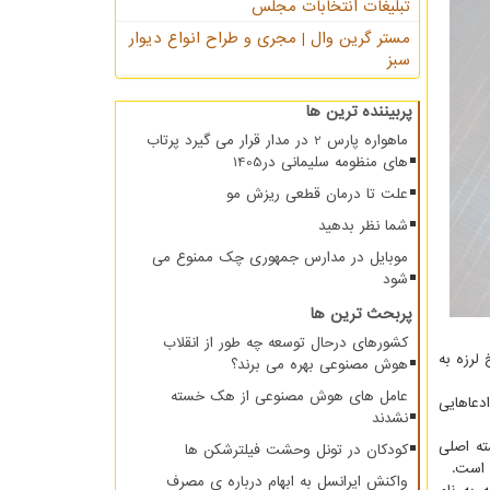
تبلیغات انتخابات مجلس
مستر گرین وال | مجری و طراح انواع دیوار
سبز
پربیننده ترین ها
ماهواره پارس 2 در مدار قرار می گیرد پرتاب
های منظومه سلیمانی در1405
علت تا درمان قطعی ریزش مو
شما نظر بدهید
موبایل در مدارس جمهوری چک ممنوع می
شود
پربحث ترین ها
کشورهای درحال توسعه چه طور از انقلاب
لرزه به
هوش مصنوعی بهره می برند؟
عامل های هوش مصنوعی از هک خسته
ع ادعاهایی
نشدند
د هسته اصلی
کودکان در تونل وحشت فیلترشکن ها
 است.
واکنش ایرانسل به ابهام درباره ی مصرف