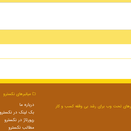
میانبرهای نكسترو
درباره ما
بک لینک در نكسترو
رپورتاژ در نكسترو
مطالب نكسترو