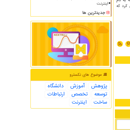
 به نام
اینترنت
کرد که
جدیدترین ها
موضوع های نكسترو
پژوهش
آموزش
دانشگاه
توسعه
تخصص
ارتباطات
ساخت
اینترنت