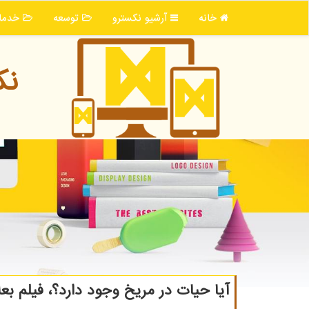
خانه
آرشیو نكسترو
توسعه
خدما
نك
آیا حیات در مریخ وجود دارد؟، فیلم ب