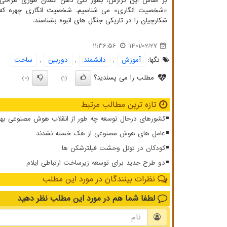
بر اساس این گزارش، بطور کلی ذهن انسان طوری طراحی ش
«شخصیت انگاری» می شناسیم. شخصیت انگاری چهره که 
شکارچیان را در تاریکی جنگل های انبوه بشناسند.
11:36:56
1401/02/27
تگها:
آموزش
,
دانشمند
,
دوربین
,
ساخت
مطلب را می پسندید؟
(0)
(1)
تازه ترین مطالب مرتبط
کشورهای درحال توسعه چه طور از انقلاب هوش مصنوعی بهر
عامل های هوش مصنوعی از هک خسته نشدند
کودکان در تونل وحشت فیلترشکن ها
دو طرح جدید برای توسعه زیرساخت ارتباطی ایلام
نظرات بینندگان در مورد این مطلب
لطفا شما هم
در مورد این مطلب
نظر دهید