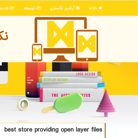
خانه
آرشیو نكسترو
توسعه
خدما
نك
best store providing open layer files