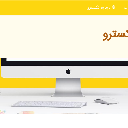
ت
درباره نكسترو
سترو