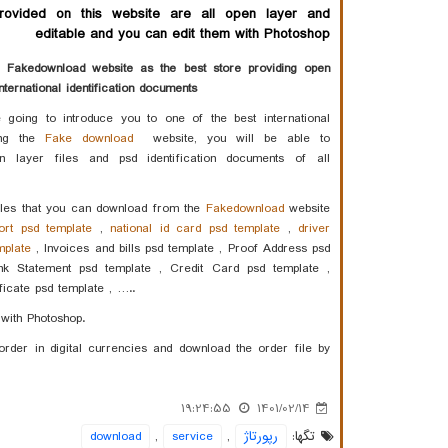
provided on this website are all open layer and
editable and you can edit them with Photoshop
he Fakedownload website as the best store providing open
international identification documents
going to introduce you to one of the best international
ing the
Fake download
website, you will be able to
 layer files and psd identification documents of all
iles that you can download from the
Fakedownload
website
ort psd template
,
national id card psd template
,
driver
mplate
, Invoices and bills psd template , Proof Address psd
nk Statement psd template , Credit Card psd template ,
ificate psd template , …..
 with Photoshop.
der in digital currencies and download the order file by
19:24:55
1401/02/14
تگها:
رپورتاژ
,
service
,
download