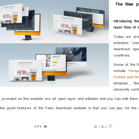
The files 
Introducing t
layer files of 
Today we are 
websites. Us
download open
countries.
Some of the f
include:
Passp
license psd te
template , Ba
university cert
s provided on this website are all open layer and editable and you can edit them
the good features of the Fake download website is that you can pay for the or
1247
/ 5
5.0