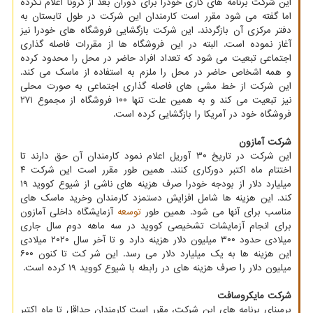
این شرکت برنامه های کاری خودرا برای دوران بعد از کرونا اعلام نکرده
اما گفته می شود مقرر است کارمندان این شرکت در طول تابستان به
دفتر مرکزی آن بازگردند. این شرکت بازگشایی فروشگاه های خودرا نیز
آغاز نموده است. البته در این فروشگاه ها از مقررات فاصله گذاری
اجتماعی تبعیت می شود که تعداد افراد حاضر در محل را محدود کرده
و همه اشخاص حاضر در محل را ملزم به استفاده از ماسک می کند.
این شرکت از خط مشی های فاصله گذاری اجتماعی به صورت محلی
نیز تبعیت می کند و به همین علت تنها ۱۰۰ فروشگاه از مجموع ۲۷۱
فروشگاه خود در آمریکا را بازگشایی کرده است.
شرکت آمازون
این شرکت در تاریخ ۳۰ آوریل اعلام نمود کارمندان آن حق دارند تا
اختتام ماه اکتبر دورکاری کنند. همین طور مقرر است این شرکت ۴
میلیارد دلار از بودجه خودرا صرف هزینه های ناشی از شیوع کووید ۱۹
کند. این هزینه ها شامل افزایش دستمزد کارمندان وخرید ماسک های
مناسب برای آنها می شود. همین طور
توسعه
آزمایشگاه داخلی آمازون
برای انجام آزمایشات تشخیصی کووید در سه ماهه دوم سال جاری
میلادی حدود ۳۰۰ میلیون دلار هزینه دارد و تا آخر سال ۲۰۲۰ میلادی
این هزینه ها به یک میلیارد دلار می رسد. این شر کت تا کنون ۶۰۰
میلیون دلار را صرف هزینه های در رابطه با شیوع کووید ۱۹ کرده است.
شرکت مایکروسافت
برمبنای برنامه های این شرکت، مقرر است کارمندان حداقل تا ماه اکتبر