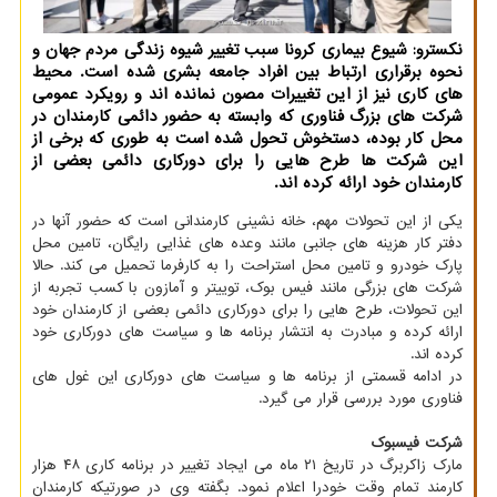
نكسترو: شیوع بیماری كرونا سبب تغییر شیوه زندگی مردم جهان و
نحوه برقراری ارتباط بین افراد جامعه بشری شده است. محیط
های كاری نیز از این تغییرات مصون نمانده اند و رویكرد عمومی
شركت های بزرگ فناوری كه وابسته به حضور دائمی كارمندان در
محل كار بوده، دستخوش تحول شده است به طوری كه برخی از
این شركت ها طرح هایی را برای دوركاری دائمی بعضی از
كارمندان خود ارائه كرده اند.
یکی از این تحولات مهم، خانه نشینی کارمندانی است که حضور آنها در
دفتر کار هزینه های جانبی مانند وعده های غذایی رایگان، تامین محل
پارک خودرو و تامین محل استراحت را به کارفرما تحمیل می کند. حالا
شرکت های بزرگی مانند فیس بوک، توییتر و آمازون با کسب تجربه از
این تحولات، طرح هایی را برای دورکاری دائمی بعضی از کارمندان خود
ارائه کرده و مبادرت به انتشار برنامه ها و سیاست های دورکاری خود
کرده اند.
در ادامه قسمتی از برنامه ها و سیاست های دورکاری این غول های
فناوری مورد بررسی قرار می گیرد.
شرکت فیسبوک
مارک زاکربرگ در تاریخ ۲۱ ماه می ایجاد تغییر در برنامه کاری ۴۸ هزار
کارمند تمام وقت خودرا اعلام نمود. بگفته وی در صورتیکه کارمندان