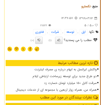
منبع:
نكسترو
14:36:57
1399/03/14
2822
/ 5
5.0
تگها:
اپل
,
توسعه
,
شركت
,
فناوری
مطلب را می پسندید؟
(0)
(1)
X
تازه ترین مطالب مرتبط
واکنش ایرانسل به ابهام درباره ی مصرف اینترنت
دو طرح جدید برای توسعه زیرساخت ارتباطی ایلام
سرقت کابل 150 میلیارد تومان خسارت زد
همراه من، همراه زوار اربعین با مجموعه ای از خدمات دیجیتال
نظرات بینندگان در مورد این مطلب