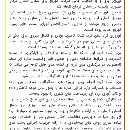
نیروی برق و با حمایت مالی شرکت توزیع برق شمال استان کرمان
بصورت پایلوت در استان کرمان انجام شد.
همین طور دکتر احسان نوروزی نژاد مجری طرح مذکور اشاره کرد:
مراحل اصلی این پروژه تدوین دستورالعمل مقاوم سازی پست های
زمینی توزیع موجود و تدوین دستورالعمل اجرای پست های زمینی
توزیع جدید بوده است.
نوروزی نژاد بیان کرد: شبکه تامین، توزیع و انتقال نیروی برق، یکی از
شریان های حیاتی مهم در شهرها و مناطق روستایی بوده، که لطمه
پذیری آن در مقابل زلزله های گذشته به اثبات رسیده است.
وی اشاره کرد: این شبکه ها بواسطه پراکندگی و قرارگیری در سطح
گسترده و شرایط مختلف زمین و همین طور وضعیت سازه ای بعضاً
نامطلوب، در بارگذاری های لرزه ای لطمه های قابل توجه می بینند، که
علاوه بر زیان های مستقیم، نتایج ثانویه ای را نیز ایجاد کرده و زندگی
مردم تا روزها و حتی ماه ها بعد از زلزله گرفتار مشکل می شود.
وی اشاره کرد: انجام چنین پروژه های تحقیقاتی- صنعتی می تواند
صدمات و خسارات وارد بر این سازه ها را بطور قابل توجه کاهش داده
و تاب آوری لرزه ای زیرساخت های شهری را بهبود بخشد.
به گزارش نکسترو به نقل از ایسنا، دستاوردهای این طرح شامل « تهیه
بانک اطلاعاتی و شناسنامه فنی پست های زمین توزیع برق شمال
استان کرمان »، « ارائه راهکارهای بهسازی نوین منطبق بر ضوابط لرزه
ای روز دنیا »، « بررسی مطالعات امکان سنجی فنی و اقتصادی جهت
پیاده سازی روش های پیشنهادی »، « ارائه جزییات اجرائی پست های
سریع الاحداث در وضعیت بحران»، « اجرای چند نمونه پایلوت بر روی