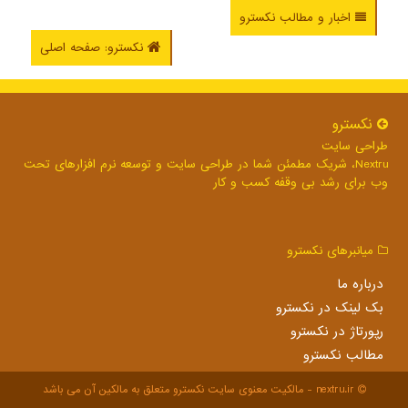
اخبار و مطالب نکسترو
نکسترو: صفحه اصلی
نكسترو
طراحی سایت
Nextru، شریک مطمئن شما در طراحی سایت و توسعه نرم افزارهای تحت
وب برای رشد بی وقفه کسب و کار
میانبرهای نكسترو
درباره ما
بک لینک در نكسترو
رپورتاژ در نكسترو
مطالب نكسترو
nextru.ir - مالکیت معنوی سایت نكسترو متعلق به مالکین آن می باشد