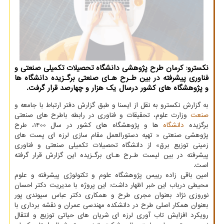
نکسترو: کرمان طرح پژوهشی دانشگاه تحصیلات تکمیلی صنعتی و
فناوری پیشرفته در بین طـرح هـای صنعتی برگـزیده دانشگاه ها
و پژوهشگاه های کشور درسال یک هزار و چهارصد قرار گرفت.
به گزارش نکسترو به نقل از ایسنا و طبق گزارش دفتر ارتباط با جامعه و
صنعت
وزارت علوم، تحقیقات و فناوری در رابطه باطرح های صنعتی
برگزیده
دانشگاه
ها و پژوهشگاه های کشور در سال 1400، طرح
پژوهشی صنعتی « تهیه دستورالعمل مقام سازی لرزه ای پست های
زمینی توزیع برق» از دانشگاه تحصیلات تکمیلی صنعتی و فناوری
پیشرفته در بین لیست طـرح هـای برگـزیده این گزارش قرار گرفته
است.
امین باقی زاده رییس پژوهشگاه علوم و تکنولوژی پیشرفته و علوم
محیطی درباب این خبر اظهار داشت: این پروژه با مدیریت دکتر احسان
نوروزی نژاد بعنوان مجری طرح و همکاری دکتر عباس سیوندی پور
بعنوان همکار اصلی طرح در دانشکده مهندسی عمران و نقشه برداری با
رویکرد افزایش تاب آوری لرزه ای شریان های حیاتی توزیع و انتقال