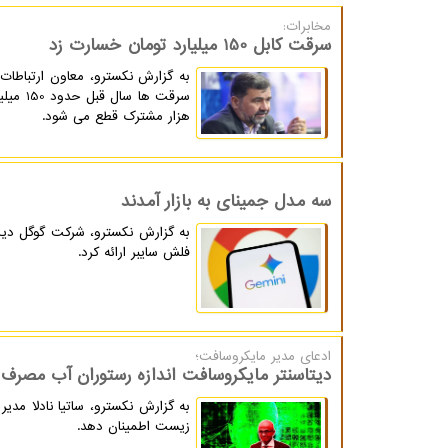
مخابرات:
سرقت کابل 150 میلیارد تومان خسارت زد
به گزارش نکسترو، معاون ارتباطات
هزار مشترک قطع می شود.
سه مدل جمینای به بازار آمدند
فلش سایبر ارائه کرد.
ادعای مدیر مایكروسافت؛
دیتاسنتر مایکروسافت اندازه رستوران آب مصرف 
به گزارش نکسترو، ساتیا نادلا مدیر
زیست اطمینان دهد.