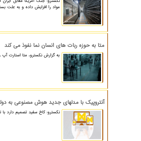
نکسترو: جنگ آمریکا مقابل ایران ا
مواد را افزایش داده و به علت بست
متا به حوزه ربات های انسان نما نفوذ می کند
به گزارش نکسترو، متا استارت آپ ربات انسان نما ساز ured Robot Intelligence
آنتروپیک با مدلهای جدید هوش مصنوعی به دول
نکسترو: کاخ سفید تصمیم دارد با ت