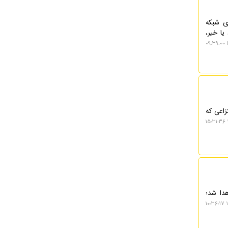
ی شبکه
یا خیر،
تزاعی که
دا شد؛
۱