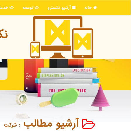
خانه
آرشیو نكسترو
توسعه
خدما
نك
آرشیو مطالب
: شركت