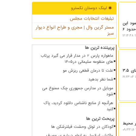
لینک دوستان نكسترو
تبلیغات انتخابات مجلس
ود این
مستر گرین وال | مجری و طراح انواع دیوار
سرقت ها سال قبل حدود 150 میلیارد تومان به مخابرات خسارت زده و در تعدادی موارد با سرقت یک کابل، ارتباط حدود 6
سبز
۱
پربیننده ترین ها
ماهواره پارس 2 در مدار قرار می گیرد پرتاب
های منظومه سلیمانی در1405
علت تا درمان قطعی ریزش مو
به گزارش نکسترو، شرکت گوگل دیپ مایند مدلهای هوش مصنوعی جمینای۳.۶ فلش، ۳.۵ فلش لایت را در کنار جمینای ۳.۵
۱
شما نظر بدهید
موبایل در مدارس جمهوری چک ممنوع می
شود
هرآنچه از منابع ناشناس دانلود کردید، پاک
کنید
پربحث ترین ها
بر محیط
کودکان در تونل وحشت فیلترشکن ها
واکنش ایرانسل به ابهام درباره ی مصرف