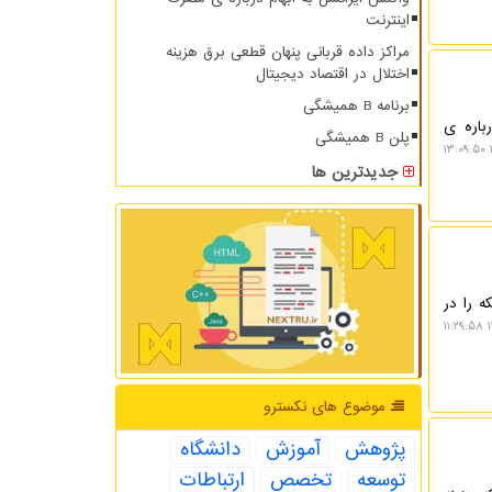
اینترنت
مراکز داده قربانی پنهان قطعی برق هزینه
اختلال در اقتصاد دیجیتال
برنامه B همیشگی
زار درباره ی
پلن B همیشگی
جدیدترین ها
 را در
۱
موضوع های نكسترو
پژوهش
آموزش
دانشگاه
توسعه
تخصص
ارتباطات