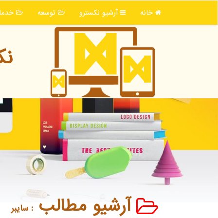
خانه
آرشیو نكسترو
توسعه
خدما
نك
آرشیو مطالب
: سایبر