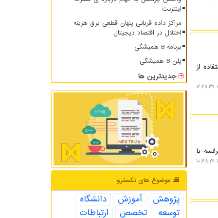
اینترنت
مراکز داده قربانی پنهان قطعی برق هزینه
اختلال در اقتصاد دیجیتال
برنامه B همیشگی
پلن B همیشگی
اده از
جدیدترین ها
۱
نسه با
۱
موضوع های نكسترو
پژوهش
آموزش
دانشگاه
توسعه
تخصص
ارتباطات