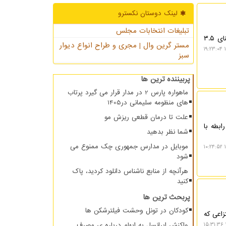
لینک دوستان نكسترو
تبلیغات انتخابات مجلس
به گزارش نکسترو، شرکت گوگل دیپ مایند مدلهای هوش مصنوعی جمینای۳.۶ فلش، ۳.۵ فلش لایت را در کنار جمینای ۳.۵
مستر گرین وال | مجری و طراح انواع دیوار
۱
سبز
پربیننده ترین ها
ماهواره پارس 2 در مدار قرار می گیرد پرتاب
های منظومه سلیمانی در1405
علت تا درمان قطعی ریزش مو
بطه با
شما نظر بدهید
موبایل در مدارس جمهوری چک ممنوع می
۱
شود
هرآنچه از منابع ناشناس دانلود کردید، پاک
کنید
پربحث ترین ها
کودکان در تونل وحشت فیلترشکن ها
تزاعی که
واکنش ایرانسل به ابهام درباره ی مصرف