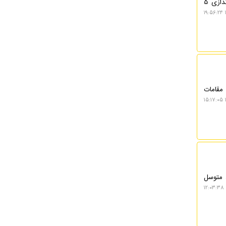
نکسترو: باتوجه به مشکلات موجود در چرخه ارزیابی امنیتی محصولات سایبری، مرکز مدیریت راهبردی افتا با راه اندازی 5
مقامات
 متوسل