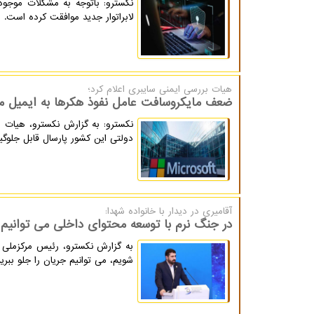
لابراتوار جدید موافقت کرده است.
هیات بررسی ایمنی سایبری اعلام كرد؛
ضعف مایکروسافت عامل نفوذ هکرها به ایمیل مق
نکسترو: به گزارش نکسترو، هیات 
دولتی این کشور پارسال قابل جلوگ
آقامیری در دیدار با خانواده شهدا:
در جنگ نرم با توسعه محتوای داخلی می توانیم 
به گزارش نکسترو، رئیس مرکزملی 
شویم، می توانیم جریان را جلو ببری