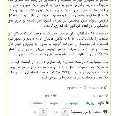
ماینینگ ، خرید وفروش ماینر و خرید و فروش بیت کوین ، اتریوم ،
پرفکت مانی ، وب مانی ، لایت کوین ، بیت کوین کش ، ریپل و حتی
خرید از سایتهای خارجی با ویزا و مسترکارت و یا پی پال دارند با تشکیل
گروهی پروژه های مختلفی در سراسر کشور اجرا کردیم و فارم های
مختلفی را در ابعاد گوناگون راه اندازی کردیم.
در خرداد ۹9 مشکلاتی برای صنعت ماینینگ به وجود آمد که فعالان این
صنعت را دلسرد کرد . اما ما به تلاش هایمان ادامه دادیم و مجوز فارم
استخرام ارز دیجیتال را دریافت کردیم و شروع به پذیرش ماینر های
مخاطبان ارز 724 از سراسر کشور کردیم. میزبانی ماینر و یا همان
هتلینگ ماینر با نظارت 24 ساعته و محیطی کاملا صنعتی و امن.
شما میتوانید درخواست مشاوره راه اندازی فارم را از قسمت ارتباط با
ما سایت به مجموعه ارسال کنید تا توسط متخصصان مجموعه بررسی
گردد. همچنین در سایت ارز724 میتوانید قیمت لحظه ای رمز ارزها
را
مشاهده و محاسبه درآمد ماینرها را بررسی کنید
23:33:44
1400/09/06
1439
/ 5
5.0
تگها:
رپورتاژ
,
دیجیتال
,
سایت
,
صنعت
مطلب را می پسندید؟
(0)
(1)