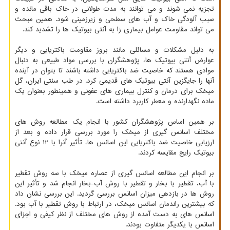
تجزیه نمی شوند و می توانند به مدت طولانی در خاک باقی مانده و
سبب آلودگی خاک و آب های سطحی و زیرزمینی شود. همین مبحث
می تواند مقاومت عوامل بیماری زا به آنتی بیوتیک ها را تشدید کند.
به دلیل مشکلات و مسائلی مانند بروز مقاومت باکتریایی و دیگر
عوارض آنتی بیوتیک ها، پژوهشگران با بررسی مواد طبیعی به دنبال
موادی هستند که خاصیت ضد باکتریایی داشته باشند تا بتوان در آینده
آنها را جایگزین آنتی بیوتیک های قدیمی کرد. در طب سنتی ایران، گل
میخک برای درمان و کنترل بیماری های عفونی و همینطور بعنوان یک
ماده نگهدارنده و معطر کاربرد داشته است.
بر همین اساس پژوهشگران کشور با انجام یک مطالعه روش های
مختلف اسانس گیری از میخک را مورد بررسی قرار داده و بعد از
ارزیابی خاصیت ضد باکتریایی این اسانس ها، تأثیر آنرا با 12 نوع آنتی
بیوتیک رایج مقایسه کردند.
بر انجام این مطالعه اسانس گیری از عصاره میخک با سه روش تقطیر
با آب، تقطیر با بخار و تقطیر با روش آب-بخار انجام شد و تأثیر این
روش ها در بازدهی میزان اسانس بررسی گردید. این بررسی نشان داد
که بیشترین راندمان اسانس میخک، در ارتباط با روش تقطیر با آب بود.
اسانس های به دست آمده از روش های مختلف از نظر کیفی و اجزای
اسانس با یکدیگر متفاوت بودند.