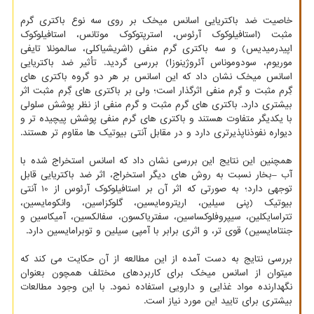
خاصیت ضد باکتریایی اسانس میخک بر روی سه نوع باکتری گرم
مثبت (استافیلوکوک آرئوس، استرپتوکوک موتانس، استافیلوکوک
اپیدرمیدیس) و سه باکتری گرم منفی (اشریشیاکلی، سالمونلا تایفی
موریوم، سودوموناس آئروژینوزا) بررسی گردید. تأثیر ضد باکتریایی
اسانس میخک نشان داد که این اسانس بر هر دو گروه باکتری های
گِرم مثبت و گِرم منفی اثرگذار است؛ ولی بر باکتری های گِرم مثبت اثر
بیشتری دارد. باکتری های گرم مثبت و گرم منفی از نظر پوشش سلولی
با یکدیگر متفاوت هستند و باکتری های گرم منفی پوشش پیچیده تر و
دیواره نفوذناپذیرتری دارد و در مقابل آنتی بیوتیک ها مقاوم تر هستند.
همچنین این نتایج این بررسی نشان داد که اسانس استخراج شده با
آب –بخار نسبت به روش های دیگر استخراج، اثر ضد باکتریایی قابل
توجهی دارد؛ به صورتی که اثر آن بر استافیلوکوک آرئوس از 10 آنتی
بیوتیک (پنی سیلین، اریترومایسین، گلوکزاسین، وانکومایسین،
تتراسایکلین، سیپروفلوکساسین، سفتریاکسون، سفالکسین، آمیکاسین و
جنتامایسین) قوی تر، و اثری برابر با آمپی سیلین و توبرامایسین دارد.
بررسی نتایج به دست آمده از این مطالعه از آن حکایت می کند که
میتوان از اسانس میخک برای کاربردهای مختلف همچون بعنوان
نگهدارنده مواد غذایی و دارویی استفاده نمود. با این وجود مطالعات
بیشتری برای تایید این مورد نیاز است.