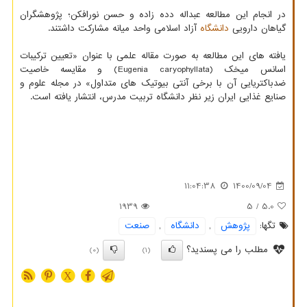
در انجام این مطالعه عبداله دده زاده و حسن نورافکن؛ پژوهشگران
گیاهان دارویی
دانشگاه
آزاد اسلامی واحد میانه مشارکت داشتند.
یافته های این مطالعه به صورت مقاله علمی با عنوان «تعیین ترکیبات
اسانس میخک (Eugenia caryophyllata) و مقایسه خاصیت
ضدباکتریایی آن با برخی آنتی بیوتیک های متداول» در مجله علوم و
صنایع غذایی ایران زیر نظر دانشگاه تربیت مدرس، انتشار یافته است.
11:04:38
1400/09/04
1939
/ 5
5.0
تگها:
پژوهش
,
دانشگاه
,
صنعت
مطلب را می پسندید؟
(0)
(1)
X