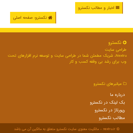
اخبار و مطالب نکسترو
نکسترو: صفحه اصلی
نكسترو
طراحی سایت
Nextru، شریک مطمئن شما در طراحی سایت و توسعه نرم افزارهای تحت
وب برای رشد بی وقفه کسب و کار
میانبرهای نكسترو
درباره ما
بک لینک در نكسترو
رپورتاژ در نكسترو
مطالب نكسترو
nextru.ir - مالکیت معنوی سایت نكسترو متعلق به مالکین آن می باشد