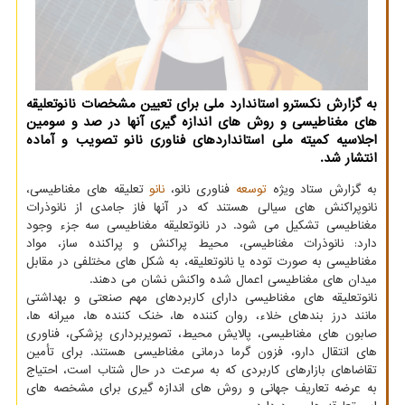
به گزارش نکسترو استاندارد ملی برای تعیین مشخصات نانوتعلیقه
های مغناطیسی و روش های اندازه گیری آنها در صد و سومین
اجلاسیه کمیته ملی استانداردهای فناوری نانو تصویب و آماده
انتشار شد.
به گزارش ستاد ویژه
توسعه
فناوری نانو،
نانو
تعلیقه های مغناطیسی،
نانوپراکنش های سیالی هستند که در آنها فاز جامدی از نانوذرات
مغناطیسی تشکیل می شود. در نانوتعلیقه مغناطیسی سه جزء وجود
دارد: نانوذرات مغناطیسی، محیط پراکنش و پراکنده ساز، مواد
مغناطیسی به صورت توده یا نانوتعلیقه، به شکل های مختلفی در مقابل
میدان های مغناطیسی اعمال شده واکنش نشان می دهند.
نانوتعلیقه های مغناطیسی دارای کاربردهای مهم صنعتی و بهداشتی
مانند درز بندهای خلاء، روان کننده ها، خنک کننده ها، میرانه ها،
صابون های مغناطیسی، پالایش محیط، تصویربرداری پزشکی، فناوری
های انتقال دارو، فزون گرما درمانی مغناطیسی هستند. برای تأمین
تقاضاهای بازارهای کاربردی که به سرعت در حال شتاب است، احتیاج
به عرضه تعاریف جهانی و روش های اندازه گیری برای مشخصه های