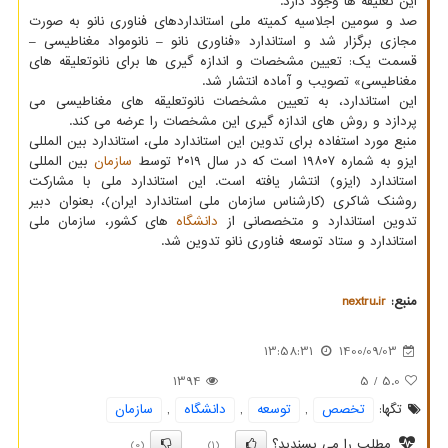
این تعلیقه ها وجود دارد.
صد و سومین اجلاسیه کمیته ملی استانداردهای فناوری نانو به صورت
مجازی برگزار شد و استاندارد «فناوری نانو – نانومواد مغناطیسی –
قسمت یک: تعیین مشخصات و اندازه گیری ها برای نانوتعلیقه های
مغناطیسی» تصویب و آماده انتشار شد.
این استاندارد، به تعیین مشخصات نانوتعلیقه های مغناطیسی می
پردازد و روش های اندازه گیری این مشخصات را عرضه می کند.
منبع مورد استفاده برای تدوین این استاندارد ملی، استاندارد بین المللی
ایزو به شماره ۱۹۸۰۷ است که در سال ۲۰۱۹ توسط
سازمان
بین المللی
استاندارد (ایزو) انتشار یافته است. این استاندارد ملی با مشارکت
روشنک شاکری (کارشناس سازمان ملی استاندارد ایران)، بعنوان دبیر
تدوین استاندارد و متخصصانی از
دانشگاه
های کشور، سازمان ملی
استاندارد و ستاد توسعه فناوری نانو تدوین شد.
منبع:
nextru.ir
13:58:31
1400/09/03
1394
/ 5
5.0
تگها:
تخصص
,
توسعه
,
دانشگاه
,
سازمان
مطلب را می پسندید؟
(0)
(1)