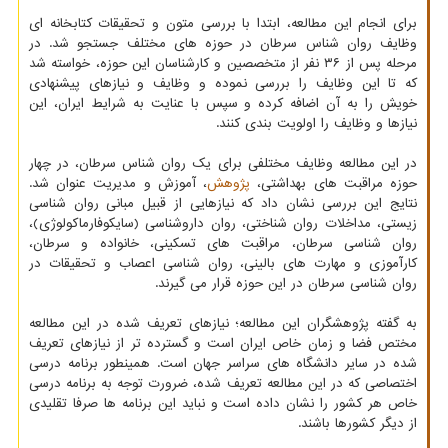
برای انجام این مطالعه، ابتدا با بررسی متون و تحقیقات کتابخانه ای
وظایف روان شناس سرطان در حوزه های مختلف جستجو شد. در
مرحله پس از ۳۶ نفر از متخصصین و کارشناسان این حوزه، خواسته شد
که تا این وظایف را بررسی نموده و وظایف و نیازهای پیشنهادی
خویش را به آن اضافه کرده و سپس با عنایت به شرایط ایران، این
نیازها و وظایف را اولویت بندی کنند.
در این مطالعه وظایف مختلفی برای یک روان شناس سرطان، در چهار
حوزه مراقبت های بهداشتی،
پژوهش
، آموزش و مدیریت عنوان شد.
نتایج این بررسی نشان داد که نیازهایی از قبیل مبانی روان شناسی
زیستی، مداخلات روان شناختی، روان داروشناسی (سایکوفارماکولوژی)،
روان شناسی سرطان، مراقبت های تسکینی، خانواده و سرطان،
کارآموزی و مهارت های بالینی، روان شناسی اعصاب و تحقیقات در
روان شناسی سرطان در این حوزه قرار می گیرند.
به گفته پژوهشگران این مطالعه؛ نیازهای تعریف شده در این مطالعه
مختص فضا و زمان خاص ایران است و گسترده تر از نیازهای تعریف
شده در سایر دانشگاه های سراسر جهان است. همینطور برنامه درسی
اختصاصی که در این مطالعه تعریف شده، ضرورت توجه به برنامه درسی
خاص هر کشور را نشان داده است و نباید این برنامه ها صرفا تقلیدی
از دیگر کشورها باشند.