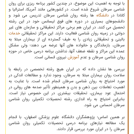
با توجه به اهمیت این موضوع، در چندین کشور برنامه ریزی برای روان
شناسی سرطان شروع شده است. در کشورهایی مانند آمریکا، استرالیا و
کانادا در
دانشگاه
ها رشته روان شناسی سرطان تدریس می شود و
دانشجوهای بسیاری در دوره های فوق لیسانس خود در این رشته
تحصیل می کنند. در ایران هم برخی مراکز تحقیقاتی و سازمان های غیر
دولتی در زمینه روان شناسی فعالیت دارند. این مراکز تحقیقاتی
خدمات
بالینی و تحقیقاتی زیادی را به طیف گسترده ای از بیماران مبتلا به
سرطان، بازماندگان و خانواده های آنها عرضه می دهند؛ ولی مشکل
عمده این مراکز و نقطه ضعف آنها، نداشتن برنامه درسی خاص در حوزه
روان شناسی سرطان و عدم
آموزش
نیروی انسانی است.
بررسی ها نشان داده که در ایران هیچ رشته تخصصی در رابطه با
سلامت روان بیماران مبتلا به سرطان، وجود ندارد و مطالعات اندکی در
مورد احتیاج به روان شناسی سرطان انجام شده است. با عنایت به
اهمیت تعاملات بین ذهن و بدن و همینطور تأثیر صدمه های روانی در
احتمال عود بیماری، تحقیقات بیشتری در این خصوص نیاز است.
بنابراین احتیاج به راه اندازی رشته تحصیلات تکمیلی روان شناسی
سرطان احساس می شود.
بر همین اساس؛ پژوهشگران دانشگاه علوم پزشکی اصفهان، با انجام
یک مطالعه نیازهای برنامه درسی تحصیلات تکمیلی روان شناسی
سرطان را در ایران مورد بررسی قرار دادند.