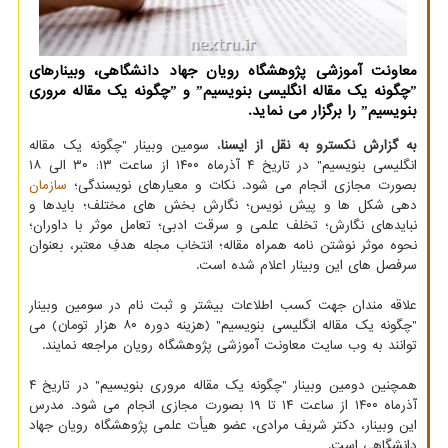
معاونت آموزشی پژوهشگاه رویان جهاد دانشگاهی، وبینارهای
ˮچگونه یک مقاله انگلیسی بنویسیمˮ و ˮچگونه یک مقاله مروری
بنویسیمˮ را برگزار می نماید.
به گزارش نکسترو به نقل از ایسنا
، سومین وبینار "چگونه یک مقاله
انگلیسی بنویسیم" در تاریخ ۴ آذرماه ۱۴۰۰ از ساعت ۱۳: ۳۰ الی ۱۸
بصورت مجازی انجام می شود. نکات و معیارهای نویسندگی؛
سازمان
دهی شکل ها و پیش نویس؛ نگارش بخش های مختلف؛ بایدها و
نبایدهای نگارش؛ تخلف علمی و سرقت ادبی؛ تعامل موثر با داوران؛
نحوه موثر نوشتن نامه همراه مقاله؛ انتخاب مجله هدفِ معتبر، بعنوان
سرفصل های این وبینار اعلام شده است.
علاقه مندان جهت کسب اطلاعات بیشتر و ثبت نام در سومین وبینار
"چگونه یک مقاله انگلیسی بنویسیم" (هزینه دوره ۸۰ هزار تومان) می
توانند به وب سایت معاونت آموزشی پژوهشگاه رویان مراجعه نمایند.
همچنین دومین وبینار "چگونه یک مقاله مروری بنویسیم" در تاریخ ۴
آذرماه ۱۴۰۰ از ساعت ۱۴ تا ۱۹ بصورت مجازی انجام می شود. مدرس
این وبینار، دکتر شریف مرادی، عضو هیأت علمی پژوهشگاه رویان جهاد
دانشگاهی است.