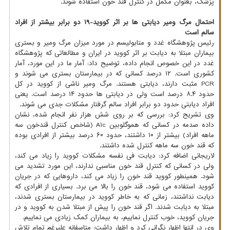
پزشک، بعنوان مکمل در کنترل قند خون استفاده شوند.
احتمال مرگ ومیر دیابتی ها بر اثر کووید-۱۹ دو برابر بیشتر از افراد
سالم است
رئیس پژوهشگاه غدد و متابولیسم در مورد میزان مرگ ومیر و بستری
بیماران مبتلا به دیابت بر اثر کووید در ایران و مطالعاتی که پژوهشگاه
غدد در این خصوص انجام داده، توضیح داد: آمار ما در این مورد، آمار
کشوری است. ۱۲ درصد کسانی که در بیمارستان بستری می شوند و
PCR مثبت دارند، دیابتی هستند. مرگ ومیر ناشی از کووید در کل
حدود ۸.۴ درصد است ولی در دیابتی ها حدود ۱۴ درصد است. یعنی
افراد دیابتی حدود دو برابر افراد سالم گرفتار مشکلات جدی می شوند.
وی تشریح کرد: بررسی که بر روی شش هزار نفر انجام شده، نشان
داده صدمه در کسانی که هموگلوبین A۱c (شاخص کنترل قندخون سه
ماهه افراد) بیشتر از ۱۰ داشتند، حدود ۶۰ درصد بیشتر از افرادی بوده
که قند خون سه ماهه کنترل شده داشتند.
لاریجانی اضافه کرد: دیابت فی نفسه مشکلات کووید را زیاد می کند،
ولی در کسانی که کنترل قند خون مناسبی ندارند، این مورد تشدید می
شود. همینطور کووید قند خون را زیاد می کند، داروهایی که در جریان
کووید استفاده می شود، قند خون را بالا می برد. بسیاری از افرادی که
دیابت نداشتند، زمانی که به خاطر کووید در بیمارستان بستری شدند،
مبتلا به دیابت شدند. اگر قند خون را پیش از مبتلا شدن به کووید و در
جریان کووید، خوب کنترل نماییم، به بیماران کمک زیادی می نماییم.
وی در انتها اظهار نگرانی کرد و اظهار داشت: متاسفانه علیرغم تمام تلاش