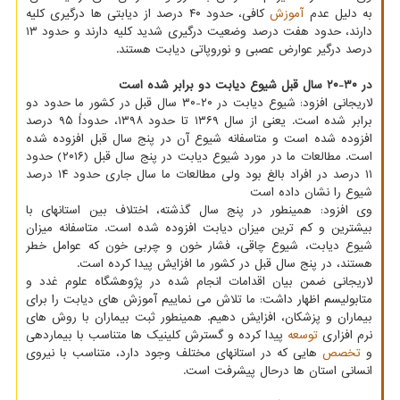
به دلیل عدم
آموزش
کافی، حدود ۴۰ درصد از دیابتی ها درگیری کلیه
دارند، حدود هفت درصد وضعیت درگیری شدید کلیه دارند و حدود ۱۳
درصد درگیر عوارض عصبی و نوروپاتی دیابت هستند.
در ۳۰-۲۰ سال قبل شیوع دیابت دو برابر شده است
لاریجانی افزود: شیوع دیابت در ۲۰-۳۰ سال قبل در کشور ما حدود دو
برابر شده است. یعنی از سال ۱۳۶۹ تا حدود ۱۳۹۸، حدوداً ۹۵ درصد
افزوده شده است و متاسفانه شیوع آن در پنج سال قبل افزوده شده
است. مطالعات ما در مورد شیوع دیابت در پنج سال قبل (۲۰۱۶) حدود
۱۱ درصد در افراد بالغ بود ولی مطالعات ما سال جاری حدود ۱۴ درصد
شیوع را نشان داده است
وی افزود: همینطور در پنج سال گذشته، اختلاف بین استانهای با
بیشترین و کم ترین میزان دیابت افزوده شده است. متاسفانه میزان
شیوع دیابت، شیوع چاقی، فشار خون و چربی خون که عوامل خطر
هستند، در پنج سال قبل در کشور ما افزایش پیدا کرده است.
لاریجانی ضمن بیان اقدامات انجام شده در پژوهشگاه علوم غدد و
متابولیسم اظهار داشت: ما تلاش می نماییم آموزش های دیابت را برای
بیماران و پزشکان، افزایش دهیم. همینطور ثبت بیماران با روش های
نرم افزاری
توسعه
پیدا کرده و گسترش کلینیک ها متناسب با بیماردهی
و
تخصص
هایی که در استانهای مختلف وجود دارد، متناسب با نیروی
انسانی استان ها درحال پیشرفت است.