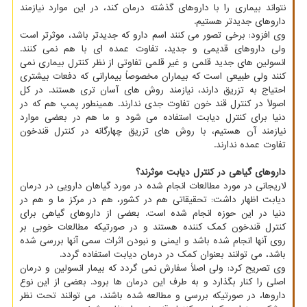
نتواند بیماری را با داروهای گذشته درمان کند، در این موارد نیازمند
داروهای جدیدتر هستیم.
وی افزود: برخی تصور می کنند اسم دارو که جدیدتر باشد، موثرتر است
ولی داروهای قدیمی و جدید، تفاوت عمده ای با هم نمی کنند.
انسولین های جدید قلمی و غیر قلمی تفاوتی از نظر کنترل بیماری نمی
کنند ولی طبیعی است که بیماران مخصوصاً بیمارانی که دفعات بیشتری
احتیاج به تزریق دارند، نیازمند روش های آسان تری هستند. در کل
اصولاً در کنترل قند خون تفاوت جدی ندارند. همینطور پمپ هم که در
دنیا برای کنترل دیابت استفاده می شود و ما هم در بعضی موارد
نیازمند آن هستیم، با روش های تزریق چهارگانه در کنترل قندخون
تفاوت عمده ندارند.
داروهای گیاهی در کنترل دیابت موثرند؟
لاریجانی در مورد مطالعات انجام شده در مورد گیاهان دارویی در درمان
دیابت اظهار داشت: تحقیقاتی هم در کشور، هم در مرکز ما و هم در
دنیا در این حوزه انجام شده است. بعضی از داروهای گیاهی برای
کنترل قندخون کمک کننده هستند و در صورتیکه مطالعات خوبی بر
روی آنها انجام شده باشد و ایمنی و نبودن اثرات سمی آنها بررسی شده
باشد، می توانند بعنوان کمک در درمان دیابت استفاده گردد.
وی تصریح کرد: ولی اصلاً سفارش نمی گردد که بیمار انسولین و درمان
اصلی را کنار بگذارد و به طرف این درمان ها برود. بعضی از این نوع
داروها، در صورتیکه بررسی و مطالعه شده باشند، می توانند تحت نظر