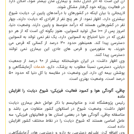
آن این است که اگر کنترل نکنند و بیماری شان بیشتر شود، امکان دارد
در فعالیت روزانه خود گرفتار مشکل شوند.
لاریجانی با بیان اینکه در کشورهای با درآمدهای پایین تر، دیابت شیوع
بیشتری دارد، اظهار نمود: از هر پنج نفر از افرادی که دیابت دارند، چهار
نفر در کشورهایی هستند که درآمد متوسط و پایین دارند. وضعیت دنیا،
امروز پس از ۱۰۰ سال تولید انسولین، هنوز بگونه ای است که از هر دو
نفری که در دنیا احتیاج به انسولین دارد، یک نفر نمی تواند به انسولین
دسترسی پیدا کند. همینطور حدود ۳۰ درصد از کسانی که قرص می
خورند، به متفورمین و قرص های عادی این بیماری نمی توانند
دسترسی پیدا کنند.
وی اظهار داشت: در ایران خوشبختانه بیشتر از ۹۰ درصد از جمعیت
دیابتی، دسترسی نسبتاً مطلوب به پزشک، دارو،
خدمات
آزمایشگاهی و
پوشش بیمه ای دارد. این وضعیت در مقایسه با کل دنیا که حدود ۵۰
درصد است، وضعیت بهتری است.
چاقی، آلودگی هوا و کمبود فعالیت فیزیکی؛ شیوع دیابت را افزایش
داده
رئیس پژوهشگاه غدد و متابولیسم با ذکر عوامل خطر بیماری دیابت
اظهار داشت: وضعیت شیوع در استانهای کشور متفاوت می باشد و
متاسفانه چاقی، آلودگی هوا در بعضی استان ها و فعالیتهای فیزیکی؛ سه
عامل اساسی هستند که شیوع دیابت را در نقاط مختلف کشور افزایش
داده است.
وی اضافه کرد: علیرغم دسترسی به دارو و دسترسی های آزمایشگاهی،