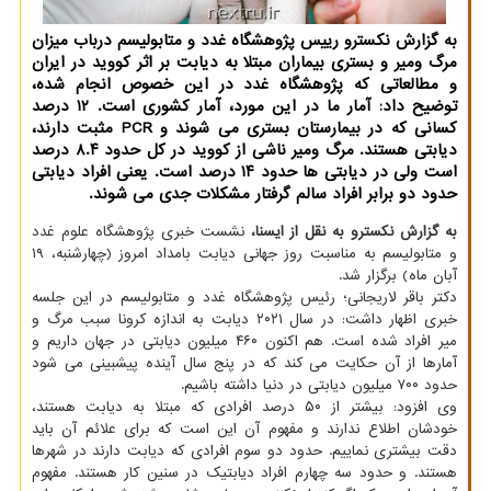
به گزارش نکسترو رییس پژوهشگاه غدد و متابولیسم درباب میزان
مرگ ومیر و بستری بیماران مبتلا به دیابت بر اثر کووید در ایران
و مطالعاتی که پژوهشگاه غدد در این خصوص انجام شده،
توضیح داد: آمار ما در این مورد، آمار کشوری است. ۱۲ درصد
کسانی که در بیمارستان بستری می شوند و PCR مثبت دارند،
دیابتی هستند. مرگ ومیر ناشی از کووید در کل حدود ۸.۴ درصد
است ولی در دیابتی ها حدود ۱۴ درصد است. یعنی افراد دیابتی
حدود دو برابر افراد سالم گرفتار مشکلات جدی می شوند.
به گزارش نکسترو به نقل از ایسنا،
نشست خبری پژوهشگاه علوم غدد
و متابولیسم به مناسبت روز جهانی دیابت بامداد امروز (چهارشنبه، ۱۹
آبان ماه) برگزار شد.
دکتر باقر لاریجانی؛ رئیس پژوهشگاه غدد و متابولیسم در این جلسه
خبری اظهار داشت: در سال ۲۰۲۱ دیابت به اندازه کرونا سبب مرگ و
میر افراد شده است. هم اکنون ۴۶۰ میلیون دیابتی در جهان داریم و
آمارها از آن حکایت می کند که در پنج سال آینده پیشبینی می شود
حدود ۷۰۰ میلیون دیابتی در دنیا داشته باشیم.
وی افزود: بیشتر از ۵۰ درصد افرادی که مبتلا به دیابت هستند،
خودشان اطلاع ندارند و مفهوم آن این است که برای علائم آن باید
دقت بیشتری نماییم. حدود دو سوم افرادی که دیابت دارند در شهرها
هستند. و حدود سه چهارم افراد دیابتیک در سنین کار هستند. مفهوم