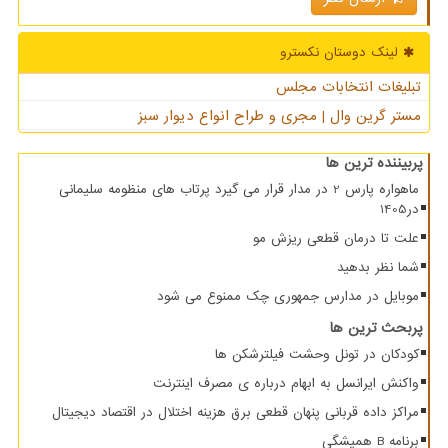
لینک دوستان نكسترو
تبلیغات انتخابات مجلس
مستر گرین وال | مجری و طراح انواع دیوار سبز
پربیننده ترین ها
ماهواره پارس 2 در مدار قرار می گیرد پرتاب های منظومه سلیمانی
در1405
علت تا درمان قطعی ریزش مو
شما نظر بدهید
موبایل در مدارس جمهوری چک ممنوع می شود
پربحث ترین ها
کودکان در تونل وحشت فیلترشکن ها
واکنش ایرانسل به ابهام درباره ی مصرف اینترنت
مراکز داده قربانی پنهان قطعی برق هزینه اختلال در اقتصاد دیجیتال
برنامه B همیشگی