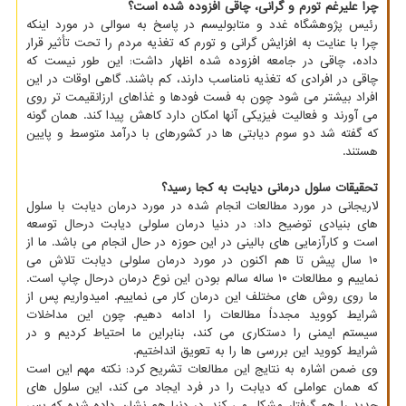
چرا علیرغم تورم و گرانی، چاقی افزوده شده است؟
رئیس پژوهشگاه غدد و متابولیسم در پاسخ به سوالی در مورد اینکه
چرا با عنایت به افزایش گرانی و تورم که تغذیه مردم را تحت تأثیر قرار
داده، چاقی در جامعه افزوده شده اظهار داشت: این طور نیست که
چاقی در افرادی که تغذیه نامناسب دارند، کم باشند. گاهی اوقات در این
افراد بیشتر می شود چون به فست فودها و غذاهای ارزانقیمت تر روی
می آورند و فعالیت فیزیکی آنها امکان دارد کاهش پیدا کند. همان گونه
که گفته شد دو سوم دیابتی ها در کشورهای با درآمد متوسط و پایین
هستند.
تحقیقات سلول درمانی دیابت به کجا رسید؟
لاریجانی در مورد مطالعات انجام شده در مورد درمان دیابت با سلول
های بنیادی توضیح داد: در دنیا درمان سلولی دیابت درحال توسعه
است و کارآزمایی های بالینی در این حوزه در حال انجام می باشد. ما از
۱۰ سال پیش تا هم اکنون در مورد درمان سلولی دیابت تلاش می
نماییم و مطالعات ۱۰ ساله سالم بودن این نوع درمان درحال چاپ است.
ما روی روش های مختلف این درمان کار می نماییم. امیدواریم پس از
شرایط کووید مجدداً مطالعات را ادامه دهیم. چون این مداخلات
سیستم ایمنی را دستکاری می کند، بنابراین ما احتیاط کردیم و در
شرایط کووید این بررسی ها را به تعویق انداختیم.
وی ضمن اشاره به نتایج این مطالعات تشریح کرد: نکته مهم این است
که همان عواملی که دیابت را در فرد ایجاد می کند، این سلول های
جدید را هم گرفتار مشکل می کند. در دنیا هم نشان داده شده که پس