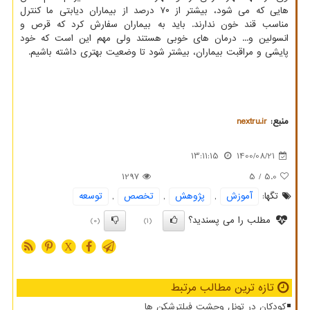
هایی که می شود، بیشتر از ۷۰ درصد از بیماران دیابتی ما کنترل
مناسب قند خون ندارند. باید به بیماران سفارش کرد که قرص و
انسولین و... درمان های خوبی هستند ولی مهم این است که خود
پایشی و مراقبت بیماران، بیشتر شود تا وضعیت بهتری داشته باشیم.
منبع:
nextru.ir
13:11:15
1400/08/21
1297
/ 5
5.0
تگها:
آموزش
,
پژوهش
,
تخصص
,
توسعه
مطلب را می پسندید؟
(0)
(1)
X
تازه ترین مطالب مرتبط
کودکان در تونل وحشت فیلترشکن ها