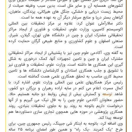
کشورهای همسایه آن و سایر ملل است. بدین سبب وظیفه صیانت از
محیط زیست دریایی و خشکی، جنگل های هیرکانی، پرندگان، ماهیان،
گیاهان بستر دریا و منابع سرشار دیگر آن به عهده همه ما است.
دکتر سالارآملی عنوان کرد: علاوه بر مرکز تحقیقات بین المللی
اکوسیستم کاسپین، وزارت علوم، تحقیقات و فناوری از ایجاد مراکز
تحقیقاتی مشترک ایران و چین در دانشگاه های تهران، گیلان، شیراز،
صنعتی اصفهان و علوم کشاورزی و منابع طبیعی گرگان حمایت کرده
است.
به گفته وی، آکادمی علوم چین نیز با پشتیبانی از ایجاد مراکز تحقیقاتی
مشترک ایران و چین و تامین تجهیزات آنها، کمک درخوری به شکل
گیری این همکاری ها داشته است. وزارت علوم، تحقیقات و فناوری نیز
با تشویق و جلب همکاری استادان و کارشناسان دانشگاه ها و تامین
محیط کاری مناسب به تحقق همکاری علمی همت گماشته است.
رئیس مرکز همکاریهای علمی بین المللی وزارت علوم، اشاره کرد: با
کمال مسرت اعلام می کنم در سایه اراده رهبران و بزرگان دو کشور،
شاهد
توسعه
و گسترش بیش از پیش روابط دو جانبه هستیم. حالا،
حضور معاونان آکادمی علوم چین را به فال نیک می گیریم و از آنها
درخواست داریم باتوجه به روند رو به جلوی تحقیقات بنیادی، روند
همکاری پژوهشی در حوزه هایی همچون تجاری سازی دستاوردها هم
توسعه پیدا کند.
وی اضافه کرد: باتوجه به ابتکار شی جیپنگ، رئیس جمهوری چین، برای
طرح "یک کمربند -یک راه" و همین طور امضای برنامه ۲۵ ساله