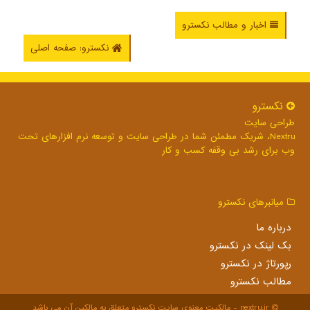
اخبار و مطالب نکسترو
نکسترو: صفحه اصلی
نكسترو
طراحی سایت
Nextru، شریک مطمئن شما در طراحی سایت و توسعه نرم افزارهای تحت
وب برای رشد بی وقفه کسب و کار
میانبرهای نكسترو
درباره ما
بک لینک در نكسترو
رپورتاژ در نكسترو
مطالب نكسترو
nextru.ir - مالکیت معنوی سایت نكسترو متعلق به مالکین آن می باشد