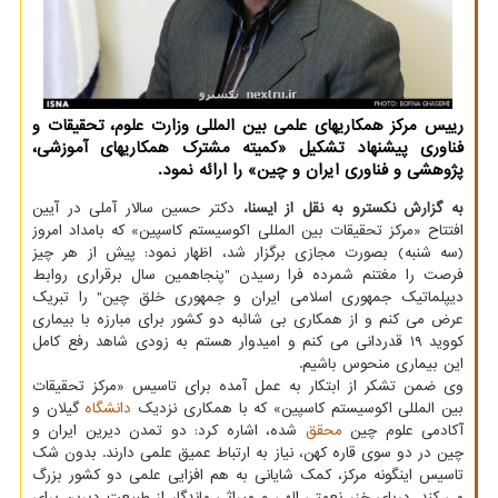
رییس مرکز همکاریهای علمی بین المللی وزارت علوم، تحقیقات و
فناوری پیشنهاد تشکیل «کمیته مشترک همکاریهای آموزشی،
پژوهشی و فناوری ایران و چین» را ارائه نمود.
به گزارش نکسترو به نقل از ایسنا،
دکتر حسین سالار آملی در آیین
افتتاح «مرکز تحقیقات بین المللی اکوسیستم کاسپین» که بامداد امروز
(سه شنبه) بصورت مجازی برگزار شد، اظهار نمود: پیش از هر چیز
فرصت را مغتنم شمرده فرا رسیدن "پنجاهمین سال برقراری روابط
دیپلماتیک جمهوری اسلامی ایران و جمهوری خلق چین" را تبریک
عرض می کنم و از همکاری بی شائبه دو کشور برای مبارزه با بیماری
کووید ۱۹ قدردانی می کنم و امیدوار هستم به زودی شاهد رفع کامل
این بیماری منحوس باشیم.
وی ضمن تشکر از ابتکار به عمل آمده برای تاسیس «مرکز تحقیقات
بین المللی اکوسیستم کاسپین» که با همکاری نزدیک
دانشگاه
گیلان و
آکادمی علوم چین
محقق
شده، اشاره کرد: دو تمدن دیرین ایران و
چین در دو سوی قاره کهن، نیاز به ارتباط عمیق علمی دارند. بدون شک
تاسیس اینگونه مرکز، کمک شایانی به هم افزایی علمی دو کشور بزرگ
می کند. دریای خزر نعمتی الهی و میراثی ماندگار از طبیعت دیرین برای