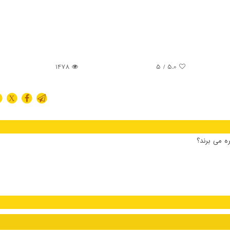
1478
/ 5
5.0
X
ه می برند؟