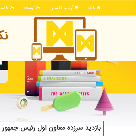
خانه
آرشیو نكسترو
توسعه
خدما
نك
بازدید سرزده معاون اول رئیس جمهور از