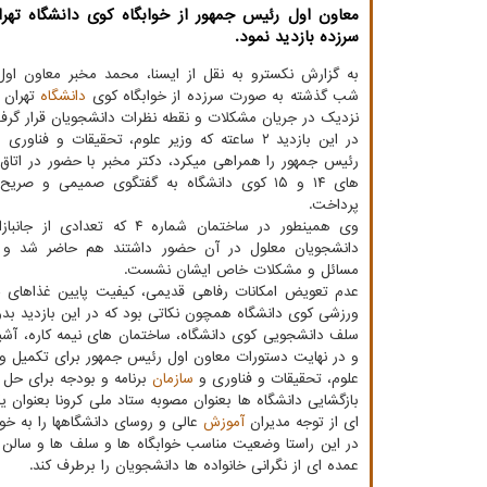
معاون اول رئیس جمهور از خوابگاه کوی دانشگاه تهر
سرزده بازدید نمود.
به گزارش نکسترو به نقل از ایسنا، محمد مخبر معاون او
شب گذشته به صورت سرزده از خوابگاه کوی
دانشگاه
تهران ب
نزدیک در جریان مشکلات و نقطه نظرات دانشجویان قرار گرف
در این بازدید ۲ ساعته که وزیر علوم، تحقیقات و فنا
رئیس جمهور را همراهی میکرد، دکتر مخبر با حضور در اتا
های ۱۴ و ۱۵ کوی دانشگاه به گفتگوی صمیمی و صری
پرداخت.
وی همینطور در ساختمان شماره ۴ که تعدادی
دانشجویان معلول در آن حضور داشتند هم حاضر شد و 
مسائل و مشکلات خاص ایشان نشست.
عدم تعویض امکانات رفاهی قدیمی، کیفیت پایین غذاهای خو
ورزشی کوی دانشگاه همچون نکاتی بود که در این بازدید بد
سلف دانشجویی کوی دانشگاه، ساختمان های نیمه کاره، آشپ
و در نهایت دستورات معاون اول رئیس جمهور برای تکمیل و
علوم، تحقیقات و فناوری و
سازمان
برنامه و بودجه برای حل م
بازگشایی دانشگاه ها بعنوان مصوبه ستاد ملی کرونا بعنوان 
ای از توجه مدیران
آموزش
عالی و روسای دانشگاهها را به خ
در این راستا وضعیت مناسب خوابگاه ها و سلف ها و سالن
عمده ای از نگرانی خانواده ها دانشجویان را برطرف کند.