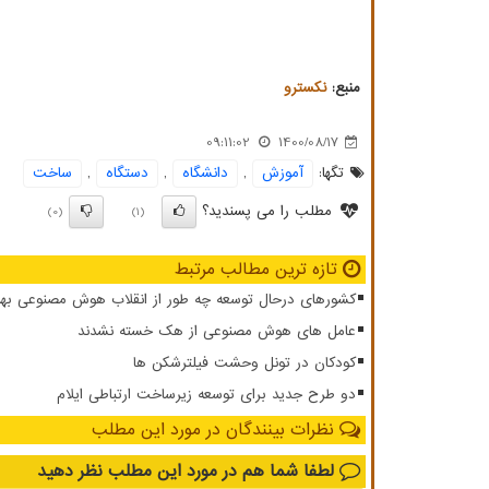
منبع:
نكسترو
09:11:02
1400/08/17
تگها:
آموزش
,
دانشگاه
,
دستگاه
,
ساخت
مطلب را می پسندید؟
(0)
(1)
تازه ترین مطالب مرتبط
کشورهای درحال توسعه چه طور از انقلاب هوش مصنوعی بهر
عامل های هوش مصنوعی از هک خسته نشدند
کودکان در تونل وحشت فیلترشکن ها
دو طرح جدید برای توسعه زیرساخت ارتباطی ایلام
نظرات بینندگان در مورد این مطلب
لطفا شما هم
در مورد این مطلب
نظر دهید