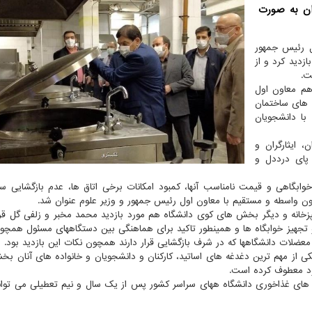
ان به صورت
ل رئیس جمهور
ازدید کرد و از
ت.
وری هم معاون اول
ق های ساختمان
ح با دانشجویان
 از جانبازان، ایثارگران و
پای درددل و
ابگاهی و قیمت نامناسب آنها، کمبود امکانات برخی اتاق ها، عدم بازگشایی س
ون واسطه و مستقیم با معاون اول رئیس جمهور و وزیر علوم عنوان شد.
زخانه و دیگر بخش های کوی دانشگاه هم مورد بازدید محمد مخبر و زلفی گل قر
 تجهیز خوابگاه ها و همینطور تاکید برای هماهنگی بین دستگاههای مسئول همچو
عضلات دانشگاهها که در شرف بازگشایی قرار دارند همچون نکات این بازدید بود.
یکی از مهم ترین دغدغه های اساتید، کارکنان و دانشجویان و خانواده های آنان ب
ود معطوف کرده است.
 های غذاخوری دانشگاه ههای سراسر کشور پس از یک سال و نیم تعطیلی می تو