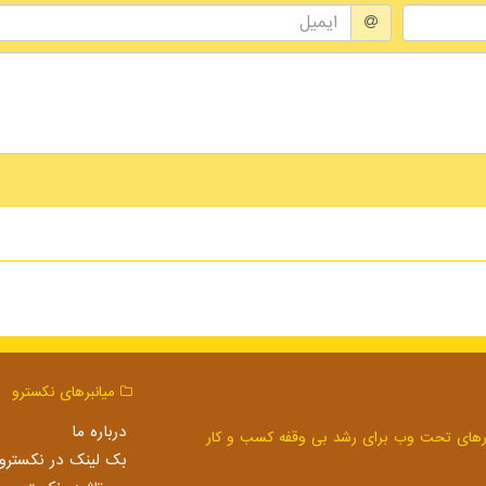
میانبرهای نكسترو
درباره ما
بک لینک در نكسترو