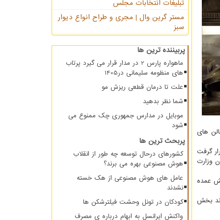
تبلیغات انتخابات مجلس
مستر گرین وال | مجری و طراح انواع دیوار
سبز
پربیننده ترین ها
ماهواره پارس 2 در مدار قرار می گیرد پرتاب
های منظومه سلیمانی در1405
علت تا درمان قطعی ریزش مو
شما نظر بدهید
موبایل در مدارس جمهوری چک ممنوع می
شود
الن های
پربحث ترین ها
ار گرفت
کشورهای درحال توسعه چه طور از انقلاب
ن وزارت
هوش مصنوعی بهره می برند؟
عامل های هوش مصنوعی از هک خسته
خش عمده
نشدند
اند بخش
کودکان در تونل وحشت فیلترشکن ها
واکنش ایرانسل به ابهام درباره ی مصرف