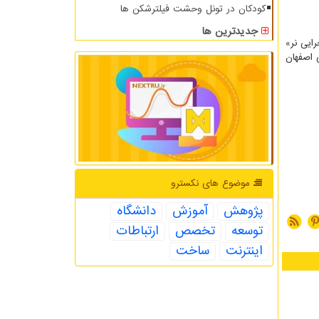
کودکان در تونل وحشت فیلترشکن ها
جدیدترین ها
ایی نر»
 اصفهان
موضوع های نكسترو
پژوهش
آموزش
دانشگاه
توسعه
تخصص
ارتباطات
اینترنت
ساخت