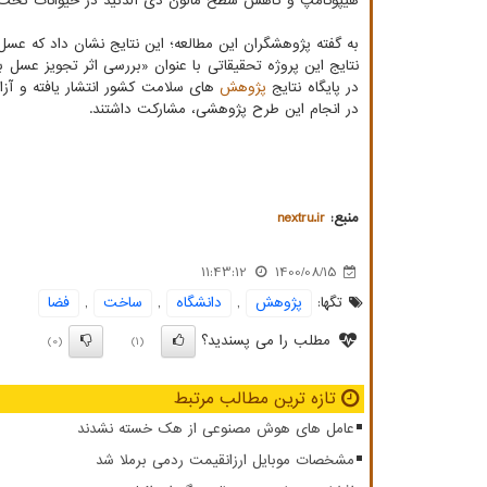
هیپوکامپ و کاهش سطح مالون دی آلدئید در حیوانات تحت 
به گفته پژوهشگران این مطالعه؛ این نتایج نشان داد که ع
نتایج این پروژه تحقیقاتی با عنوان «بررسی اثر تجویز عس
در پایگاه نتایج
پژوهش
های سلامت کشور انتشار یافته و آزا
در انجام این طرح پژوهشی، مشارکت داشتند.
منبع:
nextru.ir
11:43:12
1400/08/15
تگها:
پژوهش
,
دانشگاه
,
ساخت
,
فضا
مطلب را می پسندید؟
(0)
(1)
تازه ترین مطالب مرتبط
عامل های هوش مصنوعی از هک خسته نشدند
مشخصات موبایل ارزانقیمت ردمی برملا شد