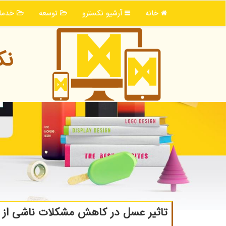
خانه
آرشیو نكسترو
توسعه
خدما
نك
تاثیر عسل در کاهش مشکلات ناشی از