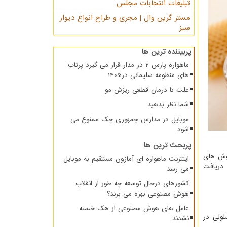
تبلیغات انتخابات مجلس
مستر گرین وال | مجری و طراح انواع دیوار
سبز
پربیننده ترین ها
ماهواره پارس 2 در مدار قرار می گیرد پرتاب
های منظومه سلیمانی در1405
علت تا درمان قطعی ریزش مو
شما نظر بدهید
موبایل در مدارس جمهوری چک ممنوع می
شود
پربحث ترین ها
موش های
اینترنت ماهواره ای آمازون مستقیم به موبایل
وزانه دریافت
می رسد
کشورهای درحال توسعه چه طور از انقلاب
هوش مصنوعی بهره می برند؟
عامل های هوش مصنوعی از هک خسته
ولی در
نشدند