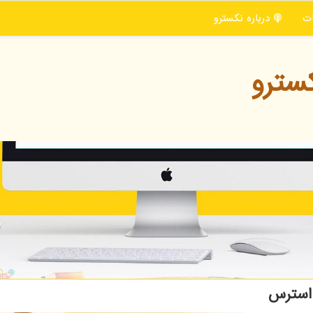
ت
درباره نكسترو
سترو
 استرس