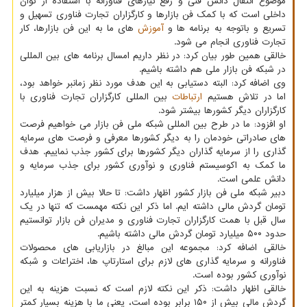
موضوع انتقال دانش فنی و رفع نیازهای فناورانه با استفاده از توان
داخلی است که با کمک فن بازارها و کارگزاران تجارت فناوری تسهیل و
تسریع و باتوجه به برنامه ها و
آموزش
های ما به این فن بازارها، کار
تجارت فناوری انجام می شود.
خالقی همین طور بیان کرد: در نظر داریم امسال برنامه های بین المللی
در شبکه فن بازار ملی هم داشته باشیم.
وی اضافه کرد: البته دستیابی به این هدف مورد نظر زمانبر خواهد بود،
اما در تلاش هستیم
ارتباطات
بین المللی کارگزاران تجارت فناوری با
کارگزاران دیگر کشورها بیشتر شود.
او افزود: ما در طرح بین المللی شبکه ملی فن بازار می خواهیم فرصت
های صادراتی خودمان را به دیگر کشورها معرفی و فرصت های سرمایه
گذاری را از سرمایه گذاران دیگر کشورها برای کشور جذب نماییم. هدف
ما کمک به اکوسیستم فناوری و نوآوری کشور برای جذب سرمایه و
دانش علمی است.
دبیر شبکه ملی فن بازار کشور اظهار داشت: تا حالا بیش از هزار میلیارد
تومان گردش مالی داشته ایم. اما ذکر این نکته مهمست که تنها در یک
سال قبل با همت کارگزاران تجارت فناوری و مدیران فن بازار توانستیم
حدود ۵۰۰ میلیارد تومان گردش مالی داشته باشیم.
خالقی اضافه کرد: مجموعه این مبالغ در بازاریابی های محصولات
فناورانه و سرمایه گذاری های لازم برای استارتاپ ها، اختراعات و شبکه
نوآوری کشور بوده است.
خالقی اظهار داشت: ذکر این نکته لازم است که نسبت هزینه به این
گردش مالی بیش از ۱۵۰ برابر بوده است، یعنی ما با هزینه بسیار کمتر