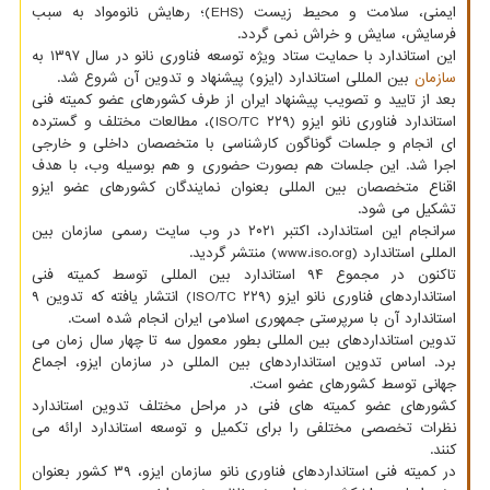
ایمنی، سلامت و محیط زیست (EHS)؛ رهایش نانومواد به سبب
فرسایش، سایش و خراش نمی گردد.
این استاندارد با حمایت ستاد ویژه توسعه فناوری نانو در سال ۱۳۹۷ به
سازمان
بین المللی استاندارد (ایزو) پیشنهاد و تدوین آن شروع شد.
بعد از تایید و تصویب پیشنهاد ایران از طرف کشورهای عضو کمیته فنی
استاندارد فناوری نانو ایزو (ISO/TC ۲۲۹)، مطالعات مختلف و گسترده
ای انجام و جلسات گوناگون کارشناسی با متخصصان داخلی و خارجی
اجرا شد. این جلسات هم بصورت حضوری و هم بوسیله وب، با هدف
اقناع متخصصان بین المللی بعنوان نمایندگان کشورهای عضو ایزو
تشکیل می شود.
سرانجام این استاندارد، اکتبر ۲۰۲۱ در وب سایت رسمی سازمان بین
المللی استاندارد (www.iso.org) منتشر گردید.
تاکنون در مجموع ۹۴ استاندارد بین المللی توسط کمیته فنی
استانداردهای فناوری نانو ایزو (ISO/TC ۲۲۹) انتشار یافته که تدوین ۹
استاندارد آن با سرپرستی جمهوری اسلامی ایران انجام شده است.
تدوین استانداردهای بین المللی بطور معمول سه تا چهار سال زمان می
برد. اساس تدوین استانداردهای بین المللی در سازمان ایزو، اجماع
جهانی توسط کشورهای عضو است.
کشورهای عضو کمیته های فنی در مراحل مختلف تدوین استاندارد
نظرات تخصصی مختلفی را برای تکمیل و توسعه استاندارد ارائه می
کنند.
در کمیته فنی استانداردهای فناوری نانو سازمان ایزو، ۳۹ کشور بعنوان