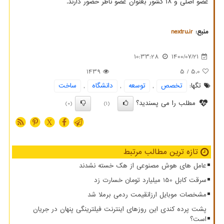
عضو اصلی و ۱۸ کشور بعنوان عضو ناظر حضور دارند.
منبع:
nextru.ir
10:33:28
1400/07/21
1439
/ 5
5.0
تگها:
تخصص
,
توسعه
,
دانشگاه
,
ساخت
مطلب را می پسندید؟
(0)
(1)
X
تازه ترین مطالب مرتبط
عامل های هوش مصنوعی از هک خسته نشدند
سرقت کابل 150 میلیارد تومان خسارت زد
مشخصات موبایل ارزانقیمت ردمی برملا شد
پشت پرده کندی این روزهای اینترنت فیلترینگی پنهان در جریان
است؟