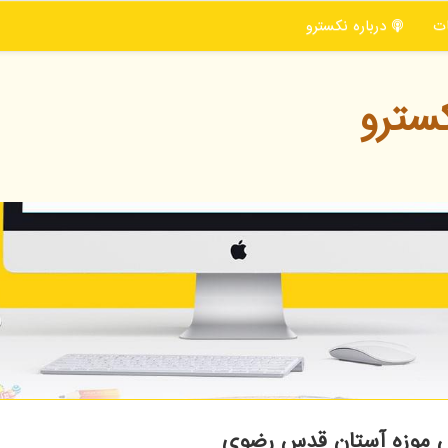
ت
درباره نكسترو
سترو
 موزه آستان قدس رضوی