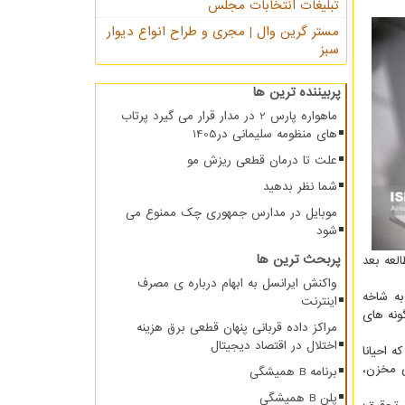
تبلیغات انتخابات مجلس
مستر گرین وال | مجری و طراح انواع دیوار
سبز
پربیننده ترین ها
ماهواره پارس 2 در مدار قرار می گیرد پرتاب
های منظومه سلیمانی در1405
علت تا درمان قطعی ریزش مو
شما نظر بدهید
موبایل در مدارس جمهوری چک ممنوع می
شود
پربحث ترین ها
لعه بعد
واکنش ایرانسل به ابهام درباره ی مصرف
ها مربوط به شاخه
اینترنت
اد که گونه های
مراکز داده قربانی پنهان قطعی برق هزینه
اختلال در اقتصاد دیجیتال
 احیانا
اتاق بافری و هوای مخزن،
برنامه B همیشگی
پلن B همیشگی