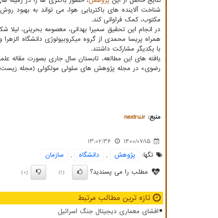
نتایج حاصل از این
پژوهش
، حضور باکتری ها را در زمینه 
شناخت آلاینده های باکتریایی هوا، می تواند به بهبود رو
مکتوب، کمک فراوانی کند.
در انجام این تحقیق سمیرا بهدانی، معصومه بحرینی، لیلا 
همراه پریسا محمدی از گروه میکروبیولوژی دانشگاه الزهرا 
با یکدیگر مشارکت داشتند.
یافته های این مطالعه، تابستان سال جاری بصورت مقاله علم
رضوی» در مجله پژوهش های سلولی مولکولی (مجله زیست شنا
منبع:
nextru.ir
13:02:36
1400/07/15
تگها:
پژوهش
,
دانشگاه
,
سازمان
مطلب را می پسندید؟
(0)
(1)
تازه ترین مطالب مرتبط
افشای معماری دیجیتال جنگ اسرائیل