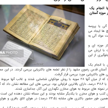
ا انجام یک
 موزه آستان
آلی یا پروسه
چ ها ایجاد می
 مواد آلی به
ر موزه ای و
 با ارزش می
وگیری از این
 با انجام یک
ستان قدس رضوی مشهد را از نظر لطمه های باکتریایی بررسی کردند. در این مطا
ی های باکتریایی مورد بررسی قرار گرفت.
در این ارزیابی، در مجموع ۷۲ سویه باکتریایی جداسازی شد که از میان آنها ۲۸ سویه با روش مولکولی شناسایی شدند و غالب آن
فرمیکوت ها (Firmicutes) بودند. باکتری Bacillus atrophaeus با ۳۸.۶ درصد، دارای بالاترین فراوانی بود. بررسی های این مطالعه نشان د
وبی کتب و هوای مخزن با یکدیگر مشابه بودند و این مساله نشان دهنده این است که
آلودگی میکروبی آثار، به سبب آلودگی هوای مخازن است. همین طور حضور باکتری های مشابه (۲۳.۵ درصد) در هوای 