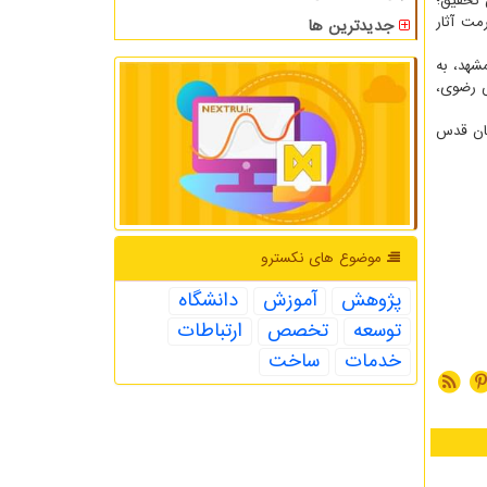
 تحقیق؛
مت آثار
جدیدترین ها
هد، به
س رضوی،
تان قدس
موضوع های نكسترو
پژوهش
آموزش
دانشگاه
توسعه
تخصص
ارتباطات
خدمات
ساخت