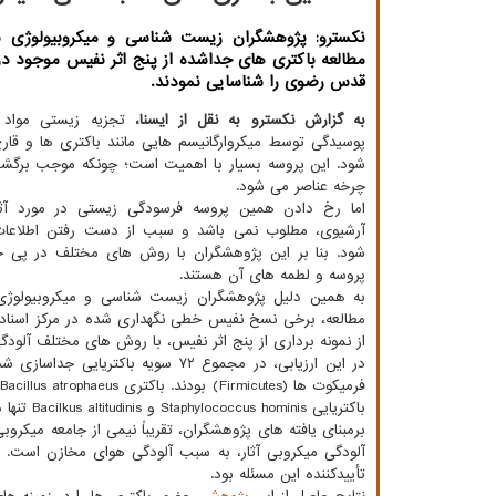
نکسترو: پژوهشگران زیست شناسی و میکروبیولوژی ب
مطالعه باکتری های جداشده از پنج اثر نفیس موجود در
قدس رضوی را شناسایی نمودند.
به گزارش نکسترو به نقل از ایسنا،
تجزیه زیستی مواد 
پوسیدگی توسط میکروارگانیسم هایی مانند باکتری ها و قار
شود. این پروسه بسیار با اهمیت است؛ چونکه موجب برگشت
چرخه عناصر می شود.
اما رخ دادن همین پروسه فرسودگی زیستی در مورد آثا
آرشیوی، مطلوب نمی باشد و سبب از دست رفتن اطلاعات
شود. بنا بر این پژوهشگران با روش های مختلف در پی جل
پروسه و لطمه های آن هستند.
به همین دلیل پژوهشگران زیست شناسی و میکروبیولوژی
مطالعه، برخی نسخ نفیس خطی نگهداری شده در مرکز اسناد آ
از نمونه برداری از پنج اثر نفیس، با روش های مختلف آلودگ
باکتریایی Staphylococcus hominis و Bacilkus altitudinis تنها در نمونه های مربوط به هوای مخازن نگهداری این آثار، جداسازی شدند.
برمبنای یافته های پژوهشگران، تقریباً نیمی از جامعه میکر
تأییدکننده این مسئله بود.