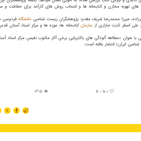
های کاغذی و چرمی کتب بررسی شده، به خوبی نشان میدهد. بگفته پژوهشگران این
ش های تهویه مخازن و کتابخانه ها و انتخاب روش های کارآمد برای حفاظت و مر
شکرزاده، میرزا محمدرضا شریف مقدم؛ پژوهشگران زیست شناسی
دانشگاه
فردوسی مش
و علی اصغر ثابت جازاری از
سازمان
کتابخانه ها، موزه ها و مرکز اسناد آستان قد
ی با عنوان «مطالعه آلودگی های باکتریایی برخی آثار مکتوب نفیس مرکز اسناد آس
سی ایران) انتشار یافته است.
1315
/ 5
5.0
X