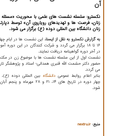
آن
نکسترو: سلسله نشست های علمی با محوریت «مسئله 
زنان، فرصت ها و تهدیدهای رویاروی آن» توسط دپارت
زنان دانشگاه بین المللی دوده (ع) برگزار می شود.
به گزارش نکسترو به نقل از ایسنا،
این نشست ها در ایام چها
۱۶ تا ۱۸ برگزار می گردد و شرکت کنندگان در این دوره آم
در آخر دوره گواهینامه دریافت نمایند.
نشست اول از این سلسله نشست ها با موضوع زن در مکتب
حضور دکتر حشمت الله قنبری همدانی؛ استاد و پژوهشگر تاریخ
می گردد.
بنابر اعلام روابط عمومی
دانشگاه
بین المللی دوده (ع)، 
چهار دوره در تاریخ های ۱۴، ۲۱ و ۲۸ مهرم
شود.
منبع:
nextru.ir