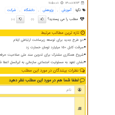
11:50:01
1400/07/13
تگها:
آموزش
,
پژوهش
,
دانشگاه
,
شركت
مطلب را می پسندید؟
(0)
(1)
تازه ترین مطالب مرتبط
دو طرح جدید برای توسعه زیرساخت ارتباطی ایلام
سرقت کابل 150 میلیارد تومان خسارت زد
شروع همکاری مشترک برای تدوین سند ملی صلاحیت حرفه ای
نشان تعهد به مسئولیت اجتماعی سازمانی به ایرانسل اعطا ش
نظرات بینندگان در مورد این مطلب
لطفا شما هم
در مورد این مطلب
نظر دهید