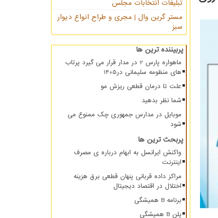
تبلیغات انتخابات مجلس
مستر گرین وال | مجری و طراح انواع دیوار
سبز
پربیننده ترین ها
ماهواره پارس 2 در مدار قرار می گیرد پرتاب
های منظومه سلیمانی در1405
علت تا درمان قطعی ریزش مو
شما نظر بدهید
موبایل در مدارس جمهوری چک ممنوع می
شود
پربحث ترین ها
واکنش ایرانسل به ابهام درباره ی مصرف
اینترنت
مراکز داده قربانی پنهان قطعی برق هزینه
اختلال در اقتصاد دیجیتال
برنامه B همیشگی
پلن B همیشگی