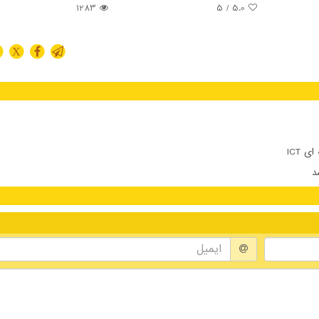
1283
/ 5
5.0
X
 ICT
د