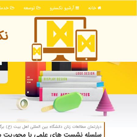
خانه
آرشیو نكسترو
توسعه
خدما
نك
دپارتمان مطالعات زنان دانشگاه بین المللی اهل بیت (ع) برگز
سلسله نشست های علمی با محوریت مس