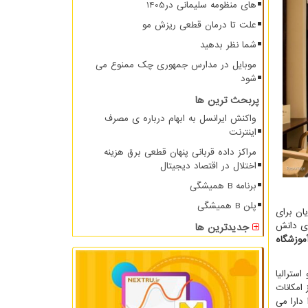
های منظومه سلیمانی در1405
علت تا درمان قطعی ریزش مو
شما نظر بدهید
موبایل در مدارس جمهوری چک ممنوع می
شود
پربحث ترین ها
واکنش ایرانسل به ابهام درباره ی مصرف
اینترنت
مراکز داده قربانی پنهان قطعی برق هزینه
اختلال در اقتصاد دیجیتال
برنامه B همیشگی
پلن B همیشگی
ان برای
ناسب برای دانش
جدیدترین ها
موزشگاه
سترالیا
امکانات
دارا می