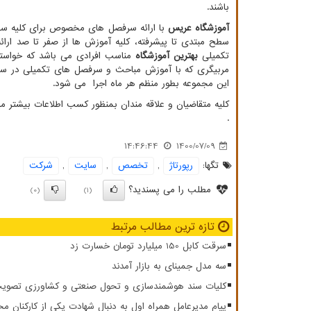
باشند.
آموزشگاه عریس
با ارائه سرفصل های مخصوص برای کلیه سطوح
سطح مبتدی تا پیشرفته، کلیه آموزش ها از صفر تا صد ارا
تکمیلی
بهترین آموزشگاه
مناسب افرادی می باشد که خواستا
مربیگری که با آموزش مباحث و سرفصل های تکمیلی در سط
این مجموعه بطور منظم هر ماه اجرا می شود.
کلیه متقاضیان و علاقه مندان بمنظور کسب اطلاعات بیشتر 
.
14:46:44
1400/07/09
تگها:
رپورتاژ
,
تخصص
,
سایت
,
شركت
مطلب را می پسندید؟
(0)
(1)
تازه ترین مطالب مرتبط
سرقت کابل 150 میلیارد تومان خسارت زد
سه مدل جمینای به بازار آمدند
کلیات سند هوشمندسازی و تحول صنعتی و کشاورزی تصویب
پیام مدیرعامل همراه اول به دنبال شهادت یکی از کارکنان مخ