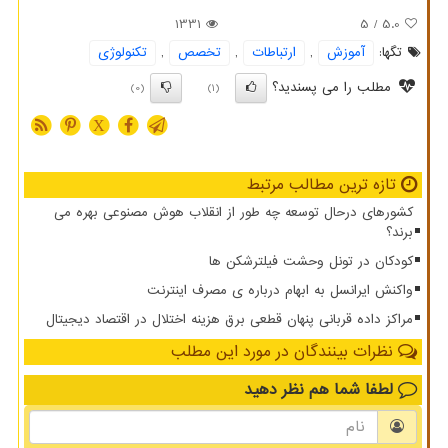
1331
/ 5
5.0
تگها:
آموزش
,
ارتباطات
,
تخصص
,
تكنولوژی
مطلب را می پسندید؟
(0)
(1)
X
تازه ترین مطالب مرتبط
کشورهای درحال توسعه چه طور از انقلاب هوش مصنوعی بهره می
برند؟
کودکان در تونل وحشت فیلترشکن ها
واکنش ایرانسل به ابهام درباره ی مصرف اینترنت
مراکز داده قربانی پنهان قطعی برق هزینه اختلال در اقتصاد دیجیتال
نظرات بینندگان در مورد این مطلب
لطفا شما هم
نظر دهید