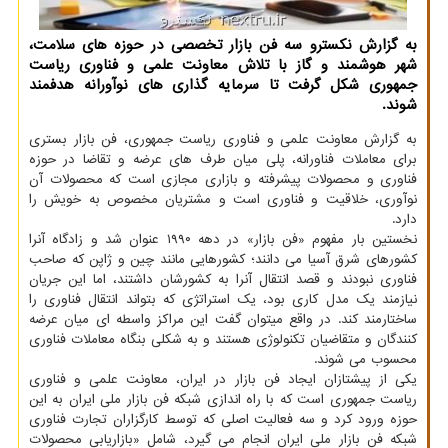
به گزارش نکسترو سه فن بازار تخصصی در حوزه های سلامت،
شهر هوشمند و گاز با تلاش معاونت علمی و فناوری ریاست
جمهوری شکل گرفت تا سرمایه گذاری های نوآورانه هدفمند
شوند.
به گزارش معاونت علمی و فناوری ریاست جمهوری، فن بازار بستری
برای معاملات فناورانه، پلی میان طرف های عرضه و تقاضا در حوزه
فناوری و محصولات پیشرفته و بازاری مجازی است که محصولات آن
نوآوری، خلاقیت و فناوری است و مشتریان مخصوص به خویش را
دارد.
نخستین بار مفهوم «فن بازار» در دهه ۱۹۹۰ عنوان شد و زادگاه آنرا
کشورهای شرق آسیا می دانند؛ کشورهایی مانند چین و ژاپن که صاحب
فناوری نبودند و قصد انتقال آنرا به کشورشان داشتند، اما این جریان
نیازمند یک مدل کاری بود، یک استراتژی که بتواند انتقال فناوری را
ساختارمند کند. در واقع میتوان گفت این مراکز واسطه ای میان عرضه
کنندگان و متقاضیان تکنولوژی هستند و به شکلی بنگاه معاملات فناوری
محسوب می شوند.
یکی از پیشتازان ایجاد فن بازار در ایران، معاونت علمی و فناوری
ریاست جمهوری است که با راه اندازی شبکه فن بازار ملی ایران به این
حوزه ورود کرد و سه فعالیت اصلی که توسط کارگزاران تجارت فناوری
شبکه فن بازار ملی ایران انجام می گیرد، شامل «بازاریابی محصولات