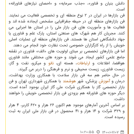
دانش بنیان و فناور»، «جذب سرمایه» و «احصای نیازهای فناورانه»
است.
فن بازارها در ایران در ۲ نوع منطقه ای و تخصصی فعالیت می نمایند.
فن بازارهای منطقه ای در حیطه جغرافیایی مشخص ایجاده شده اند و
فعالیت ها و مأموریت های فن بازار ملی را در استان ها اجرایی می
کنند. مجریان کار هم شهرک های صنعتی استان، پارک علم و فناوری یا
جهاد دانشگاهی استان ها هستند. فن بازارهای منطقه ای عملیات اصلی
خویش را از راه کارگزاران خصوصی تحت نظارت خود انجام می دهند.
اما فن بازارهای تخصصی بر مبنای اولویت های «الف» فناوری در نقشه
جامع علمی کشور ایجاد می شوند و حوزه های مختلفی مانند فناوری
هوافضا، اطلاعات و
ارتباطات
، هسته ای،
نانو
و میکرو، نفت و گاز،
زیست فناوری، زیست محیطی و نرم و فرهنگی را دربر می گیرند.
در حال حاضر هم سه فن بازار سلامت با همکاری وزارت بهداشت،
درمان و
آموزش
پزشکی، شهر
هوشمند
با همکاری شهرداری تهران و فن
بازار تخصصی گاز با همکاری شرکت ملی گاز ایران بوجود آمده است.
دیگر حوزه های فناورانه هم بزودی فن بازار تخصصی خویش را خواهند
داشت.
بر اساس آخرین آمارهای موجود هم اکنون ۲۶ هزار و ۶۲۰ کاربر، ۴ هزار
و ۳۲۹ شرکت و ۱۴ هزار و ۴۱ محصول در فن بازار ملی ایران به ثبت
رسیده است.
10:20:55
1400/07/07