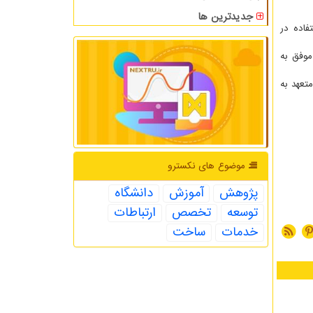
جدیدترین ها
اده در
انش بنیان موفق به
تعهد به
موضوع های نكسترو
پژوهش
آموزش
دانشگاه
توسعه
تخصص
ارتباطات
خدمات
ساخت