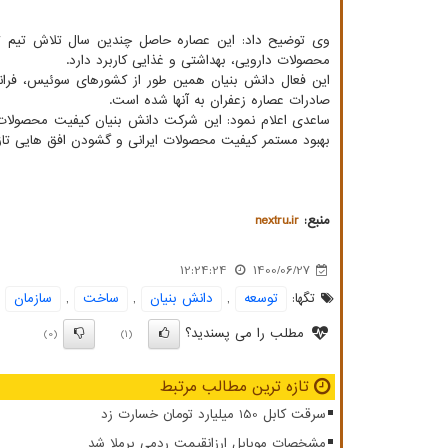
وی توضیح داد: این عصاره حاصل چندین سال تلاش تیم 
محصولات دارویی، بهداشتی و غذایی کاربرد دارد.
صادرات عصاره زعفران به آنها شده است.
ساعدی اعلام نمود: این شرکت دانش بنیان کیفیت محصولات 
بهبود مستمر کیفیت محصولات ایرانی و گشودن افق هایی تاز
منبع:
nextru.ir
12:24:24
1400/06/27
تگها:
توسعه
,
دانش بنیان
,
ساخت
,
سازمان
مطلب را می پسندید؟
(0)
(1)
تازه ترین مطالب مرتبط
سرقت کابل 150 میلیارد تومان خسارت زد
مشخصات موبایل ارزانقیمت ردمی برملا شد