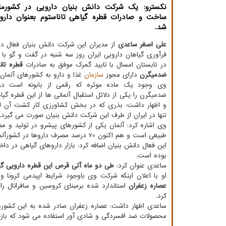
نکسترو: یک شرکت دانش بنیان دارویی در کشورما
ساخت و صادرات قطره گیاهی تاناستوم بعنوان دار
شد.
علی اصغر ساعدی
از مدیران این شرکت دانش بنیان فعال در
فرآوری گیاهان دارویی ایران 
در تابستان امسال با تایید گمرک موفق به صادرات
قطره تانا
ضدمیگرن
دارای مجوز
سازمان
غذا و دارو به کشورهای آلمان 
وی وجود یک ماده موثره که رقمی از بابونه است در 
ضدمیگرن را یکی از دلائل استقبال آلمانی ها از این قطره گی
و اظهار داشت: بذری که در بخش کشاورزی کار کشت آن ا
تنها در ایران از طرف این شرکت دانش بنیان صورت می گیرد.
وی اشاره کرد: آلمان یکی از کشورهای پیشرو در تولید و 
طبیعی است و هم اکنون 70 درصد مصرف داروها در کشورآلمان گیاهی و طبیعی است.
این فعال دانش بنیان اضافه کرد: بازار داروهای گیاهی در 
بوده است.
ساعدی عنوان کرد:
طی دو ماه آتی قرص این قطره دارویی گیا
او با اعلان اینکه شرکت وی باوجود شرایط اپیدمی کرونا و
عصاره زعفران
استاندارد شده برمبنای کروسین و سافرانال را
کرد.
ساعدی اظهار داشت: عصاره زعفران صادر شده به این کشوره
محصولات ضد افسردگی و شادی آور استفاده می شود که باز