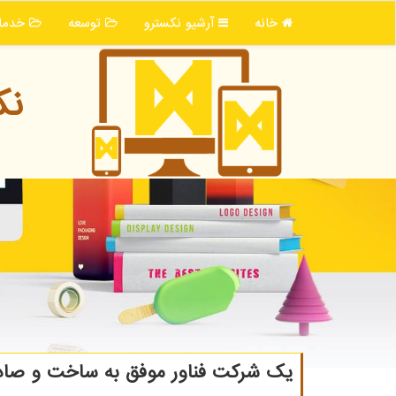
خانه
آرشیو نكسترو
توسعه
خدما
نك
یک شرکت فناور موفق به ساخت و صاد