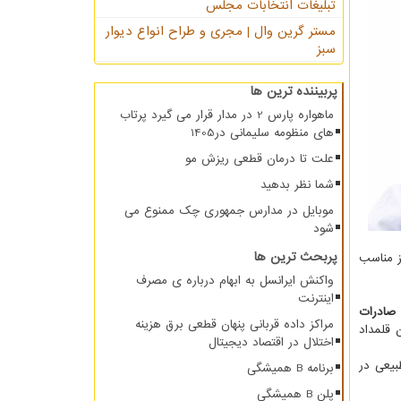
تبلیغات انتخابات مجلس
مستر گرین وال | مجری و طراح انواع دیوار
سبز
پربیننده ترین ها
ماهواره پارس 2 در مدار قرار می گیرد پرتاب
های منظومه سلیمانی در1405
علت تا درمان قطعی ریزش مو
شما نظر بدهید
موبایل در مدارس جمهوری چک ممنوع می
شود
پربحث ترین ها
ز مناسب
واکنش ایرانسل به ابهام درباره ی مصرف
اینترنت
صادرات
مراکز داده قربانی پنهان قطعی برق هزینه
 قلمداد
اختلال در اقتصاد دیجیتال
 طبیعی در
برنامه B همیشگی
پلن B همیشگی