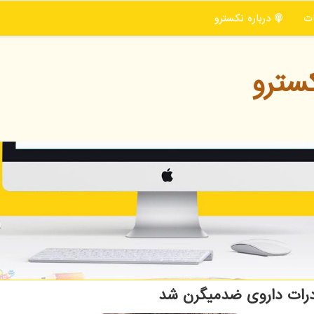
ت
درباره نكسترو
سترو
رات داروی ضدمیگرن شد