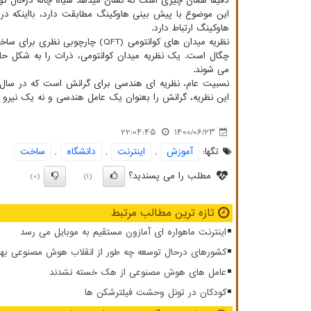
دقیقا همان چیزی است که نشان میدهد سیاه چاله درحال 
این موضوع با پیش بینی هاوکینگ مطابقت دارد، بااینکه در 
هاوکینگ ارتباط دارد.
نظریه میدان های کوانتومی (QFT) 
چگال است. یک نظریه میدان کوانتومی، ذرات را به شکل حالاتی
می شوند.
این نظریه، گرانش را بعنوان یک عامل هندسی و نه یک نیرو 
22:04:45
1400/06/23
تگها:
آموزش
,
اینترنت
,
دانشگاه
,
ساخت
مطلب را می پسندید؟
(0)
(1)
تازه ترین مطالب مرتبط
اینترنت ماهواره ای آمازون مستقیم به موبایل می رسد
کشورهای درحال توسعه چه طور از انقلاب هوش مصنوعی بهر
عامل های هوش مصنوعی از هک خسته نشدند
کودکان در تونل وحشت فیلترشکن ها