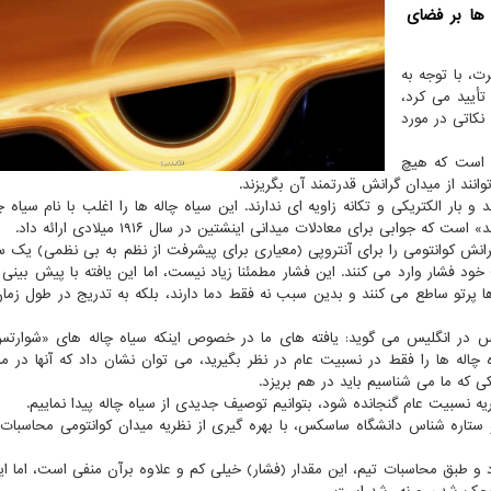
ها بر فضای
رت، با توجه به
أیید می کرد،
نکاتی در مورد
ند است که هیچ
نند از میدان گرانش قدرتمند آن بگریزند.
و بار الکتریکی و تکانه زاویه ای ندارند. این سیاه چاله ها را اغلب با نام سیاه 
جوابی برای معادلات میدانی اینشتین در سال ۱۹۱۶ میلادی ارائه داد.
انش کوانتومی را برای آنتروپی (معیاری برای پیشرفت از نظم به بی نظمی) یک سی
ود فشار وارد می کنند. این فشار مطمئنا زیاد نیست، اما این یافته با پیش بینی 
ا پرتو ساطع می کنند و بدین سبب نه فقط دما دارند، بلکه به تدریج در طول زم
ر انگلیس می گوید: یافته های ما در خصوص اینکه سیاه چاله های «شوارتس
 چاله ها را فقط در نسبیت عام در نظر بگیرید، می توان نشان داد که آنها در مر
 که ما می شناسیم باید در هم بریزد.
ه نسبیت عام گنجانده شود، بتوانیم توصیف جدیدی از سیاه چاله پیدا نماییم.
ستاره شناس دانشگاه ساسکس، با بهره گیری از نظریه میدان کوانتومی محاسبات ر
ق محاسبات تیم، این مقدار (فشار) خیلی کم و علاوه برآن منفی است، اما ای