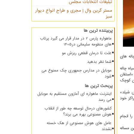
تبلیغات انتخابات مجلس
مستر گرین وال | مجری و طراح انواع دیوار
سبز
پربیننده ترین ها
ماهواره پارس 2 در مدار قرار می گیرد پرتاب
های منظومه سلیمانی در1405
علت تا درمان قطعی ریزش مو
چاله های
شما نظر بدهید
اه چاله
موبایل در مدارس جمهوری چک ممنوع می
«استفان
شود
ان کوچک
پربحث ترین ها
 شیلد»
اینترنت ماهواره ای آمازون مستقیم به موبایل
اکز خود
می رسد
کشورهای درحال توسعه چه طور از انقلاب
هوش مصنوعی بهره می برند؟
ا انجام
عامل های هوش مصنوعی از هک خسته
ن مساله
نشدند