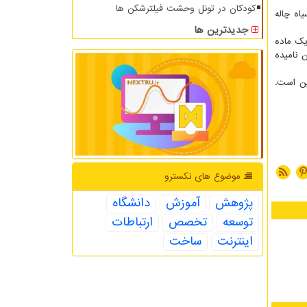
کودکان در تونل وحشت فیلترشکن ها
اه چاله
جدیدترین ها
یزیک ماده
 نامیده
یک نوین است.
موضوع های نكسترو
پژوهش
آموزش
دانشگاه
توسعه
تخصص
ارتباطات
اینترنت
ساخت