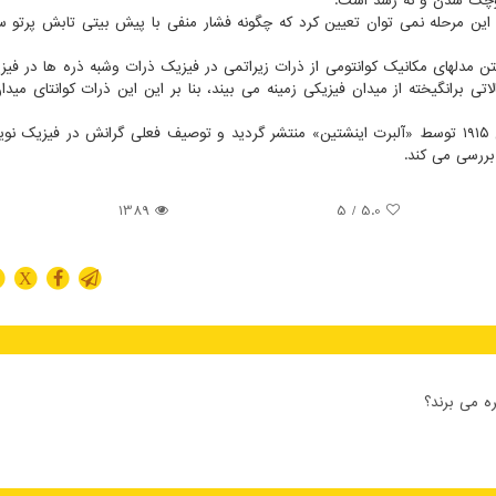
کوچک شدن و نه رشد است.
این مرحله نمی توان تعیین کرد که چگونه فشار منفی با پیش بیتی تابش پرتو سی
چارچوبی نظری برای ساختن مدلهای مکانیک کوانتومی از ذرات زیراتمی در فیزیک ذرات وشبه ذره ها در ف
 برانگیخته از میدان فیزیکی زمینه می بیند، بنا بر این این ذرات کوانتای میدان
نسبیت عام، نظریه ای هندسی برای گرانش است که در سال ۱۹۱۵ توسط «آلبرت اینشتین» منتشر گردید و توصیف فعلی گرانش در فیز
بررسی می کند.
1389
/ 5
5.0
X
ه می برند؟