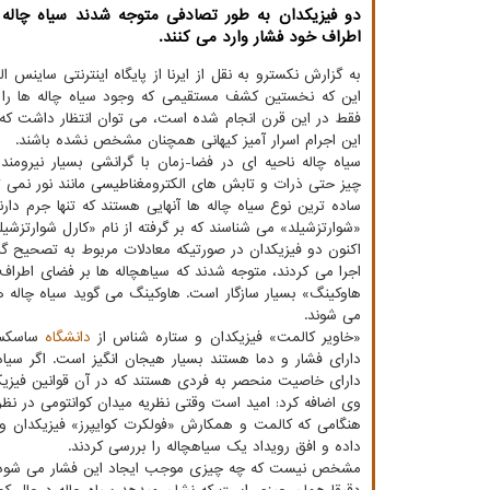
دو فیزیکدان به طور تصادفی متوجه شدند سیاه چاله 
اطراف خود فشار وارد می کنند.
به گزارش نکسترو به نقل از ایرنا از پایگاه اینترنتی ساینس ال
این که نخستین کشف مستقیمی که وجود سیاه چاله ها را ت
فقط در این قرن انجام شده است، می توان انتظار داشت که 
این اجرام اسرار آمیز کیهانی همچنان مشخص نشده باشند.
سیاه چاله ناحیه ای در فضا-زمان با گرانشی بسیار نیروم
چیز حتی ذرات و تابش های الکترومغناطیسی مانند نور نمی توا
ساده ترین نوع سیاه چاله ها آنهایی هستند که تنها جرم دارند 
«شوارتزشیلد» می شناسند که بر گرفته از نام «کارل شوارتزشیلد» است که 
اکنون دو فیزیکدان در صورتیکه معادلات مربوط به تصحیح گر
اجرا می کردند، متوجه شدند که سیاهچاله ها بر فضای اطراف خ
هاوکینگ» بسیار سازگار است. هاوکینگ می گوید سیاه چاله ه
می شوند.
«خاویر کالمت» فیزیکدان و ستاره شناس از
دانشگاه
ساسکس د
دارای فشار و دما هستند بسیار هیجان انگیز است. اگر سیاه
دارای خاصیت منحصر به فردی هستند که در آن قوانین فیزیکی
وی اضافه کرد: امید است وقتی نظریه میدان کوانتومی در نظری
هنگامی که کالمت و همکارش «فولکرت کوایپرز» فیزیکدان و 
داده و افق رویداد یک سیاهچاله را بررسی کردند.
مشخص نیست که چه چیزی موجب ایجاد این فشار می شود و طب