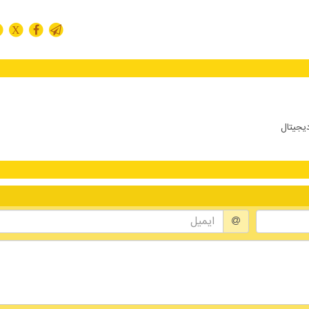
X
دیجیتال