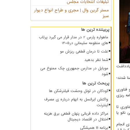
تبلیغات انتخابات مجلس
مستر گرین وال | مجری و طراح انواع دیوار
سبز
پربیننده ترین ها
ماهواره پارس 2 در مدار قرار می گیرد پرتاب
های منظومه سلیمانی در1405
علت تا درمان قطعی ریزش مو
شما نظر بدهید
یادداشت
موبایل در مدارس جمهوری چک ممنوع می
شود
ا شدند؛
پربحث ترین ها
 فناوری
کودکان در تونل وحشت فیلترشکن ها
مه ریزی
واکنش ایرانسل به ابهام درباره ی مصرف
اینترنت
اوری تا
نانو یا
مراکز داده قربانی پنهان قطعی برق هزینه
اختلال در اقتصاد دیجیتال
ی انجام
برنامه B همیشگی