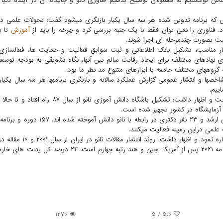
 توانستیم به مسئولان توضیح بدهیم فناوری نانو و جایگاه آن در آینده دنیا ک
این که برنامه تدوین شده هر سه سال یکبار بازنگری میشود گفت: تحولات علمی در 
 فناوری را نمی توان فقط با یک جنبه بررسی کرد و چرخه را باید از
آموزش
تا ب
ست بصورت چندمرحله ای اجرا شوند.
ار مناسب، تشکیل بانک اطلاعاتی و ثبت سوابق فعالیت و حمایت ها، فعالسازی 
نهادهای مختلف برای ایجاد رقابت سالم بین آنها، نگاه تشویقی به بودجه توسعه
گروههای مختلف جامعه با ابزارهای متنوع مد نظر ما بود.
شاخصها و انتشار عمومی گزارش عملکرد سالانه و بازنگری برنامهها هر سه سال یکیار
ییم.
به گفته سلطانی در طول این مدت ۶۶ نفر در مقطع کارشناسی ارشد و ۲۳ نفر دکتری در رابطه با 
وی به المپیاد دانش آموزی نانو و مسابقه دانشجویی نانو اشاره نمود و اظهار
بالای ۱۰ هزار مقاله در سال ۲۰۲۱ رسید. رتبه ایران هم در ماه مه ۲۰۲۱ پس از آمریکا، چین و هند رتبه چهارم اس
1270
/ 5
5.0