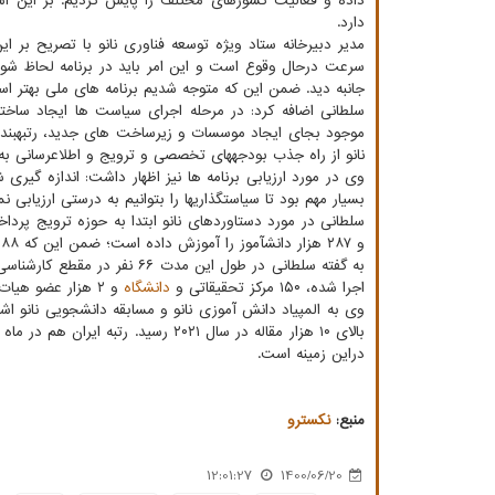
داده و فعالیت کشورهای مختلف را پایش کردیم. بر این اساس
دارد.
مدیر دبیرخانه ستاد ویژه توسعه فناوری نانو با تصریح بر 
سرعت درحال وقوع است و این امر باید در برنامه لحاظ شود.
جانبه دید. ضمن این که متوجه شدیم برنامه های ملی بهتر ا
سلطانی اضافه کرد: در مرحله اجرای سیاست ها ایجاد ساخت
موجود بجای ایجاد موسسات و زیرساخت های جدید، رتبهبندی 
نانو از راه جذب بودجههای تخصصی و ترویج و اطلاعرسانی به 
وی در مورد ارزیابی برنامه ها نیز اظهار داشت: اندازه گیری 
بسیار مهم بود تا سیاستگذاریها را بتوانیم به درستی ارزیابی نما
و ۲۸۷ هزار دانشآموز را آموزش داده است؛ ضمن این که ۸۸ آزمایشگاه در کشور تجهیز شده است.
اجرا شده، ۱۵۰ مرکز تحقیقاتی و
دانشگاه
و ۲ هزار عضو هیات علمی دراین زمینه فعالیت میکنند.
دراین زمینه است.
منبع:
نكسترو
12:01:27
1400/06/20