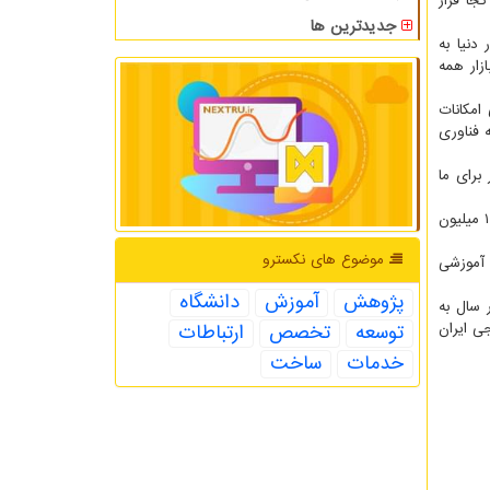
جا قرار
جدیدترین ها
دنیا به
ازار همه
امکانات
 فناوری
 برای ما
سلطانی در مورد دستاوردهای نانو ابتدا به حوزه ترویج پرداخت و اظهار داشت: تشکیل باشگاه دانش آموزی نانو از سال ۸۷ راه افتاد و تا حالا ۱ میلیون
موضوع های نكسترو
نانو دانش آموخته شده اند. ۱۵۷ دوره و برنامه آموزشی
پژوهش
آموزش
دانشگاه
 داشت: روند انتشار مقالات نانو در ایران از سال ۲۰۰۱ و ۱۰ مقاله در سال به
ت. ۲۴ درصد کل پتنت های خارجی ایران
توسعه
تخصص
ارتباطات
خدمات
ساخت