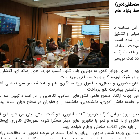
زه مصطفی(ص)
و 18 شهریورماه توسط بنیاد علم
ین مسابقه با
لیلی و تشکیل
حی شده است.
ضوعات مسابقه،
قالب کارگاه­
یادداشت نویسی
چون اهدای جوایز نقدی به بهترین یادداشتها، کسب مهارت های رسانه ای، انتشار 
ان در شبکه نویسندگان بنیاد مصطفی(ص) است.
طبان حضوری و مجازی، با اصول روزنامه نگاری علم و یادداشت نویسی تحلیلی آشن
 داستان پیشرفت نانو پرداخت.
ی جهت ارتقاء سطح علمی کشورهای اسلامی، کارهایی را در امتداد تبیین علم و
ر جامعه دانش آموزی، دانشجویی، دانشمندان و فناوران در سطح جهان اسلام برنا
انو امروز در این کارگاه درمورد آینده فناوری نانو گفت: پیش بینی می شود این فن
بیشتری ارائه شده و نانو با فناوری های دیگر همگرا شود؛ بطورمثال فناوری زیستی 
از پایه های انقلاب صنعتی چهارم خواهد بود.
ت: این چرخه شامل تدوین، ارزیابی و اجرا است. در مرحله تدوین ما مطالعات زیاد