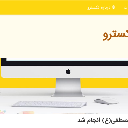
ت
درباره نكسترو
سترو
 مصطفی(ع) انجام شد