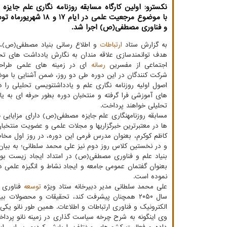
نکسترو: اولین کارگاه مسابقه روزنامه نگاری علم جای
با موضوع مرجعیت علمی در ایام 17 
و فناوری مصطفی(ص) اجرا شد.
به گزارش ستاد
ارتباطات
و اطلاع رسانی بنیاد مصطفی(ص)، ا
هدف توانمندسازی علاقه مندان به نگارش یادداشت های تح
اجتماعی از مفسرین
رسانه
ای در زمینه های علمی طرا
شرکت کنندگان در این دوره طی دو روز، ضمن آشنایی با مو
اصول اولیه روزنامه نگاری علم و یادداشتنویسی تحلیلی را در 
های آموزشی فرا گرفته و منتخبان دوره بطور حرفه ای به 
تحلیلی خواهند پرداخت.
مسابقه روزنامه­نگاری علم جایزه مصطفی(ص) دارای مزایایی 
ها در معتبرترین خبرگزاریها و مجلات علمی و عضویت منتخب
کاظم کوکرم، بعنوان مدرس فرمی این دوره، در روز اول مخا
و در نخستین کلاس روز دوم نیز علی محمد سلطانی؛ به بیان
بنیاد علم و فناوری مصطفی(ص) در امتداد ایجاد زیست بوم
بعنوان گفتمان عمومی جامعه و ایجاد نشاط و انگیزه علمی د
نموده است.
علی محمد سلطانی مدیر دبیرخانه ستاد ویژه
توسعه
فناوری ن
سال ۲۰۵۰ همچنان پیشرفت کند، تحقیقات و محصولات 
الکترونیک و فناوری ارتباطات و اطلاعات. همین طور نانو یکی 
وی اینگونه به شرح چرخه سیاست گذاری در زمینه نانو پرداخ