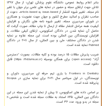
بنابر اعلام روابط عمومی دانشگاه علوم پزشکی تهران؛ از سال ۱۳۹۷
تلاش جهت ارتقای مجله و حضور در نمایه های علمی برتر جهان با تغیر
نام مجله، تغییر شیوه انتشار از issue-based به article-based، دعوت از
صاحب نظران و اساتید مطرح کشور و جهان جهت عضویت و همکاری
در شورای سردبیری مجله، تغییر شیوه نامه های نگارش و افزایش
کیفیت همه مراحل انتشار مقاله از ارسال تا چاپ مقاله، صورت گرفت که
حاصل آن نمایه شدن در دادگان اسکوپوس، ارتقای کیفی مقالات، و
افزایش نویسندگان بین المللی بوده است. این مجله علاوه بر نمایه
شدن در دادگان مختلف ملی و بین المللی، از سال ۲۰۱۱ در دادگان
Pubmed نمایه شده است.
ضریب پذیرش مقالات ۱۵ درصد بوده و کلیه مقالات، بصورت "دسترسی
آزاد" (open access) برای همگان بوسیله (https: //fid.tums.ac.ir) قابل
دانلود است.
Frontiers in Dentistry با یاری تیم حرفه ای سردبیری، داوران و
نویسندگان، در اول سپتامبر سال ۲۰۲۱ برای نمایه سازی در Scopus
پذیرفته شده است.
بر اساس داده های اسکوپوس، تا پیش از نمایه شدن این مجله در این
دادگان بین المللی، ۸۴۵ استناد به مقالات مجله شده است و شاخص h
مجله در بدو ورود عدد ۳۶ است.