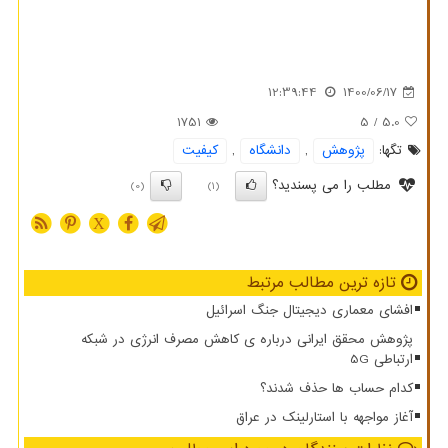
12:39:44
1400/06/17
1751
/ 5
5.0
تگها:
پژوهش
,
دانشگاه
,
كیفیت
مطلب را می پسندید؟
(0)
(1)
X
تازه ترین مطالب مرتبط
افشای معماری دیجیتال جنگ اسرائیل
پژوهش محقق ایرانی درباره ی کاهش مصرف انرژی در شبکه
ارتباطی 5G
کدام حساب ها حذف شدند؟
آغاز مواجهه با استارلینک در عراق