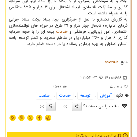
ثبات و به سوددهی رسیدن، از ۹ بنگاه خارج شده ایم. این سرمایه
گذاری و مشارکت اقتصادی، ایجاد اشتغال برای ۳ هزار و ۸۵۵ متقاضی
را به همراه داشته است.
به گزارش نکسترو به نقل از خبرگزاری ایرنا، بنیاد برکت ستاد اجرایی
فرمان امام(ره) تابحال چهار هزار و ۳۱ طرح در حوزه های توانمندسازی
اقتصادی، امور زیربنایی، فرهنگی و
خدمات
بیمه ای را با حجم سرمایه
گذاری ۶ هزار و ۳۶۰ میلیاردریال در مناطق محروم و کمتر توسعه یافته
استان اصفهان به بهره برداری رسانده یا در دست اقدام دارد.
منبع:
nextru.ir
23:54:03
1400/06/16
1599
/ 5
5.0
تگها:
آموزش
,
توسعه
,
خدمات
,
صنعت
مطلب را می پسندید؟
(0)
(1)
X
تازه ترین مطالب مرتبط