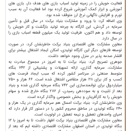
فعالیت خویش را در زمینه تولید اسباب بازی های هدف دار، بازی های
آموزشی و ابزار کمک آموزشی شروع کرده بود اما فعالیت آن به سبب
تورم و افزایش ناگهانی نرخ ارز متوقف شده بود.
وی اضافه کرد: با ورود و مشارکت بنیاد برکت در سال قبل و تأمین
سرمایه در گردش، این کارگاه به چرخه تولید بازگشت و کار خویش را
توسعه داد و هم اکنون، ظرفیت تولید یک میلیون قطعه اسباب بازی را
در سال دارد.
معاون مشارکت های اقتصادی بنیاد برکت خاطرنشان کرد: در صورت
توسعه فازهای دیگر این کارگاه تولیدی، امکان ایجاد اشتغال بیشتر برای
اقشار صدمه پذیر در منزل وجود خواهد داشت.
جوهری تصریح کرد: بنیاد برکت تا به امروز در مجموع مبادرت به
مشارکت، سرمایه گذاری، ارائه تسهیلات و پشتیبانی از ۷۴۲ بنگاه
متوسط صنعتی در سرتاسر کشور کرده که سبب ایجاد فرصت های
کسب و کار برای ۲۱۱ هزار متقاضی اشتغال شده است. ۶۶ هزار و ۷۵۰
میلیاردریال برای توانمندسازی این ۷۴۲ بنگاه سرمایه گذاری شده و بنیاد
بعد از تثبیت و به سوددهی رسیدن، از ۲۸۲ بنگاه خارج شده و سهام
خویش را به کارآفرینان و بخش خصوصی واگذار کرده است.
وی خاطرنشان کرد: بنیاد برکت امسال هم سرمایه گذاری در یک هزار و
۲۴۰ بنگاه تولیدی در مناطق محروم کشور را در دستور کار قرار دارد که
احیای واحدهای تعطیل و نیمه تعطیل در اولویت است.
معاون مشارکت های اقتصادی بنیاد برکت اظهار داشت: تا به امروز با ۱۲
بنگاه تولیدی در استان اصفهان مشارکت اقتصادی داشته ایم که بعد از