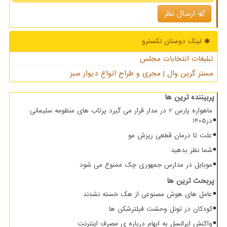
ارسال نظر
لینک دوستان نكسترو
تبلیغات انتخابات مجلس
مستر گرین وال | مجری و طراح انواع دیوار سبز
پربیننده ترین ها
ماهواره پارس 2 در مدار قرار می گیرد پرتاب های منظومه سلیمانی
در1405
علت تا درمان قطعی ریزش مو
شما نظر بدهید
موبایل در مدارس جمهوری چک ممنوع می شود
پربحث ترین ها
عامل های هوش مصنوعی از هک خسته نشدند
کودکان در تونل وحشت فیلترشکن ها
واکنش ایرانسل به ابهام درباره ی مصرف اینترنت