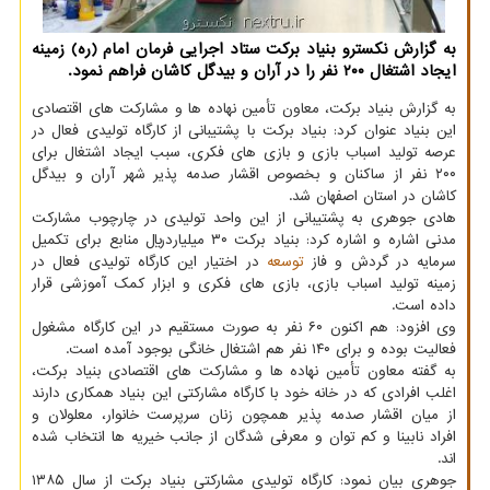
به گزارش نکسترو بنیاد برکت ستاد اجرایی فرمان امام (ره) زمینه
ایجاد اشتغال ۲۰۰ نفر را در آران و بیدگل کاشان فراهم نمود.
به گزارش بنیاد برکت، معاون تأمین نهاده ها و مشارکت های اقتصادی
این بنیاد عنوان کرد: بنیاد برکت با پشتیبانی از کارگاه تولیدی فعال در
عرصه تولید اسباب بازی و بازی های فکری، سبب ایجاد اشتغال برای
۲۰۰ نفر از ساکنان و بخصوص اقشار صدمه پذیر شهر آران و بیدگل
کاشان در استان اصفهان شد.
هادی جوهری به پشتیبانی از این واحد تولیدی در چارچوب مشارکت
مدنی اشاره و اشاره کرد: بنیاد برکت ۳۰ میلیاردریال منابع برای تکمیل
سرمایه در گردش و فاز
توسعه
در اختیار این کارگاه تولیدی فعال در
زمینه تولید اسباب بازی، بازی های فکری و ابزار کمک آموزشی قرار
داده است.
وی افزود: هم اکنون ۶۰ نفر به صورت مستقیم در این کارگاه مشغول
فعالیت بوده و برای ۱۴۰ نفر هم اشتغال خانگی بوجود آمده است.
به گفته معاون تأمین نهاده ها و مشارکت های اقتصادی بنیاد برکت،
اغلب افرادی که در خانه خود با کارگاه مشارکتی این بنیاد همکاری دارند
از میان اقشار صدمه پذیر همچون زنان سرپرست خانوار، معلولان و
افراد نابینا و کم توان و معرفی شدگان از جانب خیریه ها انتخاب شده
اند.
جوهری بیان نمود: کارگاه تولیدی مشارکتی بنیاد برکت از سال ۱۳۸۵