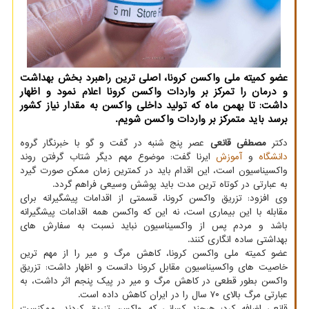
عضو کمیته ملی واکسن کرونا، اصلی ترین راهبرد بخش بهداشت
و درمان را تمرکز بر واردات واکسن کرونا اعلام نمود و اظهار
داشت: تا بهمن ماه که تولید داخلی واکسن به مقدار نیاز کشور
برسد باید متمرکز بر واردات واکسن شویم.
دکتر
مصطفی قانعی
عصر پنج شنبه در گفت و گو با خبرنگار گروه
دانشگاه
و
آموزش
ایرنا گفت: موضوع مهم دیگر شتاب گرفتن روند
واکسیناسیون است، این اقدام باید در کمترین زمان ممکن صورت گیرد
به عبارتی در کوتاه ترین مدت باید پوشش وسیعی فراهم گردد.
وی افزود: تزریق واکسن کرونا، قسمتی از اقدامات پیشگیرانه برای
مقابله با این بیماری است، نه این که واکسن همه اقدامات پیشگیرانه
باشد و مردم پس از واکسیناسیون نباید نسبت به سفارش های
بهداشتی ساده انگاری کنند.
عضو کمیته ملی واکسن کرونا، کاهش مرگ و میر را از مهم ترین
خاصیت های واکسیناسیون مقابل کرونا دانست و اظهار داشت: تزریق
واکسن بطور قطعی در کاهش مرگ و میر در پیک پنجم اثر داشت، به
عبارتی مرگ بالای ۷۰ سال را در ایران کاهش داده است.
قانعی اضافه کرد: هرچند کسانی که واکسن تزریق کردند، ممکنست