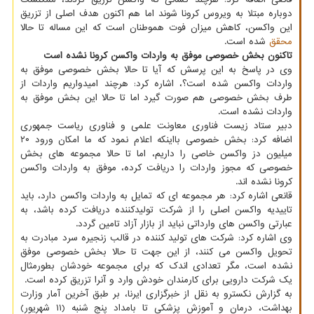
دوباره مبتلا به ویروس کرونا شوند اما هم اکنون هدف اصلی از تزریق
این واکسن، کاهش میزان فوت هموطنان است که این مساله تا حالا
محقق
شده است.
تاکنون بخش خصوصی موفق به واردات واکسن کرونا نشده است
وی در پاسخ به این پرسش که آیا تا حالا بخش خصوصی موفق به
واردات واکسن شده است؟، اشاره کرد: هرچند امیدواریم واردات از
طرف بخش خصوصی هم صورت گیرد اما تا حالا این بخش موفق به
واردات نشده است.
دبیر ستاد زیست فناوری معاونت علمی و فناوری ریاست جمهوری
اضافه کرد: بخش خصوصی بااینکه اعلام نمود که ما امکان ورود ۲۰
میلیون دز واکسن خاصی را داریم، اما تا حالا مجموعه های بخش
خصوصی که مجوز واردات را دریافت کرده، موفق به واردات واکسن
کرونا نشده اند.
قانعی اشاره کرد: هر مجموعه ای که تمایل به واردات واکسن دارد، باید
تاییدیه واکسن اصلی را از شرکت تولیدکننده دریافت کرده باشد، به
عبارتی واکسن های وارداتی نباید از بازار آزاد تامین گردد.
وی اشاره کرد: شرکت های تولید کننده در قالب زنجیره سرد مبادرت به
تحویل واکسن می کنند، از این جهت تا حالا بخش خصوصی موفق
نشده است، مگر تعدادی اندک که برای مجموعه خودشان بطورمثال
یک شرکت دارویی برای کارمندان خودش وارد و آنرا تزریق کرده است.
به گزارش نکسترو به نقل از خبرگزاری ایرنا، بر طبق آخرین آمار وزارت
بهداشت، درمان و آموزش پزشکی تا بامداد پنج شنبه (۱۱ شهریور)