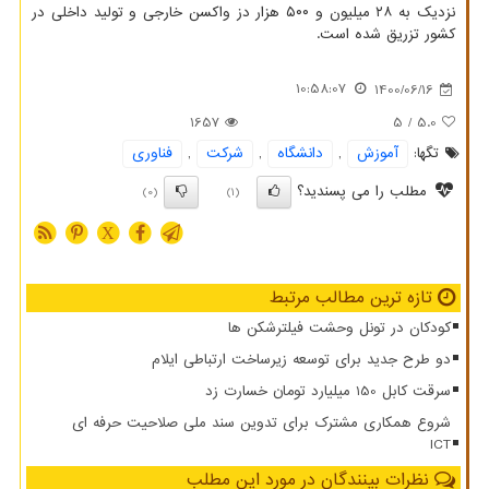
نزدیک به ۲۸ میلیون و ۵۰۰ هزار دز واکسن خارجی و تولید داخلی در
کشور تزریق شده است.
10:58:07
1400/06/16
1657
/ 5
5.0
تگها:
آموزش
,
دانشگاه
,
شركت
,
فناوری
مطلب را می پسندید؟
(0)
(1)
X
تازه ترین مطالب مرتبط
کودکان در تونل وحشت فیلترشکن ها
دو طرح جدید برای توسعه زیرساخت ارتباطی ایلام
سرقت کابل 150 میلیارد تومان خسارت زد
شروع همکاری مشترک برای تدوین سند ملی صلاحیت حرفه ای
ICT
نظرات بینندگان در مورد این مطلب