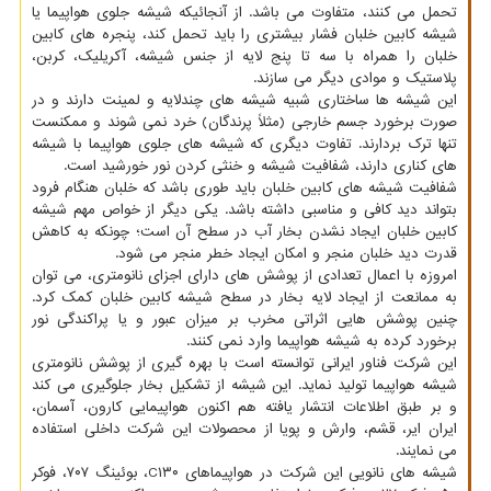
تحمل می کنند، متفاوت می باشد. از آنجائیکه شیشه جلوی هواپیما یا
شیشه کابین خلبان فشار بیشتری را باید تحمل کند، پنجره های کابین
خلبان را همراه با سه تا پنج لایه از جنس شیشه، آکریلیک، کربن،
پلاستیک و موادی دیگر می سازند.
این شیشه ها ساختاری شبیه شیشه های چندلایه و لمینت دارند و در
صورت برخورد جسم خارجی (مثلاً پرندگان) خرد نمی شوند و ممکنست
تنها ترک بردارند. تفاوت دیگری که شیشه های جلوی هواپیما با شیشه
های کناری دارند، شفافیت شیشه و خنثی کردن نور خورشید است.
شفافیت شیشه های کابین خلبان باید طوری باشد که خلبان هنگام فرود
بتواند دید کافی و مناسبی داشته باشد. یکی دیگر از خواص مهم شیشه
کابین خلبان ایجاد نشدن بخار آب در سطح آن است؛ چونکه به کاهش
قدرت دید خلبان منجر و امکان ایجاد خطر منجر می شود.
امروزه با اعمال تعدادی از پوشش های دارای اجزای نانومتری، می توان
به ممانعت از ایجاد لایه بخار در سطح شیشه کابین خلبان کمک کرد.
چنین پوشش هایی اثراتی مخرب بر میزان عبور و یا پراکندگی نور
برخورد کرده به شیشه هواپیما وارد نمی کنند.
این شرکت فناور ایرانی توانسته است با بهره گیری از پوشش نانومتری
شیشه هواپیما تولید نماید. این شیشه از تشکیل بخار جلوگیری می کند
و بر طبق اطلاعات انتشار یافته هم اکنون هواپیمایی کارون، آسمان،
ایران ایر، قشم، وارش و پویا از محصولات این شرکت داخلی استفاده
می نمایند.
شیشه های نانویی این شرکت در هواپیماهای C۱۳۰، بوئینگ ۷۰۷، فوکر