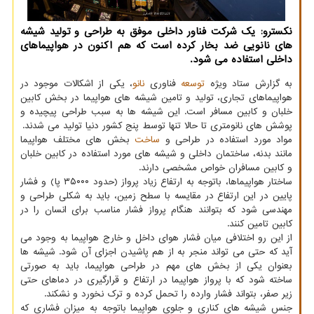
نکسترو: یک شرکت فناور داخلی موفق به طراحی و تولید شیشه
های نانویی ضد بخار کرده است که هم اکنون در هواپیماهای
داخلی استفاده می شود.
به گزارش ستاد ویژه
توسعه
فناوری
نانو
، یکی از اشکالات موجود در
هواپیماهای تجاری، تولید و تامین شیشه های هواپیما در بخش کابین
خلبان و کابین مسافر است. این شیشه ها به سبب طراحی پیچیده و
پوشش های نانومتری تا حالا تنها توسط پنج کشور دنیا تولید می شدند.
مواد مورد استفاده در طراحی و
ساخت
بخش های مختلف هواپیما
مانند بدنه، ساختمان داخلی و شیشه های مورد استفاده در کابین خلبان
و کابین مسافران خواص مشخصی دارند.
ساختار هواپیماها، باتوجه به ارتفاع زیاد پرواز (حدود ۳۵۰۰۰ پا) و فشار
پایین در این ارتفاع در مقایسه با سطح زمین، باید به شکلی طراحی و
مهندسی شود که بتوانند هنگام پرواز فشار مناسب برای انسان را در
کابین تامین کنند.
از این رو اختلافی میان فشار هوای داخل و خارج هواپیما به وجود می
آید که حتی می تواند منجر به از هم پاشیدن اجزای آن شود. شیشه ها
بعنوان یکی از بخش های مهم در طراحی هواپیما، باید به صورتی
ساخته شود که با پرواز هواپیما در ارتفاع و قرارگیری در دماهای حتی
زیر صفر، بتواند فشار وارده را تحمل کرده و ترک نخورد و نشکند.
جنس شیشه های کناری و جلوی هواپیما باتوجه به میزان فشاری که