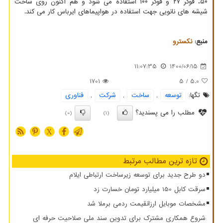
۵۰، فوکر ۲۷ و فوکر ۱۰۰ استفاده می شود و هم اکنون روی ساخت
شیشه های نانویی جهت استفاده در هواپیماهای ایرباس کار می کند.
منبع:
نكسترو
11:07:35
1400/06/15
1701
/ 5
5.0
تگها:
توسعه
,
ساخت
,
شركت
,
فناوری
مطلب را می پسندید؟
(0)
(1)
X
تازه ترین مطالب مرتبط
دو طرح جدید برای توسعه زیرساخت ارتباطی ایلام
سرقت کابل 150 میلیارد تومان خسارت زد
مشخصات موبایل ارزانقیمت ردمی برملا شد
شروع همکاری مشترک برای تدوین سند ملی صلاحیت حرفه ای